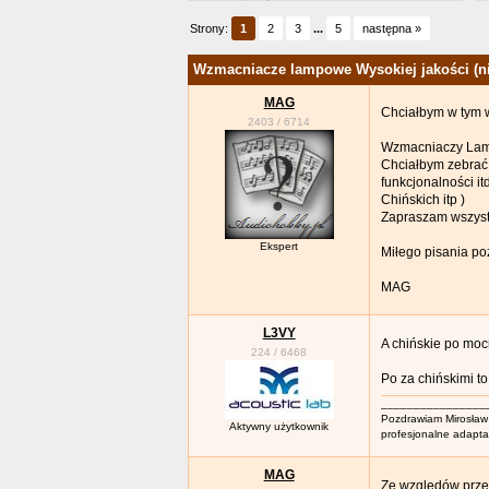
Strony:
1
2
3
...
5
następna »
Wzmacniacze lampowe Wysokiej jakości (ni
MAG
Chciałbym w tym 
2403
/
6714
Wzmacniaczy Lampo
Chciałbym zebrać
funkcjonalności i
Chińskich itp )
Zapraszam wszystk
Ekspert
Miłego pisania p
MAG
L3VY
A chińskie po moc
224
/
6468
Po za chińskimi t
________________
Pozdrawiam Mirosław
Aktywny użytkownik
profesjonalne adapt
MAG
Ze względów przes