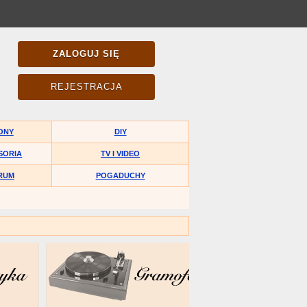
ZALOGUJ SIĘ
REJESTRACJA
ONY
DIY
SORIA
TV I VIDEO
RUM
POGADUCHY