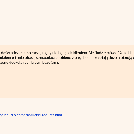
oświadczenia bo raczej nigdy nie będę ich klientem. Ale "ludzie mówią" że to hi-e
iałem o firmie phast, wzmacniacze robione z pasji bo nie kosztują dużo a oferu
zone dookoła red i brown base\'ami.
ngthaudio.com/Products/Products.html