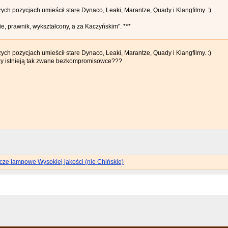
ych pozycjach umieścił stare Dynaco, Leaki, Marantze, Quady i Klangfilmy. :)
bie, prawnik, wykształcony, a za Kaczyńskim". ***
ych pozycjach umieścił stare Dynaco, Leaki, Marantze, Quady i Klangfilmy. :)
zy istnieją tak zwane bezkompromisowce???
ze lampowe Wysokiej jakości (nie Chińskie)