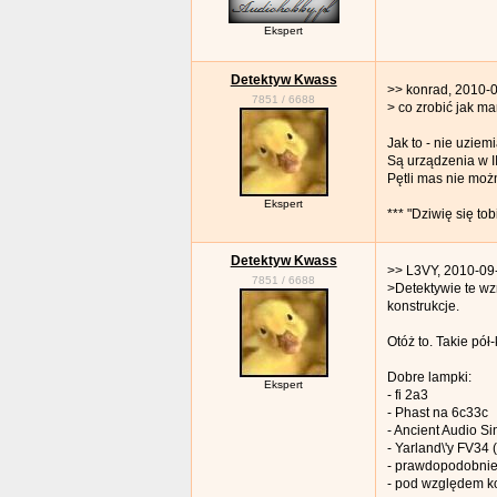
Ekspert
Detektyw Kwass
>> konrad, 2010-
7851
/
6688
> co zrobić jak 
Jak to - nie uzie
Są urządzenia w I
Pętli mas nie moż
Ekspert
*** "Dziwię się to
Detektyw Kwass
>> L3VY, 2010-09
7851
/
6688
>Detektywie te wz
konstrukcje.
Otóż to. Takie pół-k
Dobre lampki:
Ekspert
- fi 2a3
- Phast na 6c33c
- Ancient Audio Si
- Yarland\'y FV34
- prawdopodobnie 
- pod względem kon