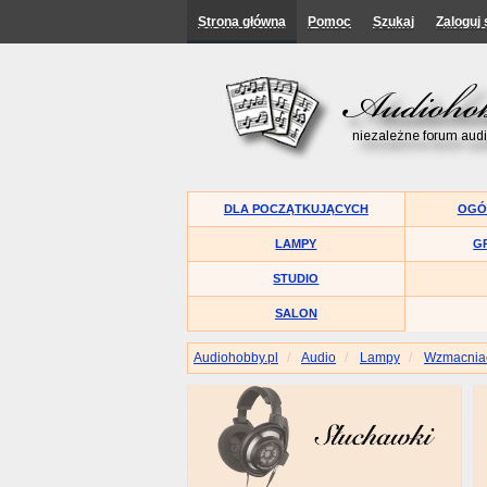
Strona główna
Pomoc
Szukaj
Zaloguj 
DLA POCZĄTKUJĄCYCH
OGÓ
LAMPY
G
STUDIO
SALON
Audiohobby.pl
Audio
Lampy
Wzmacniac