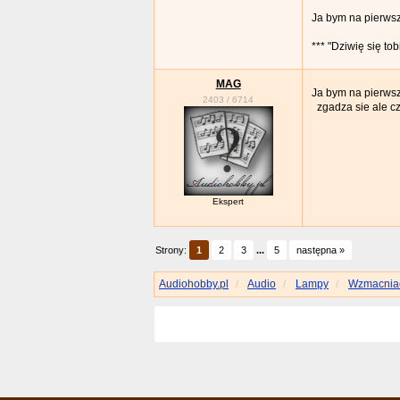
Ja bym na pierwsz
*** "Dziwię się to
MAG
Ja bym na pierwsz
2403
/
6714
zgadza sie ale c
Ekspert
Strony:
1
2
3
...
5
następna »
Audiohobby.pl
Audio
Lampy
Wzmacniac