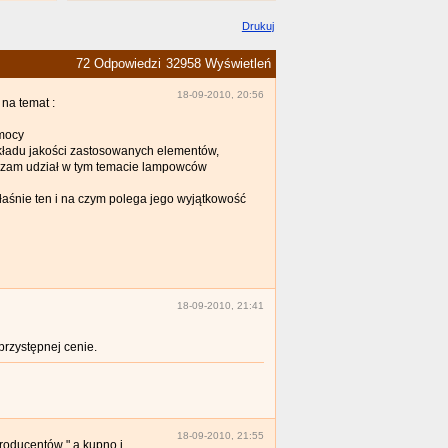
Drukuj
72 Odpowiedzi
32958 Wyświetleń
18-09-2010, 20:56
na temat :
 mocy
kładu jakości zastosowanych elementów,
uczam udział w tym temacie lampowców
łaśnie ten i na czym polega jego wyjątkowość
18-09-2010, 21:41
przystępnej cenie.
18-09-2010, 21:55
producentów " a kupno i