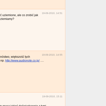
19-09-2010, 14:51
 uziemione, ale co zrobić jak
 uziemiamy?
19-09-2010, 14:55
nóstwo, większość tych
 np.
http://www.audionote.co.jp/
.....
19-09-2010, 15:11