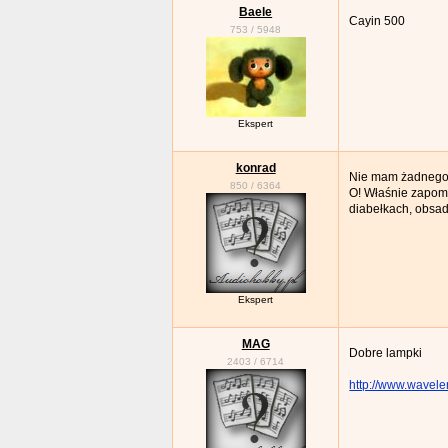
Baele
Cayin 500
753
/
5948
Ekspert
konrad
Nie mam żadnego d
850
/
6364
O! Właśnie zapomn
diabełkach, obsad
Ekspert
MAG
Dobre lampki
2403
/
6714
http://www.wavele