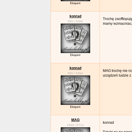
Ekspert
konrad
Trochę zaofftopuj
850
/
6364
mamy wzmacniacz 
Ekspert
konrad
MAG trochę nie r
850
/
6364
urządzeń ludzie z
Ekspert
MAG
konrad
2403
/
6714