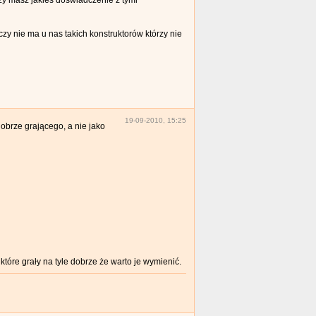
zy masz jakieś doświadczenie z tymi
zy nie ma u nas takich konstruktorów którzy nie
19-09-2010, 15:25
obrze grającego, a nie jako
tóre grały na tyle dobrze że warto je wymienić.