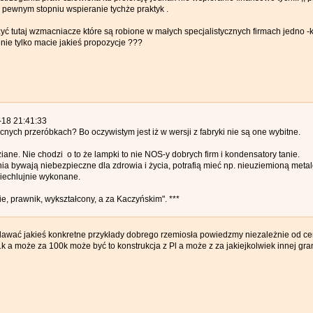
 pewnym stopniu wspieranie tychże praktyk .
ć tutaj wzmacniacze które są robione w małych specjalistycznych firmach jedno 
 nie tylko macie jakieś propozycje ???
-18 21:41:33
cnych przeróbkach? Bo oczywistym jest iż w wersji z fabryki nie są one wybitne.
iane. Nie chodzi o to że lampki to nie NOS-y dobrych firm i kondensatory tanie.
ia bywają niebezpieczne dla zdrowia i życia, potrafią mieć np. nieuziemioną met
niechlujnie wykonane.
bie, prawnik, wykształcony, a za Kaczyńskim". ***
awać jakieś konkretne przykłady dobrego rzemiosła powiedzmy niezależnie od c
 1k a może za 100k może być to konstrukcja z Pl a może z za jakiejkolwiek innej gr