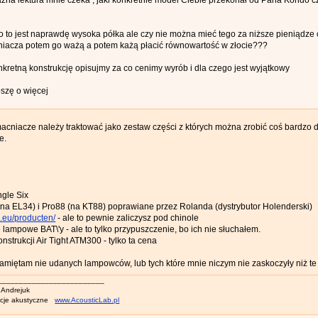
żna lektura mnie czeka , jaki konkretnie model Ciebie przekonał od Pana Kondo c
 to jest naprawdę wysoka półka ale czy nie można mieć tego za niższe pieniądze c
iacza potem go ważą a potem każą płacić równowartość w złocie???
retną konstrukcję opisujmy za co cenimy wyrób i dla czego jest wyjątkowy
oszę o więcej
acniacze należy traktować jako zestaw części z których można zrobić coś bardzo d
e.
ngle Six
 (na EL34) i Pro88 (na KT88) poprawiane przez Rolanda (dystrybutor Holenderski)
d.eu/producten/
- ale to pewnie zaliczysz pod chinole
lampowe BAT\'y - ale to tylko przypuszczenie, bo ich nie słuchałem.
strukcji Air Tight ATM300 - tylko ta cena
amiętam nie udanych lampowców, lub tych które mnie niczym nie zaskoczyły niż te k
_________________________
 Andrejuk
acje akustyczne
www.AcousticLab.pl