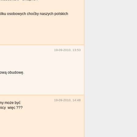
-kilku osobowych choćby naszych polskich
19-09-2010, 13:53
alową obudowę.
19-09-2010, 14:48
eny może być
anicy więc ???