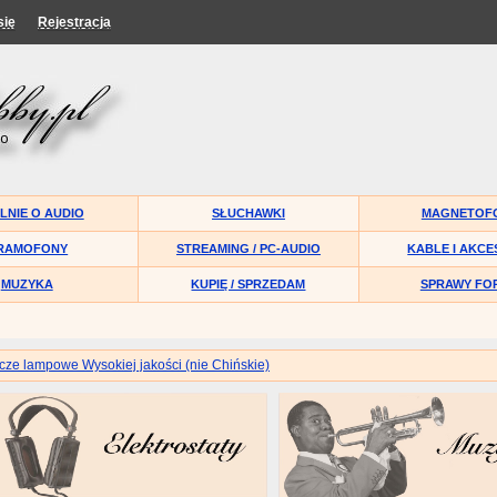
się
Rejestracja
LNIE O AUDIO
SŁUCHAWKI
MAGNETOF
RAMOFONY
STREAMING / PC-AUDIO
KABLE I AKCE
MUZYKA
KUPIĘ / SPRZEDAM
SPRAWY FO
ze lampowe Wysokiej jakości (nie Chińskie)