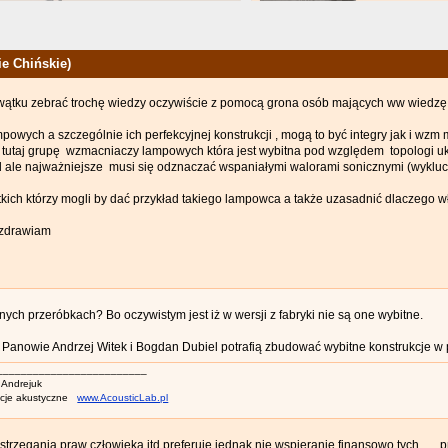
e Chińskie)
wątku zebrać trochę wiedzy oczywiście z pomocą grona osób mających ww wiedzę 
wych a szczególnie ich perfekcyjnej konstrukcji , mogą to być integry jak i wzm
 tutaj grupę wzmacniaczy lampowych która jest wybitna pod względem topologi u
td ale najważniejsze musi się odznaczać wspaniałymi walorami sonicznymi (wykl
ich którzy mogli by dać przykład takiego lampowca a także uzasadnić dlaczego w
ozdrawiam
nych przeróbkach? Bo oczywistym jest iż w wersji z fabryki nie są one wybitne.
o Panowie Andrzej Witek i Bogdan Dubiel potrafią zbudować wybitne konstrukcje w 
_________________________
 Andrejuk
acje akustyczne
www.AcousticLab.pl
trzegania praw człowieka itd preferuję jednak nie wspieranie finansowo tych... ,, 