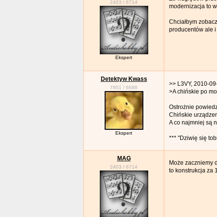
2403
/
6714
modernizacja to w
Chciałbym zobaczy
producentów ale i
Ekspert
Detektyw Kwass
>> L3VY, 2010-09
7851
/
6688
>A chińskie po mo
Ostrożnie powiedz
Chińskie urządzen
A co najmniej są 
Ekspert
*** "Dziwię się to
MAG
Może zaczniemy d
2403
/
6714
to konstrukcja za