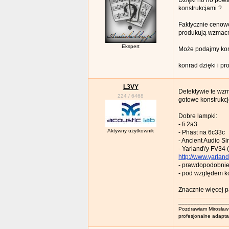
Dzięki no no powa
konstrukcjami ?
Faktycznie cenowo
produkują wzmacn
Ekspert
Może podajmy konk
konrad dzięki i pr
L3VY
Detektywie te wzm
224
/
6468
gotowe konstrukcj
Dobre lampki:
- fi 2a3
Aktywny użytkownik
- Phast na 6c33c
- Ancient Audio Si
- Yarland\'y FV34
http://www.yarlan
- prawdopodobnie 
- pod względem kon
Znacznie więcej p
________________
Pozdrawiam Mirosław
profesjonalne adapt