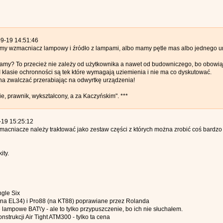
09-19 14:51:46
mamy wzmacniacz lampowy i źródło z lampami, albo mamy pętle mas albo jednego 
miamy? To przecież nie zależy od użytkownika a nawet od budowniczego, bo obowi
I klasie ochronności są tek które wymagają uziemienia i nie ma co dyskutować.
na zwalczać przerabiając na odwyrtkę urządzenia!
bie, prawnik, wykształcony, a za Kaczyńskim". ***
-19 15:25:12
macniacze należy traktować jako zestaw części z których można zrobić coś bardzo
ity.
ngle Six
 (na EL34) i Pro88 (na KT88) poprawiane przez Rolanda
lampowe BAT\'y - ale to tylko przypuszczenie, bo ich nie słuchałem.
strukcji Air Tight ATM300 - tylko ta cena