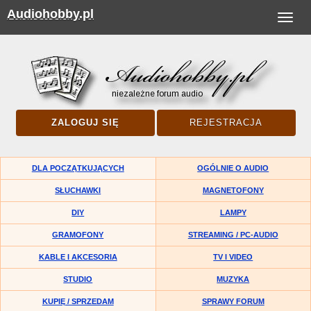
Audiohobby.pl
Toggle
navigat
ZALOGUJ SIĘ
REJESTRACJA
DLA POCZĄTKUJĄCYCH
OGÓLNIE O AUDIO
SŁUCHAWKI
MAGNETOFONY
DIY
LAMPY
GRAMOFONY
STREAMING / PC-AUDIO
KABLE I AKCESORIA
TV I VIDEO
STUDIO
MUZYKA
KUPIĘ / SPRZEDAM
SPRAWY FORUM