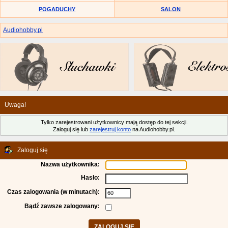
POGADUCHY
SALON
Audiohobby.pl
Uwaga!
Tylko zarejestrowani użytkownicy mają dostęp do tej sekcji.
Zaloguj się lub
zarejestruj konto
na Audiohobby.pl.
Zaloguj się
Nazwa użytkownika:
Hasło:
Czas zalogowania (w minutach):
Bądź zawsze zalogowany: