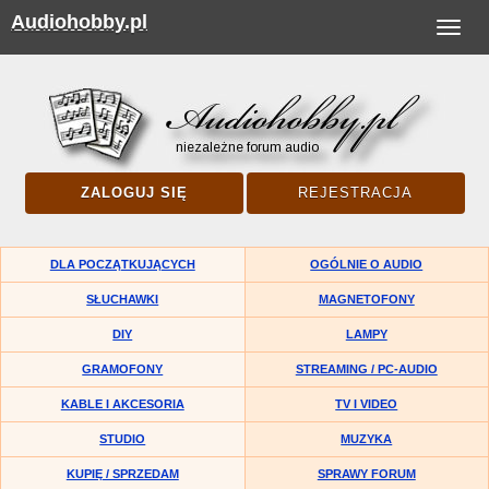
Audiohobby.pl
Toggle
navigat
ZALOGUJ SIĘ
REJESTRACJA
DLA POCZĄTKUJĄCYCH
OGÓLNIE O AUDIO
SŁUCHAWKI
MAGNETOFONY
DIY
LAMPY
GRAMOFONY
STREAMING / PC-AUDIO
KABLE I AKCESORIA
TV I VIDEO
STUDIO
MUZYKA
KUPIĘ / SPRZEDAM
SPRAWY FORUM