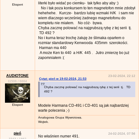
literki było widać po ciemku- tak tylko aby aby :)
Ekspert
No i tak poza konkursem to ten magnetofon mnie zdobył
hehehehe. Kurcze- bardzo lubię wzmaki H/K i sam nie
wiem dlaczego wcześniej żadnego magnetofonu do
kompletu nie miałem. No cóż- bywa.
Chyba zacznę polować na najgrubszą rybę z tej serii tj.
TD 492 ?
No i kurna teraz trochę żałuję że ślimaka oparłem o
rozmiar standardowy Kenwooda 435mm szerokości.
Harman ma 440
A może Ken to 440 a H/K 445 . Jutro zmierzę bo już
zapomniałem :(
AUDIOTONE
23-02-2024, 22:12
Cytat: pień w 19-02-2024, 21:53
11506
/
6664
Chyba zacznę polować na najgrubszą rybę z tej serii tj. TD
492 ?
Ekspert
Modele Harmana CD-491 i CD-401 są jak najbardziej
warte polecenia ;-)
Analogowa Grupa Wywrotowa.
Wojtek.
pień
24-02-2024, 07:56
No właśnien numer 491.
3343
/
1862