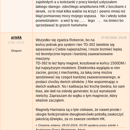
zajebistych a u koleżanki z pracy kiedyś usłyszałem
takiego starego- zdechłego amplitunera H/K z boczkami z
desek, co to miał kilka watów na krzyż i pewno mniej niż
błąd pomiarowy mocy mojego wypasa. No i wtedy sobie
powiedziałem- a weź ty wy........ tego .... na śmieci bo
sprzedawać to grzech hehehehe
artekk
27-02-2024, 23:23
Wszystko się zgadza Robercie, bo na
1782
/
6711
końcu jednak gra system i ten TD-302 świetnie się
wpasował u Ciebie najwyraźniej. I może brzmieć lepiej
Ekspert
niż teoretycznie lepsze i bardziej zaawansowane
maszyny.
TD-392 to też fajny magnet, kosztował w końcu 1500DM i
był najwyższym modelem. Elektronika wygląda w nim
zacnie, gorzej z mechaniką, za taką cenę można
spodziewać się czegoś bardziej zaawansowanego, w
postaci choćby dwóch silników ;) Nie wspominając o
dwóch wałkach. No i kalibacja też trochę biedna, bo sam
bias, ale dali na osłodę generator, to już wynalazek
nielichy. Zapraszam do wątku o tym magnecie, który
właśnie zacząłem.
Magnety Harmana są o tyle ciekawe, że nawet proste i
ubogie funkcjonalnie dwugłowicówki potrafią zaskoczyć
jakością dźwięku, za co zawsze ceniłem HK.
«
Ostatnia zmiana: 28-02-2024, 00:00 wysłana przez artekk
»
Analogowa Grupa Wywrotowa. Arturo