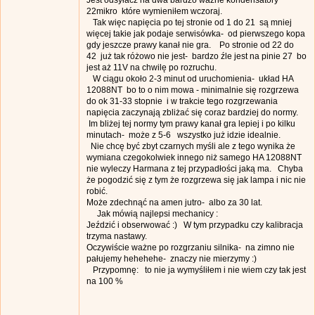
22mikro które wymieniłem wczoraj.
Tak więc napięcia po tej stronie od 1 do 21 są mniej
więcej takie jak podaje serwisówka- od pierwszego kopa
gdy jeszcze prawy kanał nie gra. Po stronie od 22 do
42 już tak różowo nie jest- bardzo źle jest na pinie 27 bo
jest aż 11V na chwilę po rozruchu.
W ciągu około 2-3 minut od uruchomienia- układ HA
12088NT bo to o nim mowa - minimalnie się rozgrzewa
do ok 31-33 stopnie i w trakcie tego rozgrzewania
napięcia zaczynają zbliżać się coraz bardziej do normy.
Im bliżej tej normy tym prawy kanał gra lepiej i po kilku
minutach- może z 5-6 wszystko już idzie idealnie.
Nie chcę być zbyt czarnych myśli ale z tego wynika że
wymiana czegokolwiek innego niż samego HA 12088NT
nie wyleczy Harmana z tej przypadłości jaką ma. Chyba
że pogodzić się z tym że rozgrzewa się jak lampa i nic nie
robić.
Może zdechnąć na amen jutro- albo za 30 lat.
Jak mówią najlepsi mechanicy :
Jeździć i obserwować :) W tym przypadku czy kalibracja
trzyma nastawy.
Oczywiście ważne po rozgrzaniu silnika- na zimno nie
pałujemy hehehehe- znaczy nie mierzymy :)
Przypomnę: to nie ja wymyśliłem i nie wiem czy tak jest
na 100 %