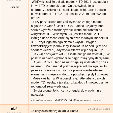
W hifiwiki stoi że był taki model > TD 491 i jest tabela z
innymi TD z tego okresu. On oczywiście to ta
Ekspert
najgrubsza sztuka z tej serii stojąca w hierarchii o dwie
pozycje ponad TD 302- bo jest jeszcze model 392 po
drodze.
Przy poszukiwaniach zaś wychodzi że tego modelu
nigdzie nie widać. Jest CD 491 ale to już jakby inna
seria z wyraźnie różniącym się wizualnie frontem od
wszystkich TD, W samych CD jest też model 291
którego dane techniczne są zbieżne z danymi modelu TD
302- czyli tego mojego złoma z wątku. Wygląd
zewnętrzny jest jednak inny, klawiatura napędu jest pod
spodem kieszeni, ledy wyświetlacza w jednej linii itp.
Tak więc coś jak z Yeti- jest ale nikt go nie widział :) W
poszukiwaniach wychodzi że najgrubszą rybą starej serii
TD jest TD 392 i tego nawet zdaje się widziałem gdzieś
na aukcji. Ma parę pstryczków więcej od mojego i mi to
pasuje - ponieważ w moim są jawnie nieobsadzone
elementami miejsca widoczne po zdjęciu płyty frontowej.
Może ktoś tam w Wiki pomylił się. Ale tabela danych
modeli TD wygląda jak skan z katalogu firmowego a nie
robiona od zera w edytorze.
Swoją drogą- to ich cena onegdaj do wąskich nie
należała.
«
Ostatnia zmiana: 24-02-2024, 08:00 wysłana przez pień
»
pień
25-02-2024, 13:14
Ja cały czas męczę dziadka złoma