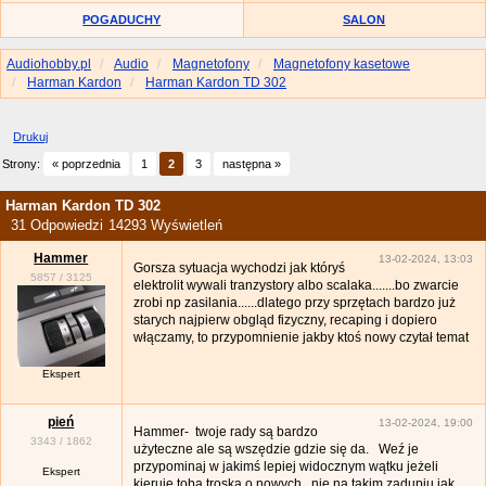
POGADUCHY
SALON
Audiohobby.pl
Audio
Magnetofony
Magnetofony kasetowe
Harman Kardon
Harman Kardon TD 302
Drukuj
Strony:
« poprzednia
1
2
3
następna »
Harman Kardon TD 302
31 Odpowiedzi
14293 Wyświetleń
Hammer
13-02-2024, 13:03
Gorsza sytuacja wychodzi jak któryś
5857
/
3125
elektrolit wywali tranzystory albo scalaka.......bo zwarcie
zrobi np zasilania......dlatego przy sprzętach bardzo już
starych najpierw obgląd fizyczny, recaping i dopiero
włączamy, to przypomnienie jakby ktoś nowy czytał temat
Ekspert
pień
13-02-2024, 19:00
Hammer- twoje rady są bardzo
3343
/
1862
użyteczne ale są wszędzie gdzie się da. Weź je
przypominaj w jakimś lepiej widocznym wątku jeżeli
Ekspert
kieruje tobą troska o nowych, nie na takim zadupiu jak