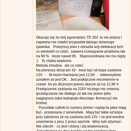
Okazuje się że mój egzemplarz TD 302 to nie jedyny i
zapewne nie ostatni przypadek takiego dziwnego
zjawiska. Powyższy plan z obrazka w/g deklaracji tych
co wiedzieli co robić, zawiera rozwiązanie problemu tak
na 90 % może nawet 95. Stuprocentowej nie ma nigdy
:) To chyba wiadomo.
Metoda żmudna- ale co robić.
Na pierwszy strzał pin 42- musi być od kopa zasilanie
13V - W moim Harmanie jest 12,94 - lekkomyślnie
uznałem że jest OK. Jest praktycznie niezmienne w
czasie bo po dłuższym graniu skacze aż na 12,96 V
Przełączenie zasilania na 220V niczego nie zmienia.
(przełączanie nie dlatego że tak nie wolno tylko
najgłupsza żaba wykapuje dlaczego- tłumaczyć nie
trzeba)
Pozostałe cyferki to numery pinów i napięcia jakie mają
być- przepisane z serwisówki. Mają być takie od kopa
przy założeniu że na zasilaniu jest 13V i że jest wredne
uziemienie z pinu 2 przez opornik- który lubi zdychać-
Nie zdechł - co jest i dobrą i złą wiadomością.
Jest odsyłacz na dwa bardzo ważne kondensatory