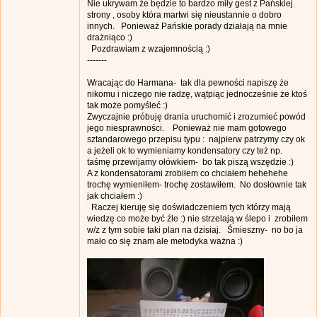
Nie ukrywam że będzie to bardzo miły gest z Pańskiej
strony , osoby która martwi się nieustannie o dobro
innych. Ponieważ Pańskie porady działają na mnie
drażniąco :)
Pozdrawiam z wzajemnością :)
-------
Wracając do Harmana- tak dla pewności napiszę że
nikomu i niczego nie radzę, wątpiąc jednocześnie że ktoś
tak może pomyśleć :)
Zwyczajnie próbuję drania uruchomić i zrozumieć powód
jego niesprawności. Ponieważ nie mam gotowego
sztandarowego przepisu typu : najpierw patrzymy czy ok
a jeżeli ok to wymieniamy kondensatory czy też np.
taśmę przewijamy ołówkiem- bo tak piszą wszędzie :)
A z kondensatorami zrobiłem co chciałem hehehehe
trochę wymieniłem- trochę zostawiłem. No dosłownie tak
jak chciałem :)
Raczej kieruję się doświadczeniem tych którzy mają
wiedzę co może być źle :) nie strzelają w ślepo i zrobiłem
w/z z tym sobie taki plan na dzisiaj. Śmieszny- no bo ja
mało co się znam ale metodyka ważna :)