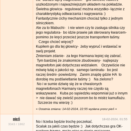
uszkodzonym i najważniejszym układem na pokładzie.
Świetna głowica- regulować można wszystko- łącznie z
charakterystyką odtwarzania i nagrywania :)
Fantastycznie cichy mechanizm chociaż tylko z jednym
silniczkiem.
Ale za to Mabuchi- i nie wiem czy to zasługa silnika czy
jego regulatora- bo idzie prawie jak sterowany kwarcem-
pomimo że kręci przecież jeszcze transportem taśmy.
Czego chcieć więcej?
Kupiłem go dla tej głowicy- żeby wypruć i wstawiać w
swój projekt.
Zmieniam zdanie- za tego Harmana lepiej się zabrać.
Tym bardziej że znakomicie zbudowany- najlepszy
magnetofon jaki dotychczas widziałem. Oczywiście nie
mówię tutaj o jakości np. samego laminatu- bo jest
raczej średni- powiedzmy. Zanim znajdę gdzie HA to
dorobię mu podświetlanie taśmy :) Na zielono?
No i w sumie dziwię się że w chwalonych
magnetofonach Harmany raczej nie często są
wskazywane. Kuba po sąsiedzku wspomniał już o innym
> nie dawać się zwieść pozorom bo to mistrz kamuflażu.
Szczerze mu wierzę :)
«
Ostatnia zmiana: 14-02-2024, 22:55 wysłana przez pień
»
pień
18-02-2024, 01:55
No i trzeba będzie trochę poczekać.
3343
/
1862
Scalak za jakiś czas będzie :) Jak dotychczas gra OK-
nastawy trzyma. może więc w stanie grającego