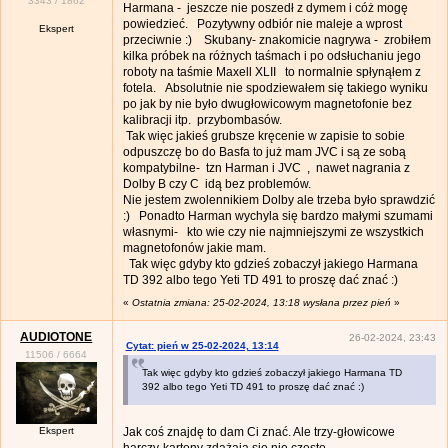
3343
/
1862
Harmana - jeszcze nie poszedł z dymem i cóż mogę
powiedzieć. Pozytywny odbiór nie maleje a wprost
Ekspert
przeciwnie :) Skubany- znakomicie nagrywa - zrobiłem
kilka próbek na różnych taśmach i po odsłuchaniu jego
roboty na taśmie Maxell XLII to normalnie spłynąłem z
fotela. Absolutnie nie spodziewałem się takiego wyniku
po jak by nie było dwugłowicowym magnetofonie bez
kalibracji itp. przybombasów.
Tak więc jakieś grubsze kręcenie w zapisie to sobie
odpuszczę bo do Basfa to już mam JVC i są ze sobą
kompatybilne- tzn Harman i JVC , nawet nagrania z
Dolby B czy C idą bez problemów.
Nie jestem zwolennikiem Dolby ale trzeba było sprawdzić
:) Ponadto Harman wychyla się bardzo małymi szumami
własnymi- kto wie czy nie najmniejszymi ze wszystkich
magnetofonów jakie mam.
Tak więc gdyby kto gdzieś zobaczył jakiego Harmana
TD 392 albo tego Yeti TD 491 to proszę dać znać :)
«
Ostatnia zmiana: 25-02-2024, 13:18 wysłana przez pień
»
AUDIOTONE
26-02-2024, 23:43
Cytat: pień w 25-02-2024, 13:14
11506
/
6664
Tak więc gdyby kto gdzieś zobaczył jakiego Harmana TD
392 albo tego Yeti TD 491 to proszę dać znać :)
Ekspert
Jak coś znajdę to dam Ci znać. Ale trzy-głowicowe
harczy-kartony zdążają się nie często.