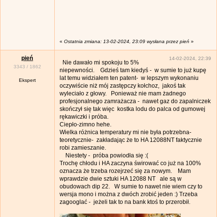
«
Ostatnia zmiana: 13-02-2024, 23:09 wysłana przez pień
»
pień
14-02-2024, 22:39
Nie dawało mi spokoju to 5%
3343
/
1862
niepewności. Gdzieś tam kiedyś - w sumie to już kupę
lat temu widziałem ten patent- w lepszym wykonaniu
Ekspert
oczywiście niż mój zastępczy kołchoz, jakoś tak
wyleciało z głowy. Ponieważ nie mam żadnego
profesjonalnego zamrażacza - nawet gaz do zapalniczek
skończył się tak więc kostka lodu do palca od gumowej
rękawiczki i próba.
Ciepło-zimno hehe.
Wielka różnica temperatury mi nie była potrzebna-
teoretycznie- zakładając że to HA 12088NT faktycznie
robi zamieszanie.
Niestety - próba powiodła się :(
Trochę chłodu i HA zaczyna świrować co już na 100%
oznacza że trzeba rozejrzeć się za nowym. Mam
wprawdzie dwie sztuki HA 12088 NT ale są w
obudowach dip 22. W sumie to nawet nie wiem czy to
wersja mono i można z dwóch zrobić jeden :) Trzeba
zagooglać - jeżeli tak to na bank ktoś to przerobił.