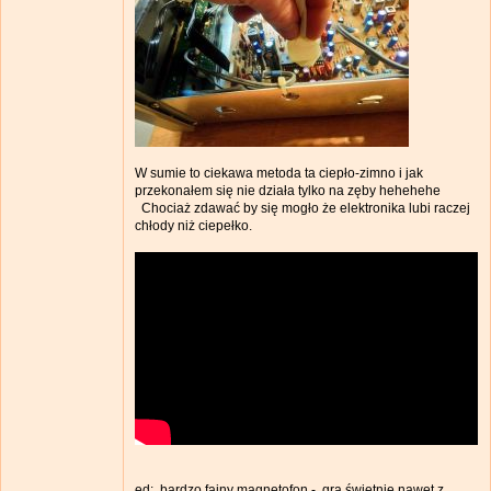
W sumie to ciekawa metoda ta ciepło-zimno i jak
przekonałem się nie działa tylko na zęby hehehehe
Chociaż zdawać by się mogło że elektronika lubi raczej
chłody niż ciepełko.
ed: bardzo fajny magnetofon - gra świetnie nawet z