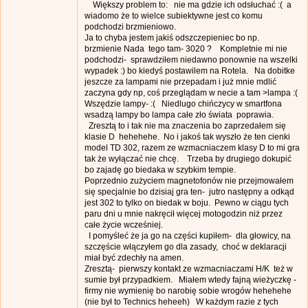
Większy problem to: nie ma gdzie ich odsłuchać :( a
wiadomo że to wielce subiektywne jest co komu
podchodzi brzmieniowo.
Ja to chyba jestem jakiś odszczepieniec bo np.
brzmienie Nada tego tam- 3020 ? Kompletnie mi nie
podchodzi- sprawdziłem niedawno ponownie na wszelki
wypadek :) bo kiedyś postawilem na Rotela. Na dobitke
jeszcze za lampami nie przepadam i już mnie mdlić
zaczyna gdy np, coś przeglądam w necie a tam >lampa :(
Wszędzie lampy- :( Niedlugo chińczycy w smartfona
wsadzą lampy bo lampa całe zło świata poprawia.
Zresztą to i tak nie ma znaczenia bo zaprzedałem się
klasie D hehehehe. No i jakoś tak wyszło że ten cienki
model TD 302, razem ze wzmacniaczem klasy D to mi gra
tak że wyłączać nie chcę. Trzeba by drugiego dokupić
bo zajadę go biedaka w szybkim tempie.
Poprzednio zużyciem magnetofonów nie przejmowałem
się specjalnie bo dzisiaj gra ten- jutro następny a odkąd
jest 302 to tylko on biedak w boju. Pewno w ciągu tych
paru dni u mnie nakręcił więcej motogodzin niż przez
całe życie wcześniej.
I pomyśleć że ja go na części kupiłem- dla głowicy, na
szczęście włączyłem go dla zasady, choć w deklaracji
miał być zdechły na amen.
Zresztą- pierwszy kontakt ze wzmacniaczami H/K też w
sumie był przypadkiem. Miałem wtedy fajną wieżyczkę -
firmy nie wymienię bo narobię sobie wrogów hehehehe
(nie był to Technics heheeh) W każdym razie z tych