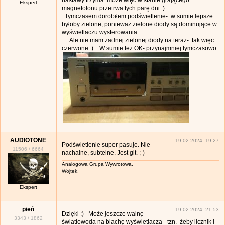
Ekspert
magnetofonu przetrwa tych parę dni :)
Tymczasem dorobiłem podświetlenie- w sumie lepsze
byłoby zielone, ponieważ zielone diody są dominujące w
wyświetlaczu wysterowania.
Ale nie mam żadnej zielonej diody na teraz- tak więc
czerwone :) W sumie też OK- przynajmniej tymczasowo.
AUDIOTONE
19-02-2024, 19:27
Podświetlenie super pasuje. Nie
11506
/
6664
nachalne, subtelne. Jest git. ;-)
Analogowa Grupa Wywrotowa.
Wojtek.
Ekspert
pień
19-02-2024, 21:53
Dzięki :) Może jeszcze walnę
3343
/
1862
światłowoda na blachę wyświetlacza- tzn. żeby licznik i