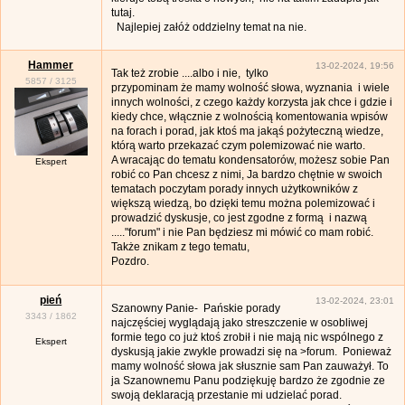
tutaj.
Najlepiej załóż oddzielny temat na nie.
Hammer
13-02-2024, 19:56
Tak też zrobie ....albo i nie, tylko
5857
/
3125
przypominam że mamy wolność słowa, wyznania i wiele
innych wolności, z czego każdy korzysta jak chce i gdzie i
kiedy chce, włącznie z wolnością komentowania wpisów
na forach i porad, jak ktoś ma jakąś pożyteczną wiedze,
którą warto przekazać czym polemizować nie warto.
A wracając do tematu kondensatorów, możesz sobie Pan
Ekspert
robić co Pan chcesz z nimi, Ja bardzo chętnie w swoich
tematach poczytam porady innych użytkowników z
większą wiedzą, bo dzięki temu można polemizować i
prowadzić dyskusje, co jest zgodne z formą i nazwą
....."forum" i nie Pan będziesz mi mówić co mam robić.
Także znikam z tego tematu,
Pozdro.
pień
13-02-2024, 23:01
Szanowny Panie- Pańskie porady
3343
/
1862
najczęściej wyglądają jako streszczenie w osobliwej
formie tego co już ktoś zrobił i nie mają nic wspólnego z
Ekspert
dyskusją jakie zwykle prowadzi się na >forum. Ponieważ
mamy wolność słowa jak słusznie sam Pan zauważył. To
ja Szanownemu Panu podziękuję bardzo że zgodnie ze
swoją deklaracją przestanie mi udzielać porad.