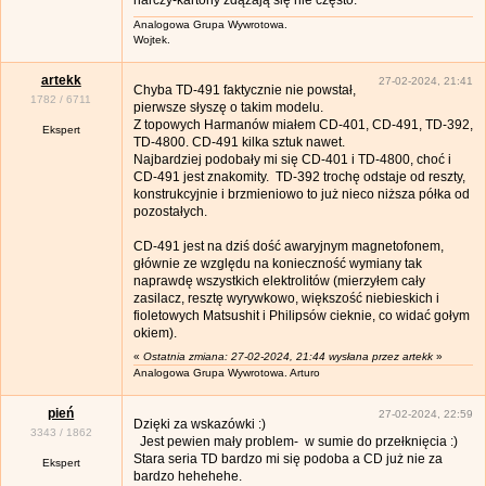
Analogowa Grupa Wywrotowa.
Wojtek.
artekk
27-02-2024, 21:41
Chyba TD-491 faktycznie nie powstał,
1782
/
6711
pierwsze słyszę o takim modelu.
Z topowych Harmanów miałem CD-401, CD-491, TD-392,
Ekspert
TD-4800. CD-491 kilka sztuk nawet.
Najbardziej podobały mi się CD-401 i TD-4800, choć i
CD-491 jest znakomity. TD-392 trochę odstaje od reszty,
konstrukcyjnie i brzmieniowo to już nieco niższa półka od
pozostałych.
CD-491 jest na dziś dość awaryjnym magnetofonem,
głównie ze względu na konieczność wymiany tak
naprawdę wszystkich elektrolitów (mierzyłem cały
zasilacz, resztę wyrywkowo, większość niebieskich i
fioletowych Matsushit i Philipsów cieknie, co widać gołym
okiem).
«
Ostatnia zmiana: 27-02-2024, 21:44 wysłana przez artekk
»
Analogowa Grupa Wywrotowa. Arturo
pień
27-02-2024, 22:59
Dzięki za wskazówki :)
3343
/
1862
Jest pewien mały problem- w sumie do przełknięcia :)
Stara seria TD bardzo mi się podoba a CD już nie za
Ekspert
bardzo hehehehe.