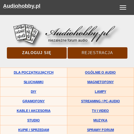
Audiohobby.pl
Toggle
navigat
ZALOGUJ SIĘ
REJESTRACJA
DLA POCZĄTKUJĄCYCH
OGÓLNIE O AUDIO
SŁUCHAWKI
MAGNETOFONY
DIY
LAMPY
GRAMOFONY
STREAMING / PC-AUDIO
KABLE I AKCESORIA
TV I VIDEO
STUDIO
MUZYKA
KUPIĘ / SPRZEDAM
SPRAWY FORUM