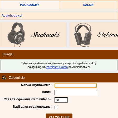
POGADUCHY
SALON
Audiohobby.pl
Uwaga!
Tylko zarejestrowani użytkownicy mają dostęp do tej sekcji.
Zaloguj się lub
zarejestruj konto
na Audiohobby.pl.
Zaloguj się
Nazwa użytkownika:
Hasło:
Czas zalogowania (w minutach):
Bądź zawsze zalogowany: