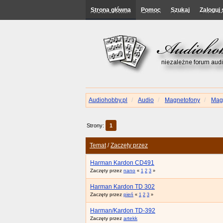
Strona główna
Pomoc
Szukaj
Zaloguj 
Audiohobby.pl
Audio
Magnetofony
Mag
Strony:
1
Temat
/
Zaczęty przez
Harman Kardon CD491
Zaczęty przez
nano
«
1
2
3
»
Harman Kardon TD 302
Zaczęty przez
pień
«
1
2
3
»
Harman/Kardon TD-392
Zaczęty przez
artekk