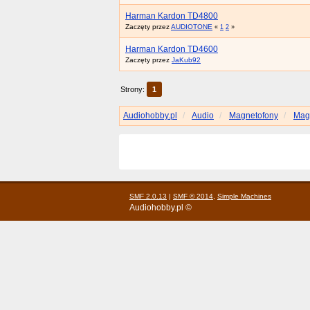
Harman Kardon TD4800
Zaczęty przez
AUDIOTONE
«
1
2
»
Harman Kardon TD4600
Zaczęty przez
JaKub92
Strony:
1
Audiohobby.pl
Audio
Magnetofony
Mag
SMF 2.0.13
|
SMF © 2014
,
Simple Machines
Audiohobby.pl ©