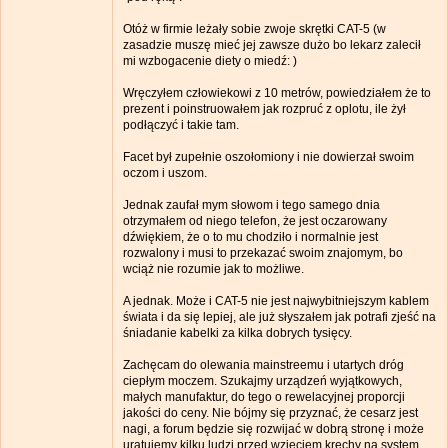
Otóż w firmie leżały sobie zwoje skrętki CAT-5 (w
zasadzie muszę mieć jej zawsze dużo bo lekarz zalecił
mi wzbogacenie diety o miedź: )
Wręczyłem człowiekowi z 10 metrów, powiedziałem że to
prezent i poinstruowałem jak rozpruć z oplotu, ile żył
podłączyć i takie tam.
Facet był zupełnie oszołomiony i nie dowierzał swoim
oczom i uszom.
Jednak zaufał mym słowom i tego samego dnia
otrzymałem od niego telefon, że jest oczarowany
dźwiękiem, że o to mu chodziło i normalnie jest
rozwalony i musi to przekazać swoim znajomym, bo
wciąż nie rozumie jak to możliwe.
A jednak. Może i CAT-5 nie jest najwybitniejszym kablem
świata i da się lepiej, ale już słyszałem jak potrafi zjeść na
śniadanie kabelki za kilka dobrych tysięcy.
Zachęcam do olewania mainstreemu i utartych dróg
ciepłym moczem. Szukajmy urządzeń wyjątkowych,
małych manufaktur, do tego o rewelacyjnej proporcji
jakości do ceny. Nie bójmy się przyznać, że cesarz jest
nagi, a forum będzie się rozwijać w dobrą stronę i może
uratujemy kilku ludzi przed wzięciem krechy na system