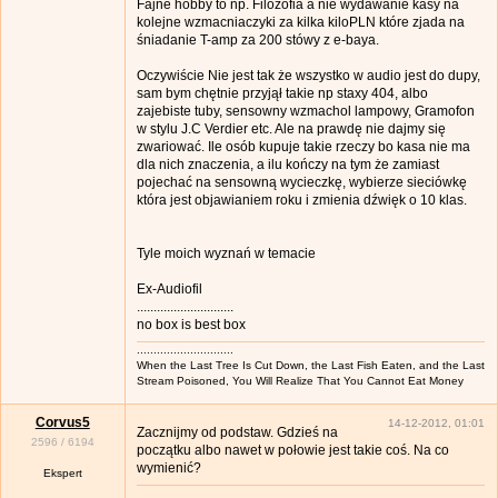
Fajne hobby to np. Filozofia a nie wydawanie kasy na
kolejne wzmacniaczyki za kilka kiloPLN które zjada na
śniadanie T-amp za 200 stówy z e-baya.
Oczywiście Nie jest tak że wszystko w audio jest do dupy,
sam bym chętnie przyjął takie np staxy 404, albo
zajebiste tuby, sensowny wzmachol lampowy, Gramofon
w stylu J.C Verdier etc. Ale na prawdę nie dajmy się
zwariować. Ile osób kupuje takie rzeczy bo kasa nie ma
dla nich znaczenia, a ilu kończy na tym że zamiast
pojechać na sensowną wycieczkę, wybierze sieciówkę
która jest objawianiem roku i zmienia dźwięk o 10 klas.
Tyle moich wyznań w temacie
Ex-Audiofil
.............................
no box is best box
.............................
When the Last Tree Is Cut Down, the Last Fish Eaten, and the Last
Stream Poisoned, You Will Realize That You Cannot Eat Money
Corvus5
14-12-2012, 01:01
Zacznijmy od podstaw. Gdzieś na
2596
/
6194
początku albo nawet w połowie jest takie coś. Na co
wymienić?
Ekspert