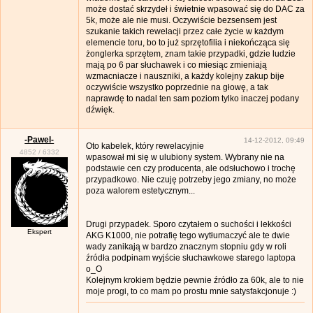
może dostać skrzydeł i świetnie wpasować się do DAC za
5k, może ale nie musi. Oczywiście bezsensem jest
szukanie takich rewelacji przez całe życie w każdym
elemencie toru, bo to już sprzętofilia i niekończąca się
żonglerka sprzętem, znam takie przypadki, gdzie ludzie
mają po 6 par słuchawek i co miesiąc zmieniają
wzmacniacze i nauszniki, a każdy kolejny zakup bije
oczywiście wszystko poprzednie na głowę, a tak
naprawdę to nadal ten sam poziom tylko inaczej podany
dźwięk.
-Pawel-
14-12-2012, 09:49
Oto kabelek, który rewelacyjnie
4852
/
6332
wpasował mi się w ulubiony system. Wybrany nie na
podstawie cen czy producenta, ale odsłuchowo i trochę
przypadkowo. Nie czuję potrzeby jego zmiany, no może
poza walorem estetycznym...
Drugi przypadek. Sporo czytałem o suchości i lekkości
Ekspert
AKG K1000, nie potrafię tego wytłumaczyć ale te dwie
wady zanikają w bardzo znacznym stopniu gdy w roli
źródła podpinam wyjście słuchawkowe starego laptopa
o_O
Kolejnym krokiem będzie pewnie źródło za 60k, ale to nie
moje progi, to co mam po prostu mnie satysfakcjonuje :)