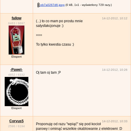
eb7a0267d6.jpeg
(0 kB, 1x1 - wyświetlony 729 razy.)
fallow
14-12-2012, 10:12
(...) to co mam po prostu mnie
6463
/
6697
satysfakcjonuje :)
===
To tylko kwestia czasu :)
Ekspert
-Pawel-
14-12-2012, 10:26
Oj tam oj tam ;P
4852
/
6332
Ekspert
Corvus5
14-12-2012, 10:33
Proponuję od razu "wpiąć" się pod kocioł
2596
/
6194
parowy i ominąć wszelkie okablowanie z elektrowni :D