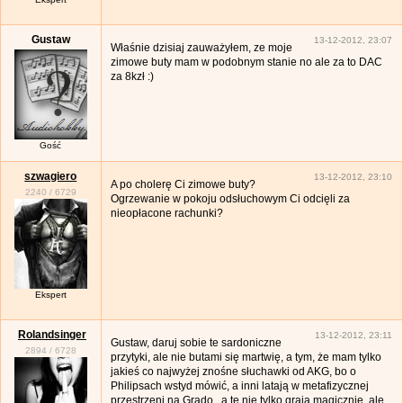
Gustaw
13-12-2012, 23:07
Właśnie dzisiaj zauważyłem, ze moje
zimowe buty mam w podobnym stanie no ale za to DAC
za 8kzł :)
Gość
szwagiero
13-12-2012, 23:10
A po cholerę Ci zimowe buty?
2240
/
6729
Ogrzewanie w pokoju odsłuchowym Ci odcięli za
nieopłacone rachunki?
Ekspert
Rolandsinger
13-12-2012, 23:11
Gustaw, daruj sobie te sardoniczne
2894
/
6728
przytyki, ale nie butami się martwię, a tym, że mam tylko
jakieś co najwyżej znośne słuchawki od AKG, bo o
Philipsach wstyd mówić, a inni latają w metafizycznej
przestrzeni na Grado...a te nie tylko grają magicznie, ale