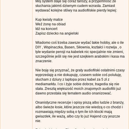
Mój system staje się coraz tańszy, a przyjemność ze
słuchania jakimś dziwnym cudem wzrasta. Zamiast
wydawać kolejne stówy na audiofilskie pierdy lepiej:
Kup kwiaty matce
Weź żonę na obiad
Idź na koncert
Zapisz dziecko na angielski
Wiadomo coś trzeba zawsze wydać takie hobby, ale o ile
DIY , Wspinaczka, Basen, Siłownia, kształci i rozwija , o
tyle wydanie pensji na kabelek nic specjalnie nie zmieni,
szczególnie jeśli się nie jest szejkiem arabskim i kasa ma
znaczenie.
Nie boję się przyznać, że graty audiofilski ostatnimi czasy
wyprzedaję a nie dokupuję, czasem sobie coś polutuję,
słucham z dziury z laptopa przez kabel za 5 zł z
mediamarktu. I co i żyje sobie dobrze, tragedia się nie
stała. Zresztą większość moich znajomych audiofilii już
dawno przestała się tematem audio onanizować.
Onanistyczne recenzje i opisy piszą albo ludzie z branży,
albo świeże łosie, które jeszcze nie wiedzą o co chodzi i
rozmawiają między sobą o tym ile ich klocki mają
gwiazdek, ile ważą, albo czy to już Hajend czy jeszcze
nie.