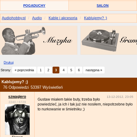
POGADUCHY
SALON
Audiohobby.pl
Audio
Kable i akcesoria
Kablujemy? ;)
Drukuj
Strony:
« poprzednia
1
2
3
4
5
6
następna »
Kablujemy? ;)
76 Odpowiedzi
53397 Wyświetleń
szwagiero
13-12-2012, 23:05
Gustaw miałem takie buty, trzeba było
2240
/
6729
powiedzieć, ja ich i tak już nie nosiłem, niepotrzebne było
to nurkowanie w śmietniku ;)
Ekspert