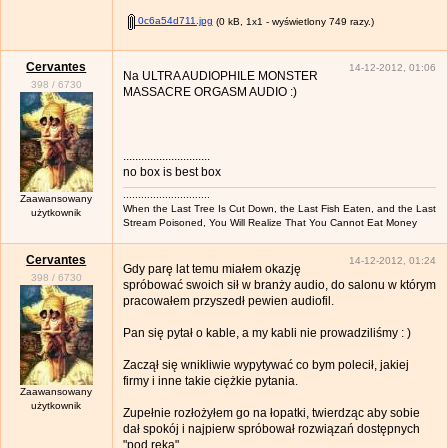
0c6a54d711.jpg
(0 kB, 1x1 - wyświetlony 749 razy.)
Cervantes
14-12-2012, 01:06
Na ULTRA AUDIOPHILE MONSTER
398
/
6730
MASSACRE ORGASM AUDIO :)
.............................
no box is best box
.............................
Zaawansowany
When the Last Tree Is Cut Down, the Last Fish Eaten, and the Last
użytkownik
Stream Poisoned, You Will Realize That You Cannot Eat Money
Cervantes
14-12-2012, 01:24
Gdy parę lat temu miałem okazję
398
/
6730
spróbować swoich sił w branży audio, do salonu w którym
pracowałem przyszedł pewien audiofil.
Pan się pytał o kable, a my kabli nie prowadziliśmy : )
Zaczął się wnikliwie wypytywać co bym polecił, jakiej
firmy i inne takie ciężkie pytania.
Zaawansowany
użytkownik
Zupełnie rozłożyłem go na łopatki, twierdząc aby sobie
dał spokój i najpierw spróbował rozwiązań dostępnych
"pod ręką".