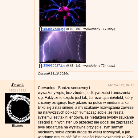
f4b38e7bdb.jpg
(0 kB, 1x1 - wyświetlony 717 razy.)
f259635527.jpg
(0 kB, 1x1 - wyświetlony 724 razy.)
Odszedł 13.10.2016r.
-Pawel-
14-12-2012, 09:42
Cervantes - Bardzo sensowny i
4852
/
6332
wyważony wpis, bez zbędnej odkrywczości i unoszenia
się. Faktycznie często jest tak, że rozwiązanie/efekt, który
chcemy osiągnąć leży gdzieś na półce w media markt i
tylko się z nas śmieje, a my szukamy rozwiązania zawsze
na najwyższych półkach tłumacząc sobie, że reszta
systemu jest tak hi endowa, że nietaktem byłoby szukanie
czegoś z innych sfer. Bo przecież nie godzi się zapraszać
Ekspert
byle obdartusa na wystawne przyjęcie. Tym samym
odcinamy sobie często drogę do wielu rozwiązań, a jak
wiadomo gra całość. W tej całości biedny kabelek za 20zł