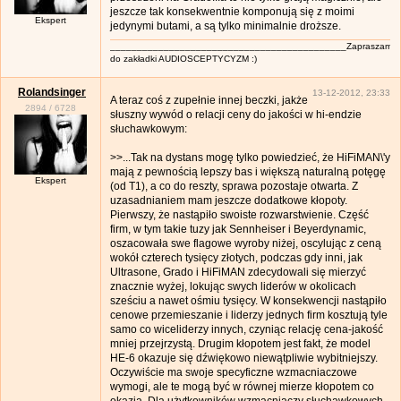
jeszcze tak konsekwentnie komponują się z moimi
Ekspert
jedynymi butami, a są tylko minimalnie droższe.
____________________________________________Zapraszam
do zakładki AUDIOSCEPTYCYZM :)
Rolandsinger
13-12-2012, 23:33
A teraz coś z zupełnie innej beczki, jakże
2894
/
6728
słuszny wywód o relacji ceny do jakości w hi-endzie
słuchawkowym:
>>...Tak na dystans mogę tylko powiedzieć, że HiFiMAN\'y
mają z pewnością lepszy bas i większą naturalną potęgę
Ekspert
(od T1), a co do reszty, sprawa pozostaje otwarta. Z
uzasadnianiem mam jeszcze dodatkowe kłopoty.
Pierwszy, że nastąpiło swoiste rozwarstwienie. Część
firm, w tym takie tuzy jak Sennheiser i Beyerdynamic,
oszacowała swe flagowe wyroby niżej, oscylując z ceną
wokół czterech tysięcy złotych, podczas gdy inni, jak
Ultrasone, Grado i HiFiMAN zdecydowali się mierzyć
znacznie wyżej, lokując swych liderów w okolicach
sześciu a nawet ośmiu tysięcy. W konsekwencji nastąpiło
cenowe przemieszanie i liderzy jednych firm kosztują tyle
samo co wiceliderzy innych, czyniąc relację cena-jakość
mniej przejrzystą. Drugim kłopotem jest fakt, że model
HE-6 okazuje się dźwiękowo niewątpliwie wybitniejszy.
Oczywiście ma swoje specyficzne wzmacniaczowe
wymogi, ale te mogą być w równej mierze kłopotem co