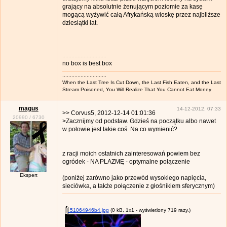
grający na absolutnie żenującym poziomie za kasę
mogącą wyżywić całą Afrykańską wioskę przez najbliższe
dziesiątki lat.
.............................
no box is best box
.............................
When the Last Tree Is Cut Down, the Last Fish Eaten, and the Last
Stream Poisoned, You Will Realize That You Cannot Eat Money
magus
14-12-2012, 07:33
>> Corvus5, 2012-12-14 01:01:36
20990
/
6730
>Zacznijmy od podstaw. Gdzieś na początku albo nawet
w połowie jest takie coś. Na co wymienić?
z racji moich ostatnich zainteresowań powiem bez
ogródek - NA PLAZMĘ - optymalne połączenie
Ekspert
(poniżej zarówno jako przewód wysokiego napięcia,
sieciówka, a także połączenie z głośnikiem sferycznym)
51064946b4.jpg
(0 kB, 1x1 - wyświetlony 719 razy.)