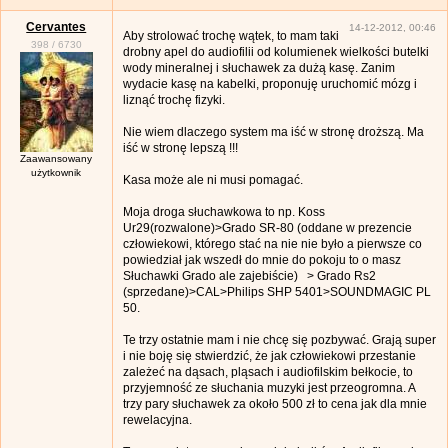
Cervantes
14-12-2012, 00:46
Aby strolować trochę wątek, to mam taki
398
/
6730
drobny apel do audiofilii od kolumienek wielkości butelki
wody mineralnej i słuchawek za dużą kasę. Zanim
wydacie kasę na kabelki, proponuję uruchomić mózg i
liznąć trochę fizyki.
Nie wiem dlaczego system ma iść w stronę droższą. Ma
iść w stronę lepszą !!!
Zaawansowany
użytkownik
Kasa może ale ni musi pomagać.
Moja droga słuchawkowa to np. Koss
Ur29(rozwalone)>Grado SR-80 (oddane w prezencie
człowiekowi, którego stać na nie nie było a pierwsze co
powiedział jak wszedł do mnie do pokoju to o masz
Słuchawki Grado ale zajebiście) > Grado Rs2
(sprzedane)>CAL>Philips SHP 5401>SOUNDMAGIC PL
50.
Te trzy ostatnie mam i nie chcę się pozbywać. Grają super
i nie boję się stwierdzić, że jak człowiekowi przestanie
zależeć na dąsach, pląsach i audiofilskim bełkocie, to
przyjemność ze słuchania muzyki jest przeogromna. A
trzy pary słuchawek za około 500 zł to cena jak dla mnie
rewelacyjna.