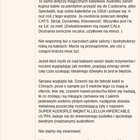
To samo dotyczy magicznych kabelków. Audiofilu zanim
kupisz kable za pierdylion przejdź się do Castoramy, albo
Speckabli, kup sobie kabelków za 100zł i pobaw się. A
nuż coś z tego wyjdzie. Ja osobiście polecam skrętkę
CAT-5. Strzał, Dynamika, Klarowność. Wszystko jest i to
za 1zł za metr. (Zrekablowałem nią nawet CALe.
Doznania soniczne na plus, użytkowe na minus. )
Nie wspomnę też o narzutach jakie salony i dystrybutorzy
robią na kablach. Marże są przeogromne, ale cóż z
czegoś branża musi żyć.
Jeżeli ktoś myśli że nad kablami siedzi stado inżynierów i
nocami wyglądając jak zombie, popijają energy-drinki
cały czas szukając idealnego dźwięku to jest w błędzie.
Sprawa wygląda tak. Dzwoni się do fabryki kabli w
Chinach, prosi o sample po 5 metrów tego co mają w
ofercie, tnie się, czasem nawet posłucha które się nadają,
te co zostają i są rokujące zamawia się z jakimś
jaskrawym srebrno-złotym oplotem, następnie dowala
metalową puszeczkę rozdzielającą żyły z napisem
SUPER AUDIOFILE WIQINT ALLELUJA HIPERCABLE
ULTRA, ładuje się do drewnianego pudełka i sprzedaje
biednym (nadzianym) audiofilom.
Nie dajmy się zwariować.