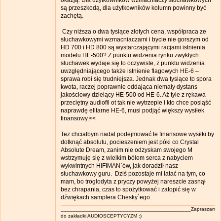
okazją. Dla użytkowników wzmacniaczy słuchawkowych
są przeszkodą, dla użytkowników kolumn powinny być
zachętą.
Czy niższa o dwa tysiące złotych cena, współpraca ze
słuchawkowymi wzmacniaczami i bycie nie gorszym od
HD 700 i HD 800 są wystarczającymi racjami istnienia
modelu HE-500? Z punktu widzenia rynku zwykłych
słuchawek wydaje się to oczywiste, z punktu widzenia
uwzględniającego także istnienie flagowych HE-6 –
sprawa robi się trudniejsza. Jednak dwa tysiące to spora
kwota, raczej poprawnie oddająca niemały dystans
jakościowy dzielący HE-500 od HE-6. Aż tyle z rękawa
przeciętny audiofil ot tak nie wytrzepie i kto chce posiąść
naprawdę elitarne HE-6, musi podjąć większy wysiłek
finansowy.<<
Też chciałbym nadal podejmować te finansowe wysiłki by
dotknąć absolutu, pocieszeniem jest póki co Crystal
Absolute Dream, zanim nie odzyskam swojego M
wstrzymuję się z wielkim bólem serca z nabyciem
wykwintnych HIFIMAN`ów, jak doradził nasz
słuchawkowy guru. Dziś pozostaje mi latać na tym, co
mam, bo troglodyta z pryczy powyżej nareszcie zasnął
bez chrapania, czas to spożytkować i zatopić się w
dźwiękach samplera Chesky`ego.
____________________________________________Zapraszam
do zakładki AUDIOSCEPTYCYZM :)