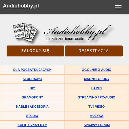
Audiohobby.pl
Toggle
navigat
ZALOGUJ SIĘ
REJESTRACJA
DLA POCZĄTKUJĄCYCH
OGÓLNIE O AUDIO
SŁUCHAWKI
MAGNETOFONY
DIY
LAMPY
GRAMOFONY
STREAMING / PC-AUDIO
KABLE I AKCESORIA
TV I VIDEO
STUDIO
MUZYKA
KUPIĘ / SPRZEDAM
SPRAWY FORUM