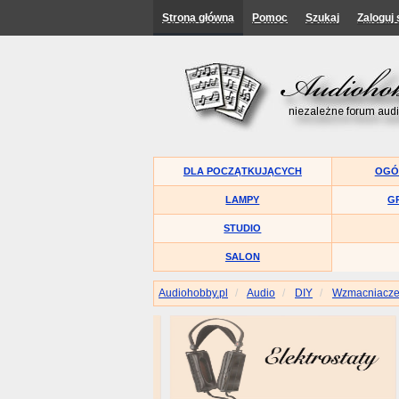
Strona główna
Pomoc
Szukaj
Zaloguj 
DLA POCZĄTKUJĄCYCH
OGÓ
LAMPY
G
STUDIO
SALON
Audiohobby.pl
Audio
DIY
Wzmacniacz