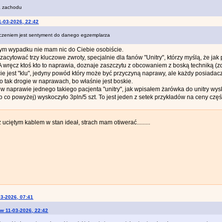
da zachodu
1-03-2026, 22:42
czeniem jest sentyment do danego egzemplarza
m wypadku nie mam nic do Ciebie osobiście.
acytować trzy kluczowe zwroty, specjalnie dla fanów "Unitry", którzy myślą, że jak p
 wręcz ktoś kto to naprawia, doznaje zaszczytu z obcowaniem z boską techniką (zdar
e jest "klu", jedyny powód który może być przyczyną naprawy, ale każdy posiadacz
o tak drogie w naprawach, bo właśnie jest boskie.
 naprawie jednego takiego pacjenta "unitry", jak wpisałem żarówka do unitry wys
 co powyżej) wyskoczyło 3pln/5 szt. To jest jeden z setek przykładów na ceny częś
uciętym kablem w stan ideał, strach mam otiwerać.........
03-2026, 07:41
 w 11-03-2026, 22:42