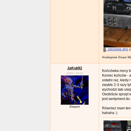
_DSC0046.JPG
(
Analogowa Grupa Wy
JaKub92
Końcówka mocy by
2300
/
6312
Koniec końców - a
ostatni raz, kiedy
zwykle 2-3 razy t
wychodzi taki ulep
Osobiście sprzęt 
jest sentyment do
Ekspert
Również mam ten mo
hahaha :)