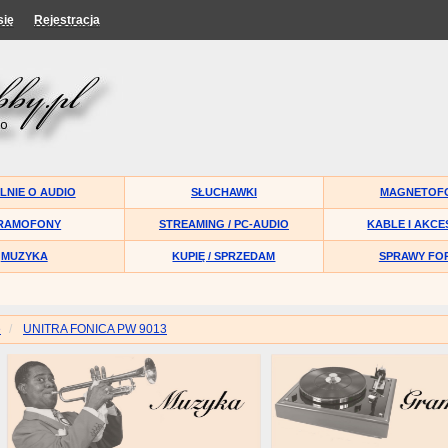
się
Rejestracja
LNIE O AUDIO
SŁUCHAWKI
MAGNETOF
RAMOFONY
STREAMING / PC-AUDIO
KABLE I AKCE
MUZYKA
KUPIĘ / SPRZEDAM
SPRAWY FO
e
UNITRA FONICA PW 9013