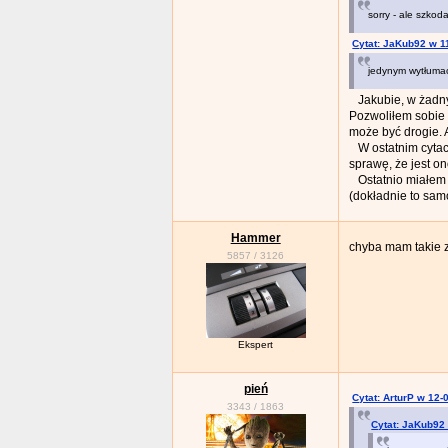
sorry - ale szko
Cytat: JaKub92 w 1
jedynym wytłuma
Jakubie, w żadny
Pozwoliłem sobie z
może być drogie. A
W ostatnim cytaci
sprawę, że jest on
Ostatnio miałem w
(dokładnie to samo
Hammer
chyba mam takie z 
5857
/
3126
Ekspert
pień
Cytat: ArturP w 12-
3343
/
1863
Cytat: JaKub92