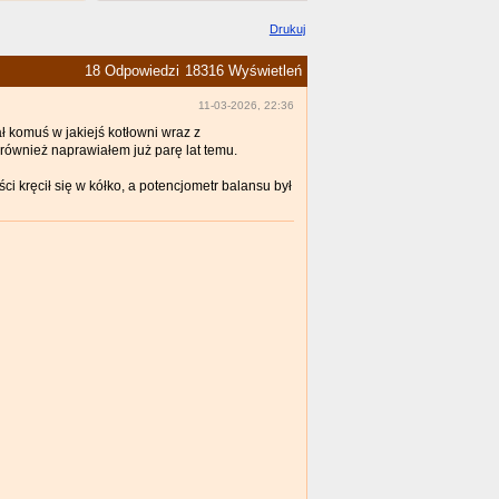
Drukuj
18 Odpowiedzi
18316 Wyświetleń
11-03-2026, 22:36
ł komuś w jakiejś kotłowni wraz z
ównież naprawiałem już parę lat temu.
i kręcił się w kółko, a potencjometr balansu był