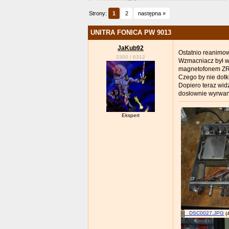
Strony:
1
2
następna »
UNITRA FONICA PW 9013
JaKub92
Ostatnio reanimo
2300
/
6312
Wzmacniacz był w s
magnetofonem ZRK
Czego by nie dotk
Dopiero teraz widz
dosłownie wyrwany
Ekspert
_DSC0027.JPG
(