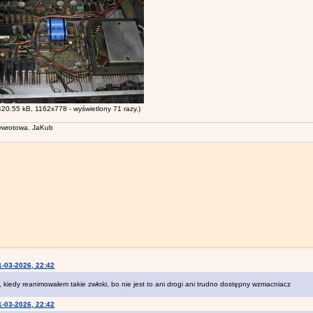
420.55 kB, 1162x778 - wyświetlony 71 razy.)
wrotowa. JaKub
1-03-2026, 22:42
az, kiedy reanimowałem takie zwłoki, bo nie jest to ani drogi ani trudno dostępny wzmacniacz
1-03-2026, 22:42