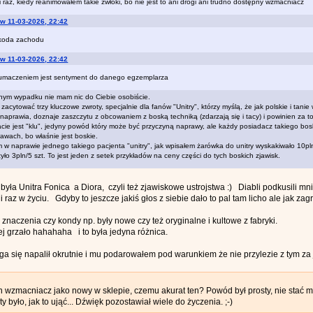
ni raz, kiedy reanimowałem takie zwłoki, bo nie jest to ani drogi ani trudno dostępny wzmacniacz
 w 11-03-2026, 22:42
szkoda zachodu
 w 11-03-2026, 22:42
łumaczeniem jest sentyment do danego egzemplarza
ym wypadku nie mam nic do Ciebie osobiście.
zacytować trzy kluczowe zwroty, specjalnie dla fanów "Unitry", którzy myślą, że jak polskie i tanie
 naprawia, doznaje zaszczytu z obcowaniem z boską techniką (zdarzają się i tacy) i powinien za to
ie jest "klu", jedyny powód który może być przyczyną naprawy, ale każdy posiadacz takiego bosk
awach, bo właśnie jest boskie.
w naprawie jednego takiego pacjenta "unitry", jak wpisałem żarówka do unitry wyskakiwało 10pln
ło 3pln/5 szt. To jest jeden z setek przykładów na ceny części do tych boskich zjawisk.
była Unitra Fonica a Diora, czyli też zjawiskowe ustrojstwa :) Diabli podkusili mn
raz w życiu. Gdyby to jeszcze jakiś głos z siebie dało to pal tam licho ale jak zagrał
znaczenia czy kondy np. były nowe czy też oryginalne i kultowe z fabryki.
grzało hahahaha i to była jedyna różnica.
ga się napalił okrutnie i mu podarowałem pod warunkiem że nie przylezie z tym za
n wzmacniacz jako nowy w sklepie, czemu akurat ten? Powód był prosty, nie stać 
 było, jak to ująć... Dźwięk pozostawiał wiele do życzenia. ;-)