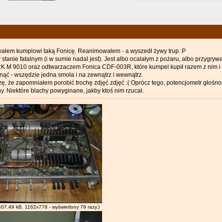
wałem kumplowi taką Fonicę. Reanimowałem - a wyszedł żywy trup :P
tanie fatalnym (i w sumie nadal jest). Jest albo ocalałym z pożaru, albo przygrywa
 M 9010 oraz odtwarzaczem Fonica CDF-003R, które kumpel kupił razem z nim i r
nąć - wszędzie jedna smoła i na zewnątrz i wewnątrz.
ę, że zapomniałem porobić trochę zdjęć zdjęć :( Oprócz tego, potencjometr głośnośc
. Niektóre blachy powyginane, jakby ktoś nim rzucał.
407.49 kB, 1162x778 - wyświetlony 79 razy.)