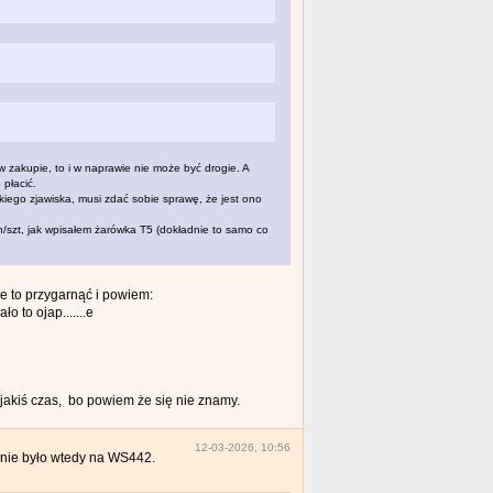
 w zakupie, to i w naprawie nie może być drogie. A
 płacić.
iego zjawiska, musi zdać sobie sprawę, że jest ono
/szt, jak wpisałem żarówka T5 (dokładnie to samo co
ie to przygarnąć i powiem:
o to ojap.......e
 jakiś czas, bo powiem że się nie znamy.
12-03-2026, 10:56
mnie było wtedy na WS442.