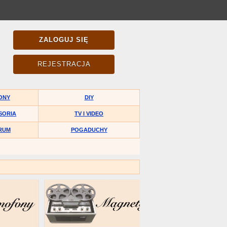
ZALOGUJ SIĘ
REJESTRACJA
ONY
DIY
SORIA
TV I VIDEO
RUM
POGADUCHY