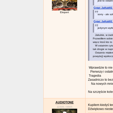
jest to ostat
Cytat: JaKub92
Ekspert
sorry - ale 
Cytat: JaKub92
jedynym wyt
Jakubie, w żadn
Pozwoliłem sobie 
wręcz ktoś kto to
W ostatnim cytac
tak drogie w napr
Ostatnio miałem 
powyżej) wyskoczy
Wprawdzie to nie 
Pierwszy i ostatni 
Tragedia
Zasadniczo to bez 
Na nowych mniej 
Na szczęście kole
AUDIOTONE
Kupiłem kiedyś te
11506
/
6665
Dźwiękowo niestety