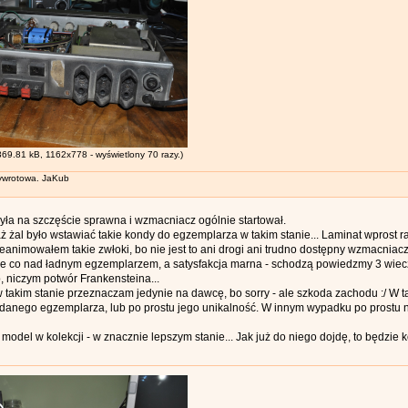
369.81 kB, 1162x778 - wyświetlony 70 razy.)
wrotowa. JaKub
ła na szczęście sprawna i wzmacniacz ogólnie startował.
ż żal było wstawiać takie kondy do egzemplarza w takim stanie... Laminat wprost ra
 reanimowałem takie zwłoki, bo nie jest to ani drogi ani trudno dostępny wzmacniac
yle co nad ładnym egzemplarzem, a satysfakcja marna - schodzą powiedzmy 3 wiecz
, niczym potwór Frankensteina...
w takim stanie przeznaczam jedynie na dawcę, bo sorry - ale szkoda zachodu :/ W
 danego egzemplarza, lub po prostu jego unikalność. W innym wypadku po prostu 
del w kolekcji - w znacznie lepszym stanie... Jak już do niego dojdę, to będzie kol