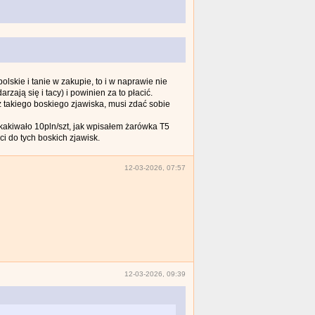
olskie i tanie w zakupie, to i w naprawie nie
zają się i tacy) i powinien za to płacić.
 takiego boskiego zjawiska, musi zdać sobie
kakiwało 10pln/szt, jak wpisałem żarówka T5
ci do tych boskich zjawisk.
12-03-2026, 07:57
12-03-2026, 09:39