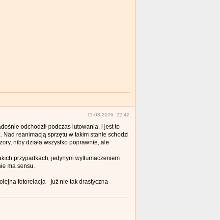
11-03-2026, 22:42
dośnie odchodził podczas lutowania. I jest to
z. Nad reanimacją sprzętu w takim stanie schodzi
ory, niby działa wszystko poprawnie, ale
 takich przypadkach, jedynym wytłumaczeniem
nie ma sensu.
ejna fotorelacja - już nie tak drastyczna