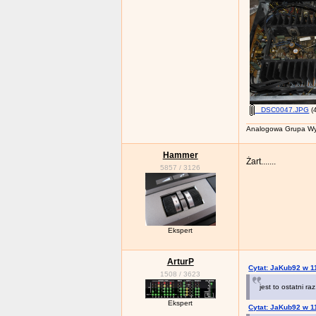
_DSC0047.JPG
(
Analogowa Grupa Wy
Hammer
Żart.......
5857
/
3126
Ekspert
ArturP
Cytat: JaKub92 w 1
1508
/
3623
jest to ostatni r
Ekspert
Cytat: JaKub92 w 1