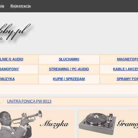
się
Rejestracja
LNIE O AUDIO
SŁUCHAWKI
MAGNETOF
RAMOFONY
STREAMING / PC-AUDIO
KABLE I AKCE
MUZYKA
KUPIĘ / SPRZEDAM
SPRAWY FO
e
UNITRA FONICA PW 9013