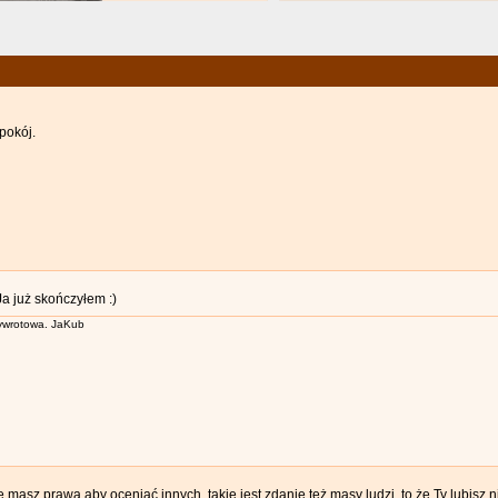
pokój.
a już skończyłem :)
wrotowa. JaKub
masz prawa aby oceniać innych, takie jest zdanie też masy ludzi, to że Ty lubisz n