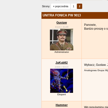
Strony:
« poprzednia
1
2
UNITRA FONICA PW 9013
Gustaw
Panowie,
4114
/
4148
Bardzo proszę o s
Administrator
JaKub92
Wybacz, Gustaw. J
2300
/
6313
Analogowa Grupa Wy
Ekspert
Hammer
Wg regulaminu nie 