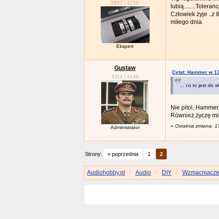
5857
/
3126
lubią........Toler
Człowiek żyje ..z 
miłego dnia.
Ekspert
Gustaw
Cytat: Hammer w 13
4114
/
4148
... co to jest do 
Nie pitol, Hammer,
Również życzę mił
«
Ostatnia zmiana: 
Administrator
Strony:
« poprzednia
1
2
Audiohobby.pl
Audio
DIY
Wzmacniacz