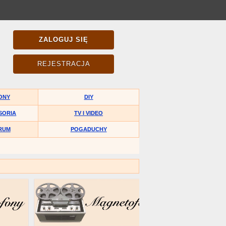
ZALOGUJ SIĘ
REJESTRACJA
ONY
DIY
SORIA
TV I VIDEO
RUM
POGADUCHY