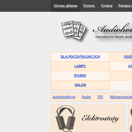
Strona główna
Pomoc
Szukaj
Zaloguj 
DLA POCZĄTKUJĄCYCH
OGÓ
LAMPY
G
STUDIO
SALON
Audiohobby.pl
Audio
DIY
Wzmacniacz