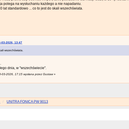
ancja polega na wysłuchaniu każdego a nie napadaniu.
80 lat standardowo ... co to jest do skali wszechświata.
-03-2026, 13:47
skali wszechświata.
.
ego dnia, w "wszechświecie".
13-03-2026, 17:15 wysłana przez Gustaw
»
e
UNITRA FONICA PW 9013