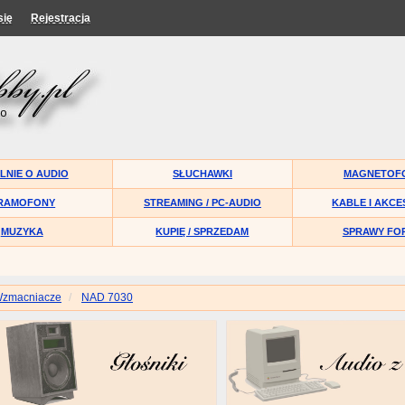
się
Rejestracja
LNIE O AUDIO
SŁUCHAWKI
MAGNETOF
RAMOFONY
STREAMING / PC-AUDIO
KABLE I AKCE
MUZYKA
KUPIĘ / SPRZEDAM
SPRAWY FO
zmacniacze
NAD 7030