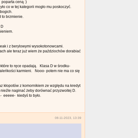
poparta ceną :)
yło co w tej kategorii mogło mu poskoczyć.
ubogich.
 to brzmienie.
 D
nieniem.
peak i z berylowymi wysokotonowcami.
szach ale teraz już wiem że paździochów dorabiać
ektóre to ręce opadają. Klasa D w środku-
maleńkości karmieni. Nooo- potem nie ma co się
z kłopotów z komornikiem ze względu na kredyt
 nieźle naginać żeby dorównać przyzwoitej D.
a- eeeee- kiedyś to było.
08-11-2023, 13:39