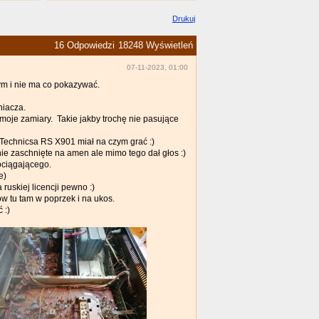
Drukuj
16 Odpowiedzi
18248 Wyświetleń
07-11-2023, 01:00
m i nie ma co pokazywać.
niacza.
moje zamiary. Takie jakby trochę nie pasujące
Technicsa RS X901 miał na czym grać :)
 zaschnięte na amen ale mimo tego dał głos :)
ociągającego.
e)
uskiej licencji pewno :)
ów tu tam w poprzek i na ukos.
 :)