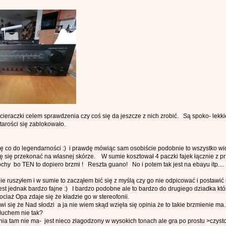
eraczki celem sprawdzenia czy coś się da jeszcze z nich zrobić. Są spoko- lekki
tarości się zablokowało.
co do legendarności :) i prawdę mówiąc sam osobiście podobnie to wszystko wi
 się przekonać na własnej skórze. W sumie kosztował 4 paczki fajek łącznie z p
chy bo TEN to dopiero brzmi ! Reszta guano! No i potem tak jest na ebayu itp.... 
nie ruszyłem i w sumie to zacząłem bić się z myślą czy go nie odpicować i postaw
st jednak bardzo fajne :) I bardzo podobne ale to bardzo do drugiego dziadka kt
iaż Opa zdaje się że kładzie go w stereofonii.
się że Nad słodzi a ja nie wiem skąd wzięła się opinia że to takie brzmienie ma.
łuchem nie tak?
a tam nie ma- jest nieco złagodzony w wysokich tonach ale gra po prostu >czy