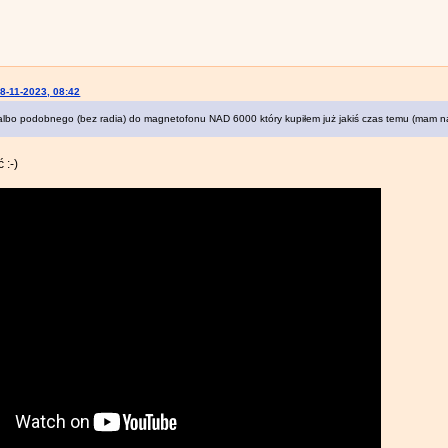
8-11-2023, 08:42
lbo podobnego (bez radia) do magnetofonu NAD 6000 który kupiłem już jakiś czas temu (mam na
 :-)