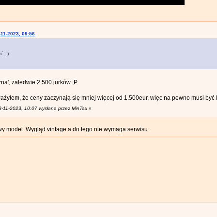
-11-2023, 09:56
 :-)
zna', zaledwie 2.500 jurków ;P
ważyłem, że ceny zaczynają się mniej więcej od 1.500eur, więc na pewno musi być ki
8-11-2023, 10:07 wysłana przez MinTax
»
wy model. Wygląd vintage a do tego nie wymaga serwisu.