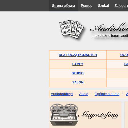
Strona główna
Pomoc
Szukaj
Zaloguj 
DLA POCZĄTKUJĄCYCH
OGÓ
LAMPY
G
STUDIO
SALON
Audiohobby.pl
Audio
Ogólnie o audio
W