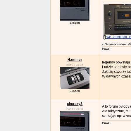
Ekspert
WP_20190330_11_
«
Ostatnia zmiana: 0
Paweł
Hammer
legendy powstają 
5857
/
3125
Ludzie sami się po
Jak się stworzy ju
W dawnych czasach
Ekspert
chorazy3
A to forum byłoby
2451
/
2428
Ale faktycznie, ta
szukając np. wzma
Paweł