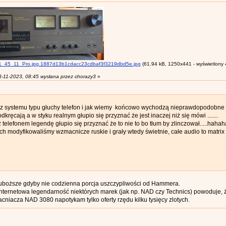
45_11_Pro.jpg.1887d13b1cdacc23cdbaf3f3219dbd5e.jpg
(61.94 kB, 1250x441 - wyświetlony 
8-11-2023, 08:45 wysłana przez chorazy3
»
z systemu typu głuchy telefon i jak wiemy końcowo wychodzą nieprawdopodobne ..
dkręcają a w styku realnym głupio się przyznać że jest inaczej niż się mówi .......
ż telefonem legendę głupio się przyznać że to nie to bo tłum by zlinczował.....hah
 modyfikowaliśmy wzmacnicze ruskie i grały wtedy świetnie, całe audio to matrix a
 uboższe gdyby nie codzienna porcja uszczypliwości od Hammera.
 internetowa legendarność niektórych marek (jak np. NAD czy Technics) powoduje, że
cniacza NAD 3080 napotykam tylko oferty rzędu kilku tysięcy zlotych.