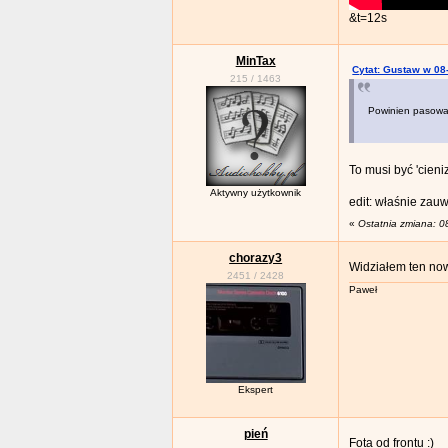
&t=12s
MinTax
Cytat: Gustaw w 08
215
/
1463
Powinien pasować
To musi być 'cieni
Aktywny użytkownik
edit: właśnie zau
«
Ostatnia zmiana: 0
chorazy3
Widziałem ten no
2451
/
2428
Paweł
Ekspert
pień
Fota od frontu :)