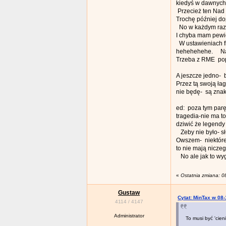
kiedyś w dawnych
Przecież ten Nad 
Trochę później do
No w każdym razie
I chyba mam pewi
W ustawieniach f
hehehehehe. Nad 
Trzeba z RME pop
A jeszcze jedno-
Przez tą swoją ła
nie będę- są zna
ed: poza tym parę
tragedia-nie ma t
dziwić że legendy
Zeby nie było- sł
Owszem- niektóre
to nie mają nicze
No ale jak to wygl
«
Ostatnia zmiana: 0
Gustaw
Cytat: MinTax w 08-
4114
/
4147
Administrator
To musi być 'cien