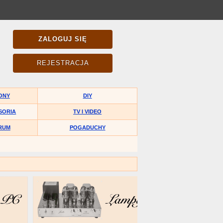
ZALOGUJ SIĘ
REJESTRACJA
ONY
DIY
SORIA
TV I VIDEO
RUM
POGADUCHY