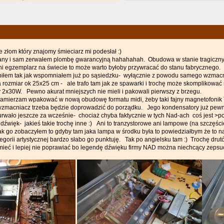
e złom który znajomy śmieciarz mi podesłał :)
any i sam zerwałem plombę gwarancyjną hahahahah. Obudowa w stanie tragiczny
tni egzemplarz na świecie to może warto byłoby przywracać do stanu fabrycznego.
iłem tak jak wspomniałem już po sąsiedzku- wyłącznie z powodu samego wzmac
rozmiar ok 25x25 cm - ale trafo tam jak ze spawarki i trochę może skomplikować 
2x30W. Pewno akurat mniejszych nie mieli i pakowali pierwszy z brzegu.
zamierzam wpakować w nową obudowę formatu midi, żeby taki fajny magnetofonik 
zmacniacz trzeba będzie doprowadzić do porządku. Jego kondensatory już pewnie
urwało jeszcze za wcześnie- chociaż chyba faktycznie w tych Nad-ach coś jest >p
 dźwięk- jakieś takie trochę inne :) Ani to tranzystorowe ani lampowe (na szczęści
k go zobaczyłem to gdyby tam jaka lampa w środku była to powiedziałbym że to na r
egorii artystycznej bardzo słabo go punktuję. Tak po angielsku tam :) Trochę drut
mieć i lepiej nie poprawiać bo legendę dźwięku firmy NAD można niechcący zepsuć