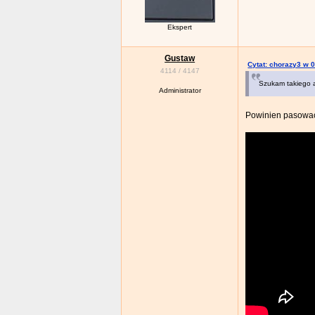
Ekspert
Gustaw
Cytat: chorazy3 w 0
4114
/
4147
Szukam takiego a
Administrator
Powinien pasować