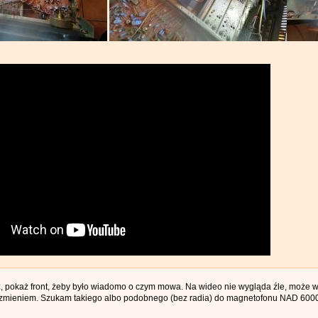
, pokaż front, żeby było wiadomo o czym mowa. Na wideo nie wygląda źle, może
rzmieniem. Szukam takiego albo podobnego (bez radia) do magnetofonu NAD 6000 