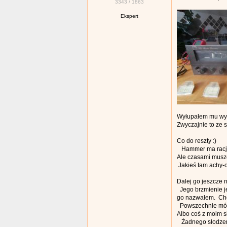
3343
/
1863
Ekspert
Wyłupałem mu wyci
Zwyczajnie to ze s
Co do reszty :)
Hammer ma rację 
Ale czasami muszę
Jakieś tam achy-o
Dalej go jeszcze 
Jego brzmienie je
go nazwałem. Choc
Powszechnie mówi 
Albo coś z moim s
Żadnego słodzeni