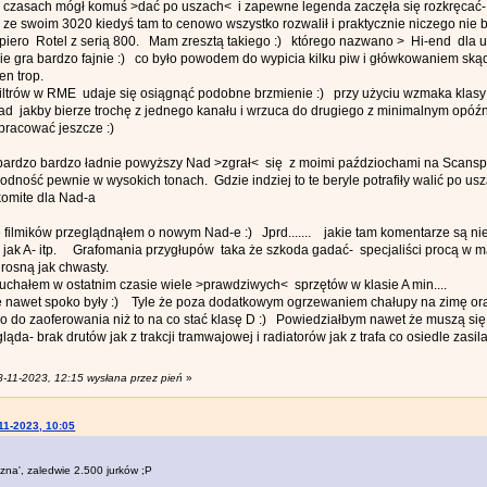
 czasach mógł komuś >dać po uszach< i zapewne legenda zaczęła się rozkręcać- 
ze swoim 3020 kiedyś tam to cenowo wszystko rozwalił i praktycznie niczego nie b
piero Rotel z serią 800. Mam zresztą takiego :) którego nazwano > Hi-end dla 
 gra bardzo fajnie :) co było powodem do wypicia kilku piw i główkowaniem skąd
en trop.
iltrów w RME udaje się osiągnąć podobne brzmienie :) przy użyciu wzmaka klasy
jakby bierze trochę z jednego kanału i wrzuca do drugiego z minimalnym opóź
racować jeszcze :)
 bardzo bardzo ładnie powyższy Nad >zgrał< się z moimi paździochami na Scans
godność pewnie w wysokich tonach. Gdzie indziej to te beryle potrafiły walić po u
komite dla Nad-a
 filmików przeglądnąłem o nowym Nad-e :) Jprd....... jakie tam komentarze są ni
o jak A- itp. Grafomania przygłupów taka że szkoda gadać- specjaliści procą w 
 rosną jak chwasty.
uchałem w ostatnim czasie wiele >prawdziwych< sprzętów w klasie A min....
 nawet spoko były :) Tyle że poza dodatkowym ogrzewaniem chałupy na zimę ora
go do zaoferowania niż to na co stać klasę D :) Powiedziałbym nawet że muszą się
ąda- brak drutów jak z trakcji tramwajowej i radiatorów jak z trafa co osiedle zasil
8-11-2023, 12:15 wysłana przez pień
»
11-2023, 10:05
izna', zaledwie 2.500 jurków ;P