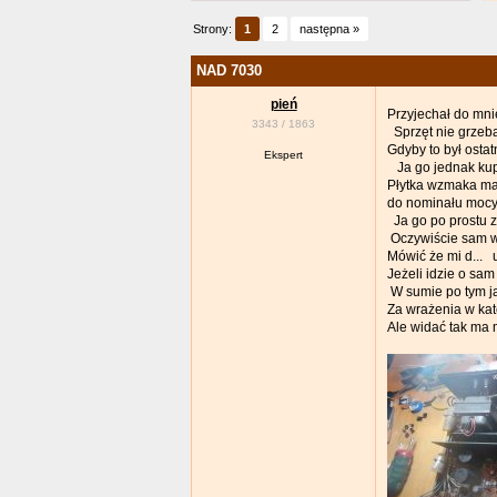
Strony:
1
2
następna »
NAD 7030
pień
Przyjechał do mni
3343
/
1863
Sprzęt nie grzeb
Gdyby to był osta
Ekspert
Ja go jednak kup
Płytka wzmaka ma 
do nominału mocy 
Ja go po prostu 
Oczywiście sam w
Mówić że mi d... 
Jeżeli idzie o sam
W sumie po tym ja
Za wrażenia w kat
Ale widać tak ma 