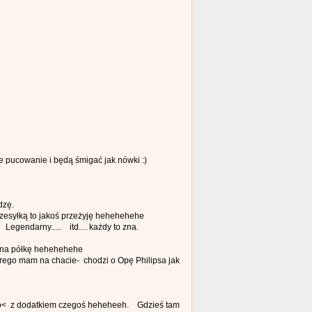
e pucowanie i będą śmigać jak nówki :)
dzę.
rzesyłką to jakoś przeżyję hehehehehe
Legendarny..... itd.... każdy to zna.
ić na półkę hehehehehe
órego mam na chacie- chodzi o Opę Philipsa jak
sto< z dodatkiem czegoś heheheeh. Gdzieś tam