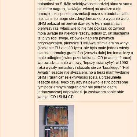
natomiast na SHMie selektywnosc bardziej obnaza sama
strukture nagran, stawiajac wiecej na analize a nie
emocje. taki sposob prezentacji moze sie podobac albo
nie. sam nie moge sie zdecydowac ktore wydanie wole.
SHM pokazal mi pewne dzwieki w tych nagraniach
pierwszy raz. wlasciwie to nie tyle pokazal co zwrocil
moja uwage na niektore rzeczy. jednak 25 lat sluchania
tej plyty robi swoje, czlowiek nabiera pewnych
przyzwyczajen. pierwsze "Hell Awaits" mialem na winylu
(tloczenie EU z lat 80-tych). nie bylo mnie jednak wtedy
stac na normalny gramofon (zreszta dalej ten temat lezy u
mnie odlogiem) wiec przesiadka na CD (made in france)
wprowadzila mnie w nowy, "lepszy swiat cyfry". w 1993
roku wyszly remastery i okazalo sie ze "taaakiego" "Hell
Awaits" jeszcze nie slyszalem. no a teraz mam wydanie
SHM i "granica" selektywnosci zostala przesunieta
jeszcze dalej. tylko czy aby na pewno jest to potrzebne
tym podziemnym nagraniom? nie potrafie dac tu
jednoznacznej odpowiedzi. ja zostawiam sobie obie
wersje: CD i SHM-CD.