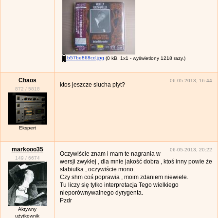
b57be868cd.jpg
(0 kB, 1x1 - wyświetlony 1218 razy.)
Chaos
06-05-2013, 16:44
ktos jeszcze slucha plyt?
872
/
5818
Ekspert
markooo35
06-05-2013, 20:22
Oczywiście znam i mam te nagrania w
149
/
6674
wersji zwykłej , dla mnie jakość dobra , ktoś inny powie że
słabiutka , oczywiście mono.
Czy shm coś poprawia , moim zdaniem niewiele.
Tu liczy się tylko interpretacja Tego wielkiego
nieporównywalnego dyrygenta.
Pzdr
Aktywny
użytkownik