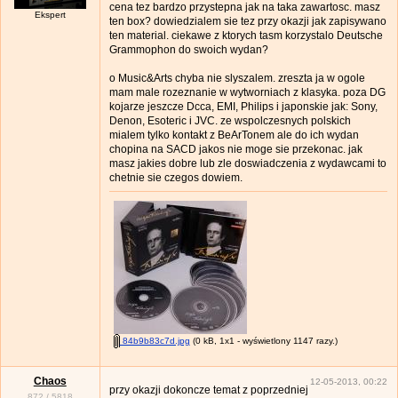
cena tez bardzo przystepna jak na taka zawartosc. masz
Ekspert
ten box? dowiedzialem sie tez przy okazji jak zapisywano
ten material. ciekawe z ktorych tasm korzystalo Deutsche
Grammophon do swoich wydan?
o Music&Arts chyba nie slyszalem. zreszta ja w ogole
mam male rozeznanie w wytworniach z klasyka. poza DG
kojarze jeszcze Dcca, EMI, Philips i japonskie jak: Sony,
Denon, Esoteric i JVC. ze wspolczesnych polskich
mialem tylko kontakt z BeArTonem ale do ich wydan
chopina na SACD jakos nie moge sie przekonac. jak
masz jakies dobre lub zle doswiadczenia z wydawcami to
chetnie sie czegos dowiem.
84b9b83c7d.jpg
(0 kB, 1x1 - wyświetlony 1147 razy.)
Chaos
12-05-2013, 00:22
przy okazji dokoncze temat z poprzedniej
872
/
5818