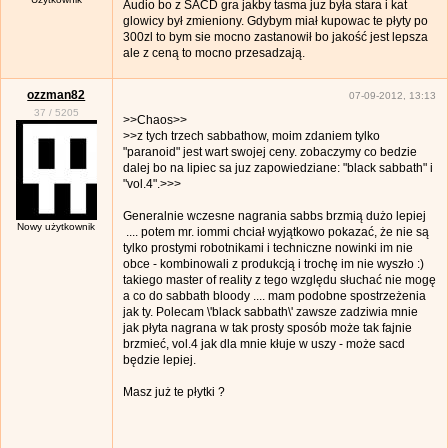
Audio bo z SACD gra jakby tasma juz była stara i kat
glowicy był zmieniony. Gdybym miał kupowac te płyty po
300zl to bym sie mocno zastanowił bo jakość jest lepsza
ale z ceną to mocno przesadzają.
ozzman82
07-09-2012, 13:13
37
/
5205
>>Chaos>>
>>z tych trzech sabbathow, moim zdaniem tylko
"paranoid" jest wart swojej ceny. zobaczymy co bedzie
dalej bo na lipiec sa juz zapowiedziane: "black sabbath" i
"vol.4".>>>
Generalnie wczesne nagrania sabbs brzmią dużo lepiej
Nowy użytkownik
.... potem mr. iommi chciał wyjątkowo pokazać, że nie są
tylko prostymi robotnikami i techniczne nowinki im nie
obce - kombinowali z produkcją i trochę im nie wyszło :)
takiego master of reality z tego względu słuchać nie mogę
a co do sabbath bloody .... mam podobne spostrzeżenia
jak ty. Polecam \'black sabbath\' zawsze zadziwia mnie
jak płyta nagrana w tak prosty sposób może tak fajnie
brzmieć, vol.4 jak dla mnie kłuje w uszy - może sacd
będzie lepiej.
Masz już te płytki ?