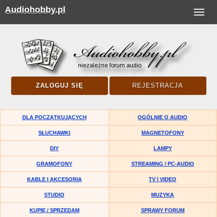
Audiohobby.pl
Toggle
navigat
ZALOGUJ SIĘ
REJESTRACJA
DLA POCZĄTKUJĄCYCH
OGÓLNIE O AUDIO
SŁUCHAWKI
MAGNETOFONY
DIY
LAMPY
GRAMOFONY
STREAMING / PC-AUDIO
KABLE I AKCESORIA
TV I VIDEO
STUDIO
MUZYKA
KUPIĘ / SPRZEDAM
SPRAWY FORUM