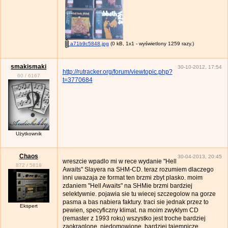
a71b9c5848.jpg
(0 kB, 1x1 - wyświetlony 1259 razy.)
smakismaki
30-10-2012, 17:54
http://rutracker.org/forum/viewtopic.php?
60
/
6167
t=3770684
Użytkownik
Chaos
30-04-2013, 20:45
wreszcie wpadlo mi w rece wydanie "Hell
872
/
5818
Awaits" Slayera na SHM-CD. teraz rozumiem dlaczego
inni uwazaja ze format ten brzmi zbyt plasko. moim
zdaniem "Hell Awaits" na SHMie brzmi bardziej
selektywnie. pojawia sie tu wiecej szczegolow na gorze
pasma a bas nabiera faktury. traci sie jednak przez to
Ekspert
pewien, specyficzny klimat. na moim zwyklym CD
(remaster z 1993 roku) wszystko jest troche bardziej
zaokraglone, niedomowione, bardziej tajemnicze.