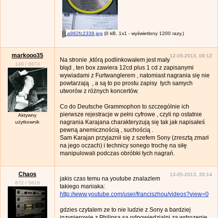
a982fc2339.jpg
(0 kB, 1x1 - wyświetlony 1200 razy.)
markooo35
12-05-2013, 09:12
Na stronie ,którą podlinkowałem jest mały
149
/
6674
błąd , ten box zawiera 12cd plus 1 cd z zapisanymi
wywiadami z Furtwanglerem , natomiast nagrania się nie
powtarzają , a są to po prostu zapisy tych samych
utworów z różnych koncertów.
Co do Deutsche Grammophon to szczególnie ich
pierwsze rejestracje w pełni cyfrowe , czyli np ostatnie
Aktywny
nagrania Karajana charakteryzują się tak jak napisałeś
użytkownik
pewną anemicznością , suchością .
Sam Karajan przyjaznił się z szefem Sony (zresztą zmarł
na jego oczach) i technicy sonego trochę na siłę
manipulowali podczas obróbki tych nagrań.
Chaos
13-05-2013, 20:14
jakis czas temu na youtube znalazlem
872
/
5818
takiego maniaka:
http://www.youtube.com/user/franciszhou/videos?view=0
gdzies czytalem ze to nie ludzie z Sony a bardziej
inzynierowie z Philipsa sa odpowiedzialni za wdrozenie