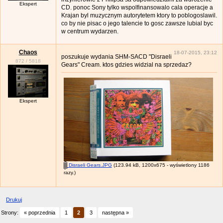
Ekspert
CD. ponoc Sony tylko wspolfinansowalo cala operacje a
Krajan byl muzycznym autorytetem ktory to poblogoslawil.
co by nie pisac o jego talencie to gosc zawsze lubial byc
w centrum wydarzen.
Chaos
18-07-2015, 23:12
poszukuje wydania SHM-SACD "Disraeli
872
/
5818
Gears" Cream. ktos gdzies widzial na sprzedaz?
Ekspert
Disraeli Gears.JPG
(123.94 kB, 1200x675 - wyświetlony 1186
razy.)
Drukuj
Strony:
« poprzednia
1
2
3
następna »