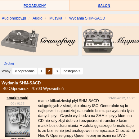
POGADUCHY
SALON
Audiohobby.pl
Audio
Muzyka
Wydania SHM-SACD
Drukuj
Strony:
« poprzednia
1
2
3
następna »
Wydania SHM-SACD
40 Odpowiedzi
70703 Wyświetleń
smakismaki
13-06-2012, 10:25
mam z kilkadziesiąt płyt SHM-SACD
60
/
6167
ściągniętych z sieci jako obrazy ISO. Generalnie są to
najlepsze i najbardziej naturalnie brzmiące wydania tych
danych płyt . Często wychodza na SHM te płyty które na
CD nie szły zbyt dobrze i bezpośredni transfer z taśm
matek bez odszumiania + zaleta gęstszego formatu daje
to że brzmienie jest analogowe i niemęczace. Chociaż np
Noc W Operze grupy Queen lepiej mi brzmi na DVD-
Użytkownik