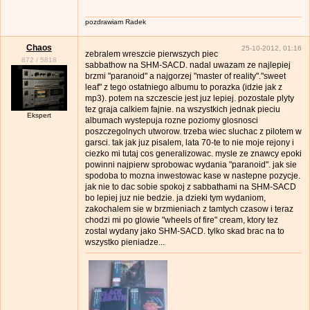
pozdrawiam Radek
Chaos
25-10-2012, 01:16
zebralem wreszcie pierwszych piec
872
/
5818
sabbathow na SHM-SACD. nadal uwazam ze najlepiej
brzmi "paranoid" a najgorzej "master of reality"."sweet
leaf" z tego ostatniego albumu to porazka (idzie jak z
mp3). potem na szczescie jest juz lepiej. pozostale plyty
tez graja calkiem fajnie. na wszystkich jednak pieciu
Ekspert
albumach wystepuja rozne poziomy glosnosci
poszczegolnych utworow. trzeba wiec sluchac z pilotem w
garsci. tak jak juz pisalem, lata 70-te to nie moje rejony i
ciezko mi tutaj cos generalizowac. mysle ze znawcy epoki
powinni najpierw sprobowac wydania "paranoid". jak sie
spodoba to mozna inwestowac kase w nastepne pozycje.
jak nie to dac sobie spokoj z sabbathami na SHM-SACD
bo lepiej juz nie bedzie. ja dzieki tym wydaniom,
zakochalem sie w brzmieniach z tamtych czasow i teraz
chodzi mi po glowie "wheels of fire" cream, ktory tez
zostal wydany jako SHM-SACD. tylko skad brac na to
wszystko pieniadze...