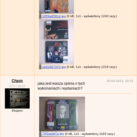
1959a9581d.jpg
(0 kB, 1x1 - wyświetlony 1240 razy.)
1b91807370.jpg
(0 kB, 1x1 - wyświetlony 1219 razy.)
Chaos
30-04-2013, 20:52
jaka jest wasza opinia o tych
872
/
5818
wykonaniach i wydaniach?
Ekspert
79f2adaf7a.jpg
(0 kB, 1x1 - wyświetlony 1183 razy.)