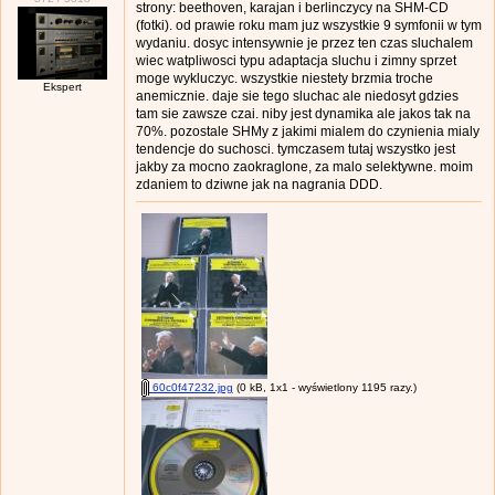
strony: beethoven, karajan i berlinczycy na SHM-CD
(fotki). od prawie roku mam juz wszystkie 9 symfonii w tym
wydaniu. dosyc intensywnie je przez ten czas sluchalem
wiec watpliwosci typu adaptacja sluchu i zimny sprzet
moge wykluczyc. wszystkie niestety brzmia troche
Ekspert
anemicznie. daje sie tego sluchac ale niedosyt gdzies
tam sie zawsze czai. niby jest dynamika ale jakos tak na
70%. pozostale SHMy z jakimi mialem do czynienia mialy
tendencje do suchosci. tymczasem tutaj wszystko jest
jakby za mocno zaokraglone, za malo selektywne. moim
zdaniem to dziwne jak na nagrania DDD.
60c0f47232.jpg
(0 kB, 1x1 - wyświetlony 1195 razy.)