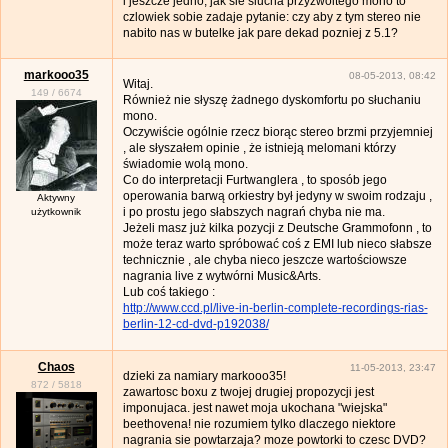
i jeszcze jedno, jak sie slucha przyzwoitego mono to
czlowiek sobie zadaje pytanie: czy aby z tym stereo nie
nabito nas w butelke jak pare dekad pozniej z 5.1?
markooo35
08-05-2013, 08:42
Witaj.
149
/
6674
Również nie słyszę żadnego dyskomfortu po słuchaniu
mono.
Oczywiście ogólnie rzecz biorąc stereo brzmi przyjemniej
, ale słyszałem opinie , że istnieją melomani którzy
świadomie wolą mono.
Co do interpretacji Furtwanglera , to sposób jego
operowania barwą orkiestry był jedyny w swoim rodzaju ,
Aktywny
i po prostu jego słabszych nagrań chyba nie ma.
użytkownik
Jeżeli masz już kilka pozycji z Deutsche Grammofonn , to
może teraz warto spróbować coś z EMI lub nieco słabsze
technicznie , ale chyba nieco jeszcze wartościowsze
nagrania live z wytwórni Music&Arts.
Lub coś takiego :
http://www.ccd.pl/live-in-berlin-complete-recordings-rias-
berlin-12-cd-dvd-p192038/
Chaos
11-05-2013, 23:47
dzieki za namiary markooo35!
872
/
5818
zawartosc boxu z twojej drugiej propozycji jest
imponujaca. jest nawet moja ukochana "wiejska"
beethovena! nie rozumiem tylko dlaczego niektore
nagrania sie powtarzaja? moze powtorki to czesc DVD?