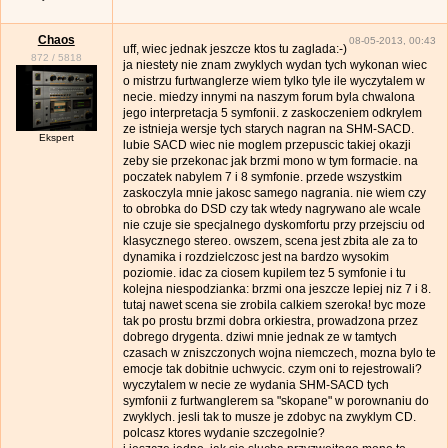
Chaos
08-05-2013, 00:43
uff, wiec jednak jeszcze ktos tu zaglada:-)
872
/
5818
ja niestety nie znam zwyklych wydan tych wykonan wiec
o mistrzu furtwanglerze wiem tylko tyle ile wyczytalem w
necie. miedzy innymi na naszym forum byla chwalona
jego interpretacja 5 symfonii. z zaskoczeniem odkrylem
ze istnieja wersje tych starych nagran na SHM-SACD.
Ekspert
lubie SACD wiec nie moglem przepuscic takiej okazji
zeby sie przekonac jak brzmi mono w tym formacie. na
poczatek nabylem 7 i 8 symfonie. przede wszystkim
zaskoczyla mnie jakosc samego nagrania. nie wiem czy
to obrobka do DSD czy tak wtedy nagrywano ale wcale
nie czuje sie specjalnego dyskomfortu przy przejsciu od
klasycznego stereo. owszem, scena jest zbita ale za to
dynamika i rozdzielczosc jest na bardzo wysokim
poziomie. idac za ciosem kupilem tez 5 symfonie i tu
kolejna niespodzianka: brzmi ona jeszcze lepiej niz 7 i 8.
tutaj nawet scena sie zrobila calkiem szeroka! byc moze
tak po prostu brzmi dobra orkiestra, prowadzona przez
dobrego drygenta. dziwi mnie jednak ze w tamtych
czasach w zniszczonych wojna niemczech, mozna bylo te
emocje tak dobitnie uchwycic. czym oni to rejestrowali?
wyczytalem w necie ze wydania SHM-SACD tych
symfonii z furtwanglerem sa "skopane" w porownaniu do
zwyklych. jesli tak to musze je zdobyc na zwyklym CD.
polcasz ktores wydanie szczegolnie?