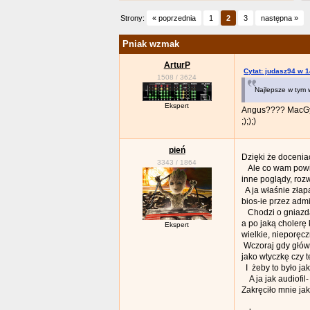
Strony:
« poprzednia
1
2
3
następna »
Pniak wzmak
ArturP
Cytat: judasz94 w 1
1508
/
3624
Najlepsze w tym 
Ekspert
Angus???? MacG
;););)
pień
Dzięki że docenia
3343
/
1864
Ale co wam powie
inne poglądy, rozw
A ja właśnie złap
bios-ie przez ad
Chodzi o gniazda
a po jaką cholerę
Ekspert
wielkie, nieporę
Wczoraj gdy główk
jako wtyczkę czy 
I żeby to było ja
A ja jak audiofi
Zakręciło mnie jak