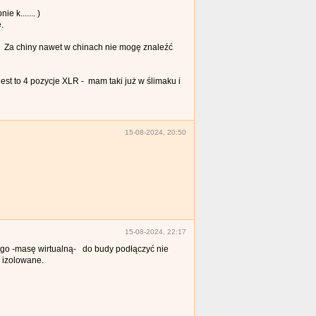
 k....... )
.
. Za chiny nawet w chinach nie mogę znaleźć
est to 4 pozycje XLR - mam taki już w ślimaku i
15-08-2024, 20:50
15-08-2024, 22:17
ego -masę wirtualną- do budy podłączyć nie
 izolowane.