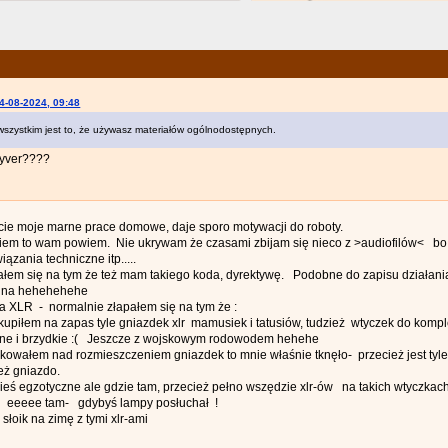
4-08-2024, 09:48
wszystkim jest to, że używasz materiałów ogólnodostępnych.
yver????
cie moje marne prace domowe, daje sporo motywacji do roboty.
m to wam powiem. Nie ukrywam że czasami zbijam się nieco z >audiofilów< bo to
iązania techniczne itp.....
ałem się na tym że też mam takiego koda, dyrektywę. Podobne do zapisu działani
mina hehehehehe
 XLR - normalnie złapałem się na tym że :
 kupiłem na zapas tyle gniazdek xlr mamusiek i tatusiów, tudzież wtyczek do komp
czne i brzydkie :( Jeszcze z wojskowym rodowodem hehehe
owałem nad rozmieszczeniem gniazdek to mnie właśnie tknęło- przecież jest tyle
też gniazdo.
kieś egzotyczne ale gdzie tam, przecież pełno wszędzie xlr-ów na takich wtyczkach
l- eeeee tam- gdybyś lampy posłuchał !
 słoik na zimę z tymi xlr-ami