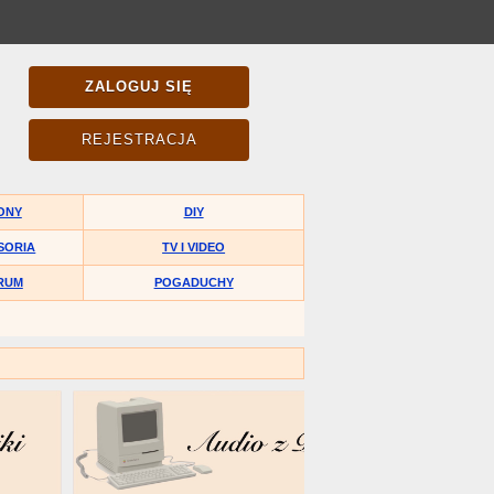
ZALOGUJ SIĘ
REJESTRACJA
ONY
DIY
SORIA
TV I VIDEO
RUM
POGADUCHY