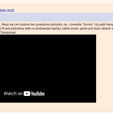
-2024, 20:50
k. Masy się nie rozpina bez poważnej potrzeby, np. z powodu "brumu" czy pętli masy
XLR jest potrzebny tylko w środowisku bardzo zakłóconym, gdzie jest dużo silnych
 Tomaszowi