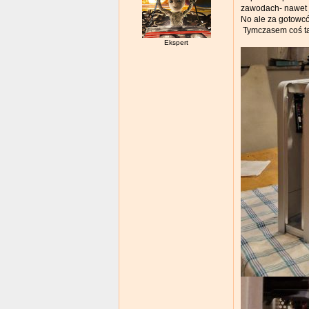
zawodach- nawet j
No ale za gotowcó
Tymczasem coś ta
Ekspert