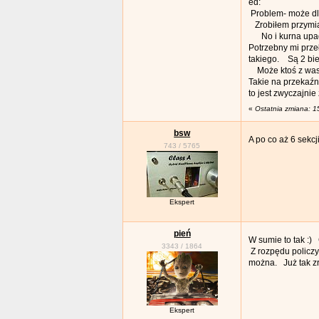
ed:
Problem- może dlat
Zrobiłem przymiar
No i kurna upad
Potrzebny mi prze
takiego. Są 2 bie
Może ktoś z was 
Takie na przekaźn
to jest zwyczajni
«
Ostatnia zmiana: 1
bsw
A po co aż 6 sekcj
743
/
5765
Ekspert
pień
W sumie to tak :)
3343
/
1864
Z rozpędu policzy
można. Już tak zr
Ekspert