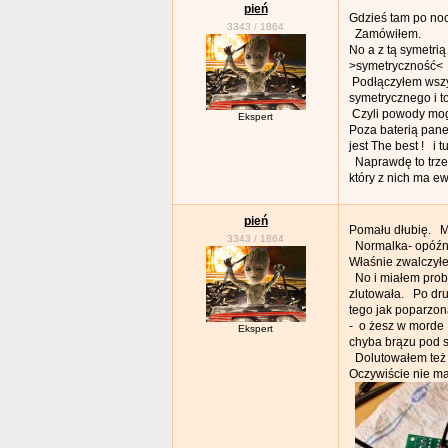
pień
Gdzieś tam po noc
3343
/
1864
Zamówiłem.
No a z tą symetri
>symetryczność< g
Podłączyłem wszy
symetrycznego i t
Czyli powody mog
Ekspert
Poza baterią pane
jest The best ! i 
Naprawdę to trzeb
który z nich ma e
pień
Pomału dłubię. Mi
3343
/
1864
Normalka- opóźni
Właśnie zwalczyłe
No i miałem probl
zlutowała. Po dru
tego jak poparzon
- o żesz w morde .
Ekspert
chyba brązu pod s
Dolutowałem też j
Oczywiście nie ma