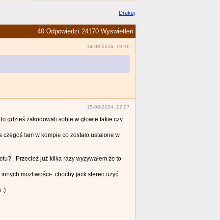
Drukuj
40 Odpowiedzi
24170 Wyświetleń
14-08-2024, 19:16
15-08-2024, 17:07
 gdzieś zakodowali sobie w głowie takie czy
a czegoś tam w kompie co zostało ustalone w
letu? Przecież już kilka razy wyzywałem że to
 innych możliwości- choćby jack stereo użyć
 :)