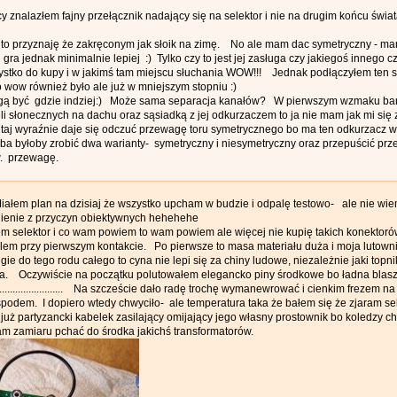
y znalazłem fajny przełącznik nadający się na selektor i nie na drugim końcu świat
ą to przyznaję że zakręconym jak słoik na zimę. No ale mam dac symetryczny - m
ra jednak minimalnie lepiej :) Tylko czy to jest jej zasługa czy jakiegoś innego 
stko do kupy i w jakimś tam miejscu słuchania WOW!!! Jednak podłączyłem ten s
o wow również było ale już w mniejszym stopniu :)
ą być gdzie indziej:) Może sama separacja kanałów? W pierwszym wzmaku bardz
li słonecznych na dachu oraz sąsiadką z jej odkurzaczem to ja nie mam jak mi się 
tutaj wyraźnie daje się odczuć przewagę toru symetrycznego bo ma ten odkurzacz w d
a byłoby zrobić dwa warianty- symetryczny i niesymetryczny oraz przepuścić pr
w. przewagę.
ałem plan na dzisiaj że wszystko upcham w budzie i odpalę testowo- ale nie wie
enie z przyczyn obiektywnych hehehehe
m selektor i co wam powiem to wam powiem ale więcej nie kupię takich konektoró
em przy pierwszym kontakcie. Po pierwsze to masa materiału duża i moja lutowni
gie do tego rodu całego to cyna nie lepi się za chiny ludowe, niezależnie jaki top
a. Oczywiście na początku polutowałem elegancko piny środkowe bo ładna blaszka
....................... Na szczeście dało radę trochę wymanewrować i cienkim frezem
podem. I dopiero wtedy chwyciło- ale temperatura taka że bałem się że zjaram sel
uż partyzancki kabelek zasilający omijający jego własny prostownik bo koledzy chi
m zamiaru pchać do środka jakichś transformatorów.