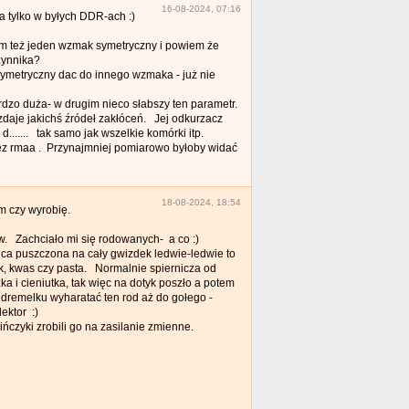
16-08-2024, 07:16
a tylko w byłych DDR-ach :)
am też jeden wzmak symetryczny i powiem że
czynnika?
ymetryczny dac do innego wzmaka - już nie
o duża- w drugim nieco słabszy ten parametr.
zdaje jakichś źródeł zakłóceń. Jej odkurzacz
....... tak samo jak wszelkie komórki itp.
zez rmaa . Przynajmniej pomiarowo byłoby widać
18-08-2024, 18:54
m czy wyrobię.
w. Zachciało mi się rodowanych- a co :)
ca puszczona na cały gwizdek ledwie-ledwie to
nik, kwas czy pasta. Normalnie spiernicza od
 i cieniutka, tak więc na dotyk poszło a potem
 na dremelku wyharatać ten rod aż do gołego -
ektor :)
ńczyki zrobili go na zasilanie zmienne.