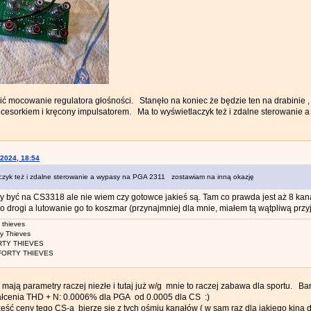
ić mocowanie regulatora głośności. Stanęło na koniec że będzie ten na drabinie 
procesorkiem i kręcony impulsatorem. Ma to wyświetlaczyk też i zdalne sterowani
-2024, 18:54
czyk też i zdalne sterowanie a wypasy na PGA 2311 zostawiam na inną okazję
y być na CS3318 ale nie wiem czy gotowce jakieś są. Tam co prawda jest aż 8 kana
o drogi a lutowanie go to koszmar (przynajmniej dla mnie, miałem tą wątpliwą prz
y thieves
ty Thieves
ORTY THIEVES
 FORTY THIEVES
ają parametry raczej niezłe i tutaj już w/g mnie to raczej zabawa dla sportu. 
tałcenia THD + N: 0.0006% dla PGA od 0.0005 dla CS :)
ść ceny tego CS-a bierze się z tych ośmiu kanałów ( w sam raz dla jakiego kina