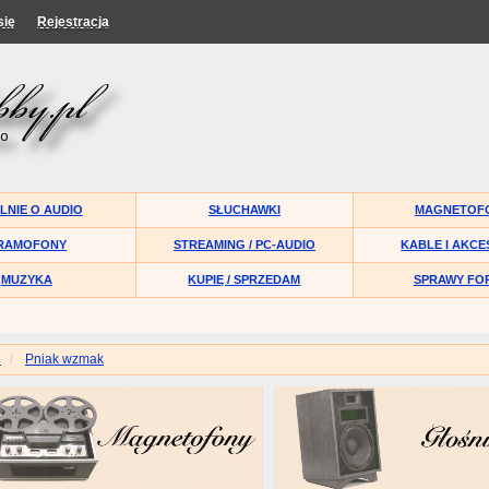
się
Rejestracja
LNIE O AUDIO
SŁUCHAWKI
MAGNETOF
RAMOFONY
STREAMING / PC-AUDIO
KABLE I AKCE
MUZYKA
KUPIĘ / SPRZEDAM
SPRAWY FO
e
Pniak wzmak