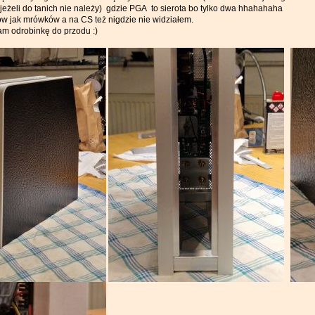
eżeli do tanich nie należy) gdzie PGA to sierota bo tylko dwa hhahahaha
w jak mrówków a na CS też nigdzie nie widziałem.
m odrobinkę do przodu :)