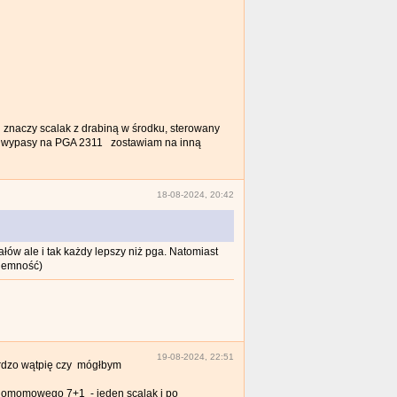
, znaczy scalak z drabiną w środku, sterowany
e a wypasy na PGA 2311 zostawiam na inną
18-08-2024, 20:42
łów ale i tak każdy lepszy niż pga. Natomiast
yjemność)
19-08-2024, 22:51
Bardzo wątpię czy mógłbym
 domomowego 7+1 - jeden scalak i po