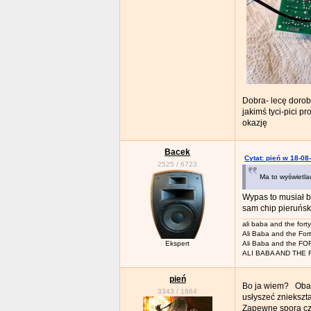
Dobra- lecę dorob
jakimś tyci-pici 
okazję
Bacek
Cytat: pień w 18-08
2525
/
6723
Ma to wyświetla
Wypas to musiał b
sam chip pieruńsk
ali baba and the fort
Ali Baba and the For
Ekspert
Ali Baba and the F
ALI BABA AND THE
pień
Bo ja wiem? Oba m
3343
/
1864
usłyszeć znieksz
Zapewne spora czę