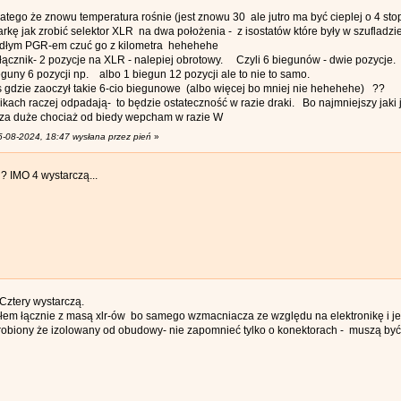
ego że znowu temperatura rośnie (jest znowu 30 ale jutro ma być cieplej o 4 stopnie
kę jak zrobić selektor XLR na dwa położenia - z isostatów które były w szufladzie
łym PGR-em czuć go z kilometra hehehehe
łącznik- 2 pozycje na XLR - nalepiej obrotowy. Czyli 6 biegunów - dwie pozycje
guny 6 pozycji np. albo 1 biegun 12 pozycji ale to nie to samo.
gdzie zaoczył takie 6-cio biegunowe (albo więcej bo mniej nie hehehehe) ??
ikach raczej odpadają- to będzie ostateczność w razie draki. Bo najmniejszy jaki j
e za duże chociaż od biedy wepcham w razie W
5-08-2024, 18:47 wysłana przez pień
»
i? IMO 4 wystarczą...
 Cztery wystarczą.
łem łącznie z masą xlr-ów bo samego wzmacniacza ze względu na elektronikę i j
obiony że izolowany od obudowy- nie zapomnieć tylko o konektorach - muszą być