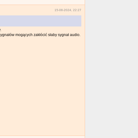
15-08-2024, 22:27
.
 sygnałów mogących zakłócić słaby sygnał audio.