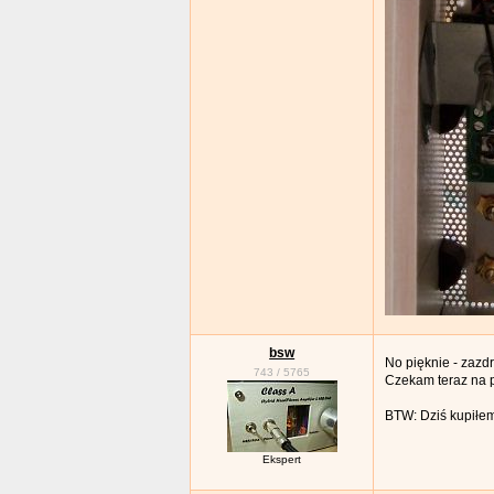
bsw
No pięknie - zazd
743
/
5765
Czekam teraz na p
BTW: Dziś kupiłem
Ekspert