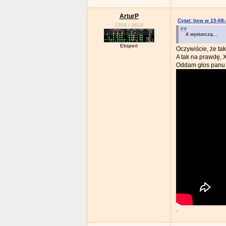
ArturP
Cytat: bsw w 15-08
1508
/
3624
4 wystarczą...
Ekspert
Oczywiście, że ta
A tak na prawdę, 
Oddam głos panu
.