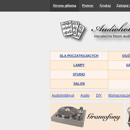
Strona główna
Pomoc
Szukaj
Zaloguj 
DLA POCZĄTKUJĄCYCH
OGÓ
LAMPY
G
STUDIO
SALON
Audiohobby.pl
Audio
DIY
Wzmacniacz