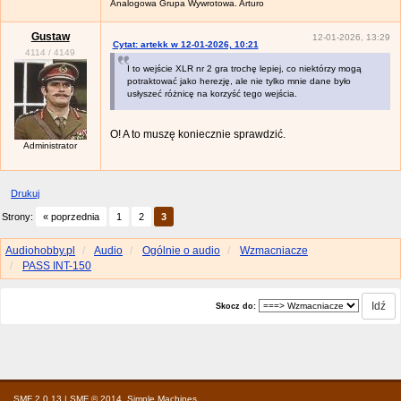
Analogowa Grupa Wywrotowa. Arturo
Gustaw
12-01-2026, 13:29
Cytat: artekk w 12-01-2026, 10:21
4114
/
4149
I to wejście XLR nr 2 gra trochę lepiej, co niektórzy mogą
potraktować jako herezję, ale nie tylko mnie dane było
usłyszeć różnicę na korzyść tego wejścia.
O! A to muszę koniecznie sprawdzić.
Administrator
Drukuj
Strony:
« poprzednia
1
2
3
Audiohobby.pl
Audio
Ogólnie o audio
Wzmacniacze
PASS INT-150
Skocz do:
SMF 2.0.13
|
SMF © 2014
,
Simple Machines