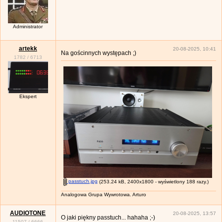
Administrator
artekk
20-08-2025, 10:41
Na gościnnych występach ;)
1782
/
6713
Ekspert
passtuch.jpg
(253.24 kB, 2400x1800 - wyświetlony 188 razy.)
Analogowa Grupa Wywrotowa. Arturo
AUDIOTONE
20-08-2025, 13:57
O jaki piękny passtuch... hahaha ;-)
11507
/
6666