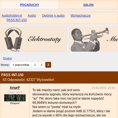
POGADUCHY
SALON
Audiohobby.pl
Audio
Ogólnie o audio
Wzmacniacze
PASS INT-150
Drukuj
Strony:
« poprzednia
1
2
3
PASS INT-150
43 Odpowiedzi
42327 Wyświetleń
ArturP
23-01-2024, 20:34
To tak między nami, jaki jest sens
1508
/
3625
stosowania sygnału, który wymusza na końcówce mocy
"aż" 7W, skoro taka moc nie jest w stanie napędzić
99,9999% kolumn domowych?
Ekspert
Nie wiem co "poeta" miał na myśli.
Jestem w stanie pojąć poziom 0dB (0,775V), który i tak
jest za wysoki o 90% dla tego wzmacniacza, ale nie