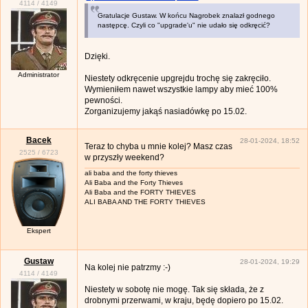
4114
/
4149
Gratulacje Gustaw. W końcu Nagrobek znalazł godnego
następcę. Czyli co "upgrade'u" nie udało się odkręcić?
Dzięki.
Administrator
Niestety odkręcenie upgrejdu trochę się zakręciło.
Wymieniłem nawet wszystkie lampy aby mieć 100%
pewności.
Zorganizujemy jakąś nasiadówkę po 15.02.
Bacek
28-01-2024, 18:52
Teraz to chyba u mnie kolej? Masz czas
2525
/
6723
w przyszły weekend?
ali baba and the forty thieves
Ali Baba and the Forty Thieves
Ali Baba and the FORTY THIEVES
ALI BABA AND THE FORTY THIEVES
Ekspert
Gustaw
28-01-2024, 19:29
Na kolej nie patrzmy :-)
4114
/
4149
Niestety w sobotę nie mogę. Tak się składa, że z
drobnymi przerwami, w kraju, będę dopiero po 15.02.