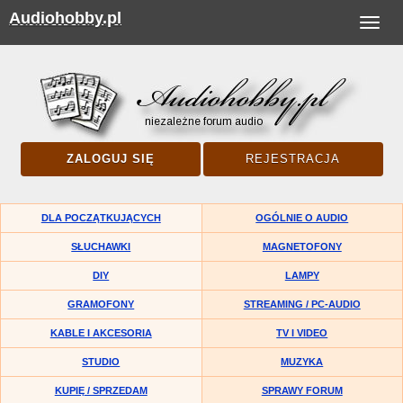
Audiohobby.pl
Toggle
navigat
ZALOGUJ SIĘ
REJESTRACJA
DLA POCZĄTKUJĄCYCH
OGÓLNIE O AUDIO
SŁUCHAWKI
MAGNETOFONY
DIY
LAMPY
GRAMOFONY
STREAMING / PC-AUDIO
KABLE I AKCESORIA
TV I VIDEO
STUDIO
MUZYKA
KUPIĘ / SPRZEDAM
SPRAWY FORUM