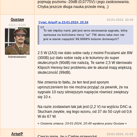
pojmuję poziomu -20dB (0,0775V) i jego zastosowania.
Chyba jeszcze długa nauka przede mną. ;)
Gustaw
23-01-2024, 20:43
Cytat: ArturP w 23-01-2024, 20:34
4114
/
4149
To tak między nami, jaki jest sens stosowania sygnału, który
wymusza na końcówce mocy "aż" 7W, skoro taka moc nie
jest w stanie napędzić 99,9999% kolumn domowych?
2.5 W (2A3) nie dało sobie rady z moimi Focalami ale 8W
Administrator
(300B) już dało sobie radę a te kolumny do super
skutecznych (90dB) nie należą. Te same 2,5 W sterowało
Klipsch Heresy bez problemu ale te akurat mają większą
skuteczność (99dB).
Nie zmienia to faktu, że ten test jest sporym
uproszczeniem bo nie można przyjąć za pewnik, że na
sygnale 10 razy silniejszym napięcie również zwiększy
się 10 x.
Na razie zostawiam tak jak jest (2,2 V) na wyjściu DAC-a.
Słucham zwykle, wg tego wzoru, od 37 do 50 czyli od 0,6
W do 67 W.
«
Ostatnia zmiana: 23-01-2024, 20:49 wysłana przez Gustaw
»
ArturP
23-01-2024, 21:03
Cieszy mnie, że u Ciebie przeważył