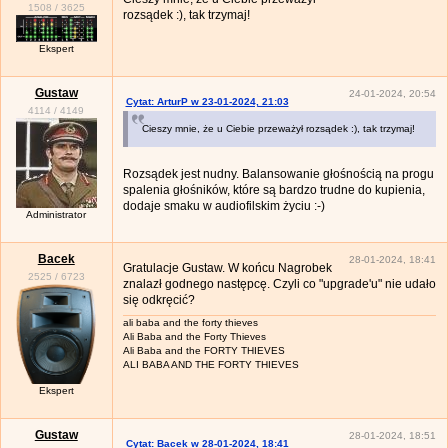
1508
/
3625
rozsądek :), tak trzymaj!
Ekspert
Gustaw
24-01-2024, 20:54
Cytat: ArturP w 23-01-2024, 21:03
4114
/
4149
Cieszy mnie, że u Ciebie przeważył rozsądek :), tak trzymaj!
Rozsądek jest nudny. Balansowanie głośnością na progu
spalenia głośników, które są bardzo trudne do kupienia,
dodaje smaku w audiofilskim życiu :-)
Administrator
Bacek
28-01-2024, 18:41
Gratulacje Gustaw. W końcu Nagrobek
2525
/
6723
znalazł godnego następcę. Czyli co "upgrade'u" nie udało
się odkręcić?
ali baba and the forty thieves
Ali Baba and the Forty Thieves
Ali Baba and the FORTY THIEVES
ALI BABA AND THE FORTY THIEVES
Ekspert
Gustaw
28-01-2024, 18:51
Cytat: Bacek w 28-01-2024, 18:41