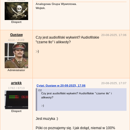
Analogowa Grupa Wywrotowa.
Wojtek.
Ekspert
Gustaw
20-08-2025, 17:06
Czy jest audiofilski wykwint? Audiofilskie
4114
/
4149
"czarne tło" i alikwoty?
:-)
Administrator
artekk
20-08-2025, 17:07
Cytat: Gustaw w 20-08-2025, 17:06
1782
/
6713
Czy jest audiofilski wykwint? Audiofilskie "czarne tło" i
alikwoty?
:-)
Ekspert
Jest muzyka :)
Póki co poznajemy się. I jak dotąd, niemal w 100%