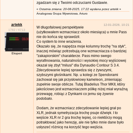
zgadzam się z Twoimi odczuciami Gustawie.
«
Ostatnia zmiana: 20-08-2025, 17:22 wysłana przez artekk
»
Analogowa Grupa Wywrotowa. Arturo
artekk
12-01-2026, 10:21
W długofalowej perspektywie
1782
/
6713
(użytkowałem wzmacniacz około miesiąca) u mnie Pass
nie do końca się sprawdził.
Co system to inne wrażenia.
Okazało się, że napędza moje kolumny trochę "na styk",
inaczej mówiąc potrzebują one wzmacniacza o bardziej
Ekspert
"zakapiorskim" charakterze. Pass mimo swego
wyrafinowania, naturalności i wysokiej mocy wyjściowej
okazał się zbyt "milusi" dla Dynaudio Contour S 3.4.
Zdecydowanie lepiej sprawdza się z żywszymi,
szybszymi głośnikami. Np. u kolegi ze Spendorami
zachował się jak przysłowiowy kameleon, zmieniając
zupełnie swoje oblicze. Tutaj Bladelius Thor MKII, który
jakościowo jest wzmacniaczem półkę niżej miał wyraźną
przewagę, robiąc z Dynkami co jemu się żywnie
podobało.
Dodam, że wzmacniacz zdecydowanie lepiej grał po
XLR, jednak symetryzacja trochę psuje dźwięk. I to
wejście XLR nr 2 gra trochę lepiej, co niektórzy mogą
potraktować jako herezję, ale nie tylko mnie dane było
usłyszeć różnicę na korzyść tego wejścia.