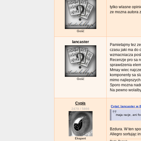
tylko wlasne opini
ze mozna autora z
Gość
lancaster
Pamietajmy tez z
czasu jaki ma do 
wzmacniacza poslu
Recenzje pro sa r
sprawdzenia eleme
Mmay wiec najczesc
komponenty sa sla
Gość
mimo najlepszych 
Sporo mozna nadro
Na pewno wolalby
Cypis
Cytat: lancaster w 
2479
/
5866
maja racje, ani f
Bzdura. W ten spo
Allegro sortując i
Ekspert