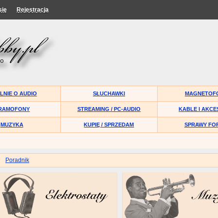
się
Rejestracja
LNIE O AUDIO
SŁUCHAWKI
MAGNETOF
RAMOFONY
STREAMING / PC-AUDIO
KABLE I AKCE
MUZYKA
KUPIĘ / SPRZEDAM
SPRAWY FO
Poradnik