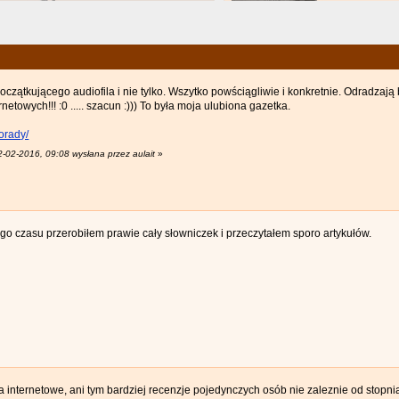
początkującego audiofila i nie tylko. Wszytko powściągliwie i konkretnie. Odradzaj
netowych!!! :0 ..... szacun :))) To była moja ulubiona gazetka.
porady/
2-02-2016, 09:08 wysłana przez aulait
»
go czasu przerobiłem prawie cały słowniczek i przeczytałem sporo artykułów.
ora internetowe, ani tym bardziej recenzje pojedynczych osób nie zaleznie od stopn