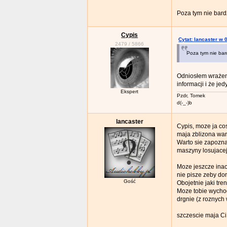
Poza tym nie bard
Cypis
Cytat: lancaster w 
2479
/
5866
Poza tym nie bar
Odniosłem wrażeni
informacji i że j
Ekspert
Pzdr, Tomek
d(-_-)b
lancaster
Cypis, moze ja co
maja zblizona war
Warto sie zapozna
maszyny losujacej 
Moze jeszcze inac
nie pisze zeby do
Gość
Obojetnie jaki tr
Moze tobie wychod
drgnie (z roznych
szczescie maja Ci