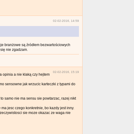
02-02-2016, 14:59
kacje branżowe są źródłem bezwartościowych
 się nie zgadzam.
02-02-2016, 15:19
a opinia a nie klaką czy hejtem
mo sensowne jak wrzucic karteczki z typami do
to samo nie ma sensu sie powtarzac, razej nikt
 ma jesc czego konkretnie, bo kazdy jest inny.
rzeczywistosci sie moze okazac ze waga nie