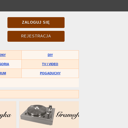
ZALOGUJ SIĘ
REJESTRACJA
ONY
DIY
SORIA
TV I VIDEO
RUM
POGADUCHY