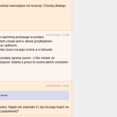
bardziej mairodajne od recenzji. Chocby dlatego
02-02-2016, 12:38
em ogromną przewage w postaci
 tym czasie jest w stanie przykladowo
jac optimum.
iej czasu na jego ocene a o luksusie
e zostala zgrana razem :-) Nie mowie ze
wypasc slabiej a przez to ocena takich urzadzen
02-02-2016, 13:04
czenia.
zasu. Nigdy nie zdarzało Ci się niczego kupić na
ej popularnej?