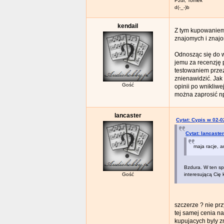
Pzdr, Tomek
d(-_-)b
kendail
Z tym kupowaniem 
znajomych i znaj
Odnosząc się do w
jemu za recenzję 
testowaniem przez
znienawidzić. Jak 
Gość
opinii po wnikliw
można zaprosić n
lancaster
Cytat: Cypis w 02-0
Cytat: lancaste
maja racje, a
Bzdura. W ten spo
Gość
interesującą Cię 
szczerze ? nie pr
tej samej cenia na
kupujacych byly z