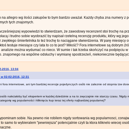
na allegro wg ilości zakupów to bym bardzo uważał. Każdy chyba zna numery z p
omych tych znajomych.
cześniejszej wypowiedzi to stwierdzam, że zawodowy recenzent stoi trochę na prz
płacą i trudno sobie wyobrazić by napisał rzetelną recenzję produktu, który wg je
 zwykłego śmiertelnika to też trochę to naciągane stwierdzenia. W parę miesięc
ktoś testuje miesiące czy lata to co to jest? Miłość? Fora internetowe są dobrym ź
ej analizie można wydumać co nieco. W sumie i tak trzeba skończyć na podpięciu w
p. znajomego na wspólne odsłuchy i wymianę spostrzeżeń, niekoniecznie będącyc
2-2016, 13:04
r w 02-02-2016, 12:31
ni fora internetowe, ani tym bardziej recenzje pojedynczych osób nie zaleznie od stopnia tzw dos
sób należałoby być ekspertem w każdej dziedzinie a na to zwyczajnie nie starczy czasu. Nigdy nie
kategorię wg popularności i kliknięciu kup teraz tej oferty najbardziej popularnej?
zypominam sobie. Na pewno nie robilem nigdy sortowania wg popularnosci, conajw
 to samo to wybieralem "pewniejsza" potencjalnie czyli ta ktora kliknelo wiecej osob. 
naczne.