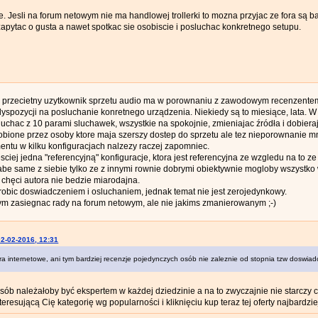
e. Jesli na forum netowym nie ma handlowej trollerki to mozna przyjac ze fora są 
apytac o gusta a nawet spotkac sie osobiscie i posluchac konkretnego setupu.
e przecietny uzytkownik sprzetu audio ma w porownaniu z zawodowym recenzent
dyspozycji na posluchanie konretnego urządzenia. Niekiedy są to miesiące, lata. W
chac z 10 parami sluchawek, wszystkie na spokojnie, zmieniajac źródła i dobiera
obione przez osoby ktore maja szerszy dostep do sprzetu ale tez nieporownanie mn
ntu w kilku konfiguracjach nalzezy raczej zapomniec.
iej jedna "referencyjną" konfiguracje, ktora jest referencyjna ze wzgledu na to z
be same z siebie tylko ze z innymi rownie dobrymi obiektywnie mogloby wszystko 
chęci autora nie bedzie miarodajna.
bic doswiadczeniem i osluchaniem, jednak temat nie jest zerojedynkowy.
m zasiegnac rady na forum netowym, ale nie jakims zmanierowanym ;-)
02-02-2016, 12:31
ora internetowe, ani tym bardziej recenzje pojedynczych osób nie zaleznie od stopnia tzw doswiad
sób należałoby być ekspertem w każdej dziedzinie a na to zwyczajnie nie starczy c
nteresującą Cię kategorię wg popularności i kliknięciu kup teraz tej oferty najbardzi