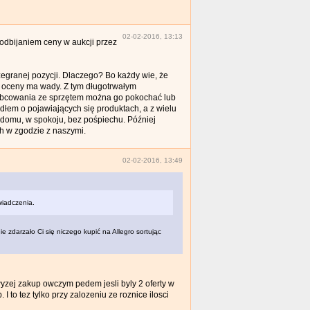
02-02-2016, 13:13
odbijaniem ceny w aukcji przez
egranej pozycji. Dlaczego? Bo każdy wie, że
go oceny ma wady. Z tym długotrwałym
y obcowania ze sprzętem można go pokochać lub
ródłem o pojawiających się produktach, a z wielu
 domu, w spokoju, bez pośpiechu. Później
h w zgodzie z naszymi.
02-02-2016, 13:49
wiadczenia.
 zdarzało Ci się niczego kupić na Allegro sortując
yzej zakup owczym pedem jesli byly 2 oferty w
I to tez tylko przy zalozeniu ze roznice ilosci