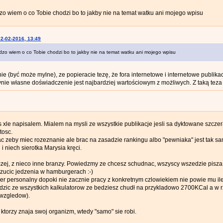
zo wiem o co Tobie chodzi bo to jakby nie na temat watku ani mojego wpisu
02-02-2016, 13:49
dzo wiem o co Tobie chodzi bo to jakby nie na temat watku ani mojego wpisu
e (być może mylne), ze popieracie tezę, że fora internetowe i internetowe publi
edynie własne doświadczenie jest najbardziej wartościowym z możliwych. Z taką teza
s xle napisalem. Mialem na mysli ze wszystkie publikacje jesli sa dyktowane szczer
tosc.
c zeby miec rozeznanie ale brac na zasadzie rankingu albo "pewniaka" jest tak sa
i niech sierotka Marysia kręci.
zej, z nieco inne branzy. Powiedzmy ze chcesz schudnac, wszyscy wszedzie pisza 
rzucic jedzenia w hamburgerach :-)
ener personalny dopoki nie zacznie pracy z konkretnym czlowiekiem nie powie mu ile
zic ze wszystkich kalkulatorow ze bedziesz chudł na przykladowo 2700KCal a w 
 wzgledow).
 ktorzy znaja swoj organizm, wtedy "samo" sie robi.