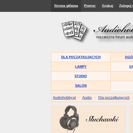
Strona główna
Pomoc
Szukaj
Zaloguj 
DLA POCZĄTKUJĄCYCH
OGÓ
LAMPY
G
STUDIO
SALON
Audiohobby.pl
Audio
Dla początkujących