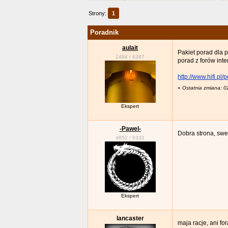
Strony:
1
Poradnik
aulait
Pakiet porad dla 
1484
/
6387
porad z forów inter
http://www.hifi.pl/
«
Ostatnia zmiana: 0
Ekspert
-Pawel-
Dobra strona, swe
4852
/
6332
Ekspert
lancaster
maja racje, ani f