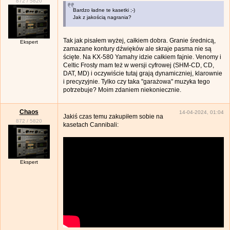
872
/
5820
Bardzo ładne te kasetki ;-)
Jak z jakością nagrania?
Tak jak pisałem wyżej, całkiem dobra. Granie średnicą,
Ekspert
zamazane kontury dźwięków ale skraje pasma nie są
ścięte. Na KX-580 Yamahy idzie całkiem fajnie. Venomy i
Celtic Frosty mam też w wersji cyfrowej (SHM-CD, CD,
DAT, MD) i oczywiście tutaj grają dynamiczniej, klarownie
i precyzyjnie. Tylko czy taka "garażowa" muzyka tego
potrzebuje? Moim zdaniem niekoniecznie.
Chaos
14-04-2024, 01:04
Jakiś czas temu zakupiłem sobie na
872
/
5820
kasetach Cannibali:
Ekspert