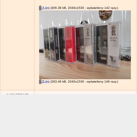
A.jpg
(306.38 kB, 2040x1530 - wyświetlony 142 razy.)
B.jpg
(293.46 kB, 2040x1530 - wyświetlony 146 razy.)
AUDIOTONE
12-01-2026, 09:01
Jestem ciekaw, gdzie oni to nagrywają.
11507
/
6667
Analogowa Grupa Wywrotowa.
Ekspert
Wojtek.
Drukuj
Strony:
« poprzednia
1
...
11
12
13