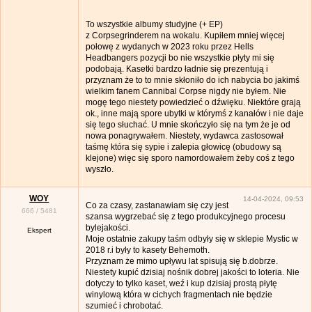
To wszystkie albumy studyjne (+ EP)
z Corpsegrinderem na wokalu. Kupiłem mniej więcej
połowę z wydanych w 2023 roku przez Hells
Headbangers pozycji bo nie wszystkie płyty mi się
podobają. Kasetki bardzo ładnie się prezentują i
przyznam że to to mnie skłoniło do ich nabycia bo jakimś
wielkim fanem Cannibal Corpse nigdy nie byłem. Nie
mogę tego niestety powiedzieć o dźwięku. Niektóre grają
ok., inne mają spore ubytki w którymś z kanałów i nie daje
się tego słuchać. U mnie skończyło się na tym że je od
nowa ponagrywałem. Niestety, wydawca zastosował
taśmę która się sypie i zalepia głowicę (obudowy są
klejone) więc się sporo namordowałem żeby coś z tego
wyszło.
WOY
14-04-2024, 09:53
Co za czasy, zastanawiam się czy jest
666
/
5481
szansa wygrzebać się z tego produkcyjnego procesu
bylejakości.
Ekspert
Moje ostatnie zakupy taśm odbyły się w sklepie Mystic w
2018 r.i były to kasety Behemoth.
Przyznam że mimo upływu lat spisują się b.dobrze.
Niestety kupić dzisiaj nośnik dobrej jakości to loteria. Nie
dotyczy to tylko kaset, weź i kup dzisiaj prostą płytę
winylową która w cichych fragmentach nie będzie
szumieć i chrobotać.