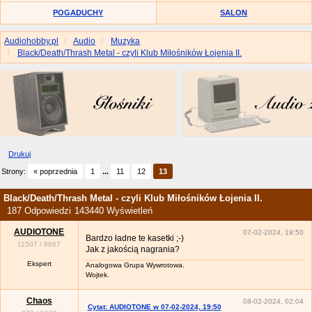
POGADUCHY
SALON
Audiohobby.pl
Audio
Muzyka
Black/Death/Thrash Metal - czyli Klub Miłośników Łojenia II.
Drukuj
Strony:
« poprzednia
1
...
11
12
13
Black/Death/Thrash Metal - czyli Klub Miłośników Łojenia II.
187 Odpowiedzi
143440 Wyświetleń
AUDIOTONE
07-02-2024, 19:50
Bardzo ładne te kasetki ;-)
11507
/
6667
Jak z jakością nagrania?
Ekspert
Analogowa Grupa Wywrotowa.
Wojtek.
Chaos
08-02-2024, 02:04
Cytat: AUDIOTONE w 07-02-2024, 19:50