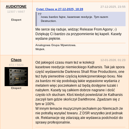
AUDIOTONE
27-12-2025, 23:55
Cytat: Chaos w 27-12-2025, 18:28
11507
/
6667
nowu bardzo fajne, kasetowe reedycje. Tym razem
Ekspert
Destruction.
Me serce się raduje, widząc Release From Agony ;-)
Dziękuję Ci bardzo za przypomnienie tej kapeli. Kasety
wydane pięknie.
Analogowa Grupa Wywrotowa.
Wojtek.
Chaos
12-01-2026, 01:23
Od jakiegoś czasu mam też w kolekcji
872
/
5820
kasetowe reedycje niemieckiego Katharsis. Tak jak spora
część wydawnictw Darkness Shall Rise Productions, one
też były pierwotnie częścią kolekcjonerskiego boxu. Nie
za bardzo mi się podobają takie wypasione wydania z
metalem więc poczekałem aż będą dostępne luzaki i
Ekspert
nabyłem. Kasety są całkiem dobrze nagrane i dość
często ich słucham. Ktoś kiedyś powiedział że Katharsis
zaczęli tam gdzie skończył Darkthrone. Zgadzam się z
tym w 100%.
W innym temacie muzycznym jechałem po Niemcach że
nie potrafią wysyłać towaru. Z DSR wszystko jest jednak
ok. Reklamacje się zdarzają ale wydawca podchodzi do
sprawy profesjonalnie.