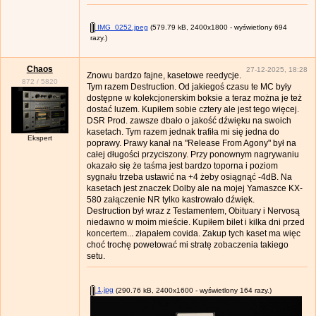
IMG_0252.jpeg
(579.79 kB, 2400x1800 - wyświetlony 694
razy.)
Chaos
27-12-2025, 18:28
Znowu bardzo fajne, kasetowe reedycje.
872
/
5820
Tym razem Destruction. Od jakiegoś czasu te MC były
dostępne w kolekcjonerskim boksie a teraz można je też
dostać luzem. Kupiłem sobie cztery ale jest tego więcej.
DSR Prod. zawsze dbało o jakość dźwięku na swoich
kasetach. Tym razem jednak trafiła mi się jedna do
Ekspert
poprawy. Prawy kanał na "Release From Agony" był na
całej długości przyciszony. Przy ponownym nagrywaniu
okazało się że taśma jest bardzo toporna i poziom
sygnału trzeba ustawić na +4 żeby osiągnąć -4dB. Na
kasetach jest znaczek Dolby ale na mojej Yamaszce KX-
580 załączenie NR tylko kastrowało dźwięk.
Destruction był wraz z Testamentem, Obituary i Nervosą
niedawno w moim mieście. Kupiłem bilet i kilka dni przed
koncertem... złapałem covida. Zakup tych kaset ma więc
choć trochę powetować mi stratę zobaczenia takiego
setu.
1.jpg
(290.76 kB, 2400x1600 - wyświetlony 164 razy.)