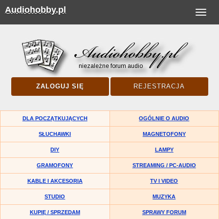
Audiohobby.pl
Toggle
navigat
ZALOGUJ SIĘ
REJESTRACJA
DLA POCZĄTKUJĄCYCH
OGÓLNIE O AUDIO
SŁUCHAWKI
MAGNETOFONY
DIY
LAMPY
GRAMOFONY
STREAMING / PC-AUDIO
KABLE I AKCESORIA
TV I VIDEO
STUDIO
MUZYKA
KUPIĘ / SPRZEDAM
SPRAWY FORUM