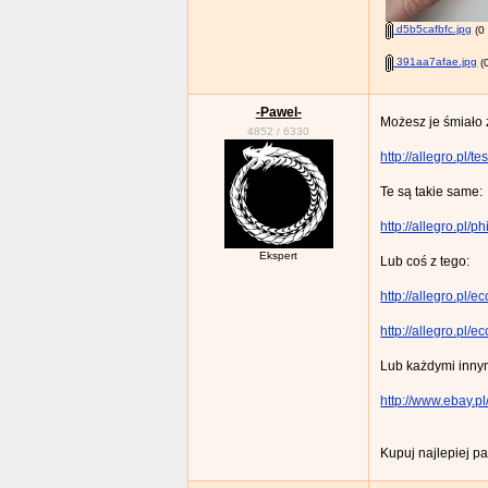
d5b5cafbfc.jpg
(0 
391aa7afae.jpg
(0
-Pawel-
Możesz je śmiało 
4852
/
6330
http://allegro.pl
Te są takie same:
http://allegro.pl
Ekspert
Lub coś z tego:
http://allegro.pl
http://allegro.pl
Lub każdymi innym
http://www.ebay
Kupuj najlepiej p