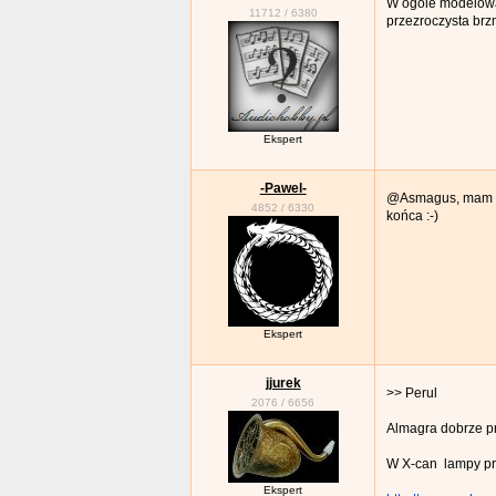
W ogóle modelowa
11712
/
6380
przezroczysta br
Ekspert
-Pawel-
@Asmagus, mam do
4852
/
6330
końca :-)
Ekspert
jjurek
>> Perul
2076
/
6656
Almagra dobrze p
W X-can lampy pra
Ekspert