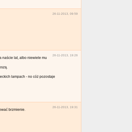
26-11-2013, 09:59
26-11-2013, 19:26
 naście lat, albo niewiele mu
oszą.
ieckich lampach - no cóż pozostaje
26-11-2013, 19:31
lować brzmienie.