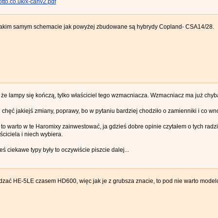
otto.co.uk/x-canv2.pdf
takim samym schemacie jak powyżej zbudowane są hybrydy Copland- CSA14/28.
ę, że lampy się kończą, tylko właściciel tego wzmacniacza. Wzmacniacz ma już chyba
 chęć jakiejś zmiany, poprawy, bo w pytaniu bardziej chodziło o zamienniki i co wn
e to warto w te Haromixy zainwestować, ja gdzieś dobre opinie czytałem o tych radz
ciciela i niech wybiera.
eś ciekawe typy były to oczywiście piszcie dalej...
dzać HE-5LE czasem HD600, więc jak je z grubsza znacie, to pod nie warto mode