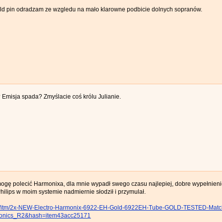
gold pin odradzam ze wzgledu na mało klarowne podbicie dolnych sopranów.
? Emisja spada? Zmyślacie coś królu Julianie.
mogę polecić Harmonixa, dla mnie wypadł swego czasu najlepiej, dobre wypełnienie
hilips w moim systemie nadmiernie słodził i przymulał.
.pl/itm/2x-NEW-Electro-Harmonix-6922-EH-Gold-6922EH-Tube-GOLD-TESTED-Mat
tronics_R2&hash=item43acc25171