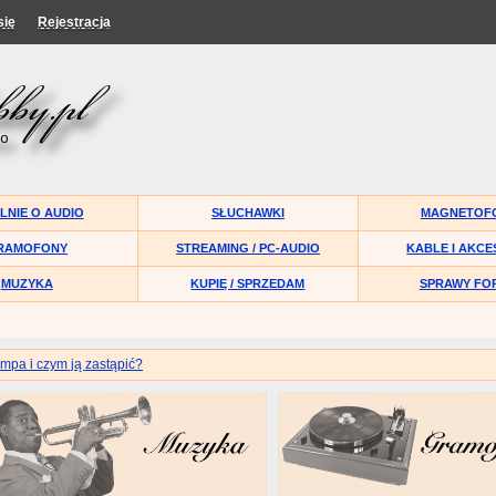
się
Rejestracja
LNIE O AUDIO
SŁUCHAWKI
MAGNETOF
RAMOFONY
STREAMING / PC-AUDIO
KABLE I AKCE
MUZYKA
KUPIĘ / SPRZEDAM
SPRAWY FO
ampa i czym ją zastąpić?