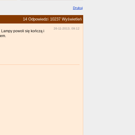
Drukuj
14 Odpowiedzi
10237 Wyświetleń
26-11-2013, 09:12
 Lampy powoli się kończą i
łem.