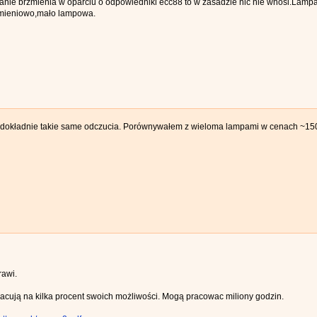
nie brzmienia w oparciu o odpowiedniki ecc88 to w zasadzie nic nie wnosi.Lamp
zmieniowo,mało lampowa.
kładnie takie same odczucia. Porównywałem z wieloma lampami w cenach ~150-
rawi.
cują na kilka procent swoich możliwości. Mogą pracowac miliony godzin.