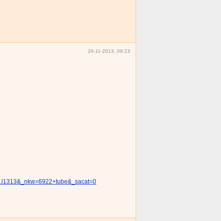
26-11-2013, 09:23
70.l1313&_nkw=6922+tube&_sacat=0