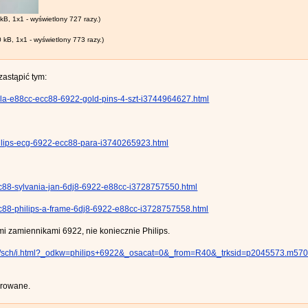
kB, 1x1 - wyświetlony 727 razy.)
 kB, 1x1 - wyświetlony 773 razy.)
zastąpić tym:
/tesla-e88cc-ecc88-6922-gold-pins-4-szt-i3744964627.html
/philips-ecg-6922-ecc88-para-i3740265923.html
/ecc88-sylvania-jan-6dj8-6922-e88cc-i3728757550.html
/ecc88-philips-a-frame-6dj8-6922-e88cc-i3728757558.html
i zamiennikami 6922, nie koniecznie Philips.
.pl/sch/i.html?_odkw=philips+6922&_osacat=0&_from=R40&_trksid=p2045573.m5
arowane.