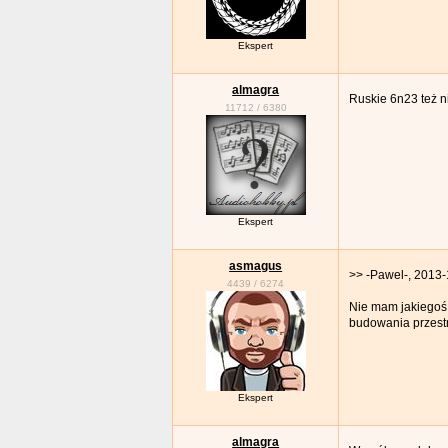
Ekspert
almagra
Ruskie 6n23 też n
11712
/
6380
Ekspert
asmagus
>> -Pawel-, 2013-
4439
/
6274
Nie mam jakiegoś 
budowania przestrz
Ekspert
almagra