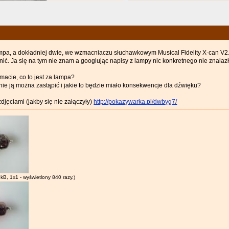
ampa, a dokładniej dwie, we wzmacniaczu słuchawkowym Musical Fidelity X-can V2.
nić. Ja się na tym nie znam a googlując napisy z lampy nic konkretnego nie znalaz
emacie, co to jest za lampa?
ie ją można zastąpić i jakie to będzie miało konsekwencje dla dźwięku?
zdjęciami (jakby się nie załączyły)
http://pokazywarka.pl/dwbyg7/
 kB, 1x1 - wyświetlony 840 razy.)