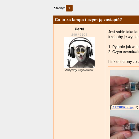
Strony:
1
Co to za lampa i czym ją zastąpić?
Perul
Jest sobie taka l
246
/
5194
trzebaby je wymie
1. Pytanie jak w t
2. Czym ewentualn
Link do strony ze 
Aktywny użytkownik
1173ff09dd.jpg
(0