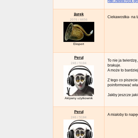
http://www.rock-gr
jjurek
Ciekawostka- na 
2076
/
6656
Ekspert
Perul
To nie ja twierdz
246
/
5194
brakuje.
A może to bardziej
Z tego co piszeci
poinformować właś
Jakby jeszcze jaki
Aktywny użytkownik
Perul
A miałoby to napę
246
/
5194