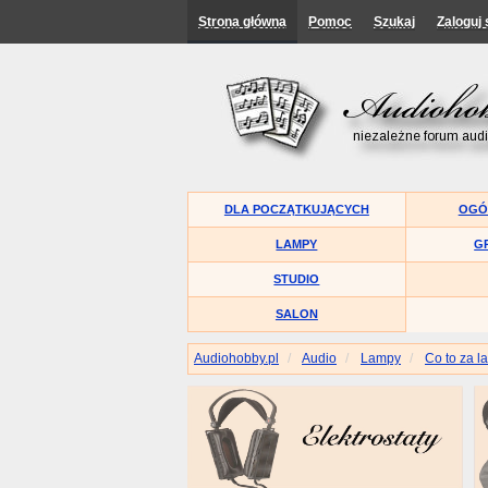
Strona główna
Pomoc
Szukaj
Zaloguj 
DLA POCZĄTKUJĄCYCH
OGÓ
LAMPY
G
STUDIO
SALON
Audiohobby.pl
Audio
Lampy
Co to za l