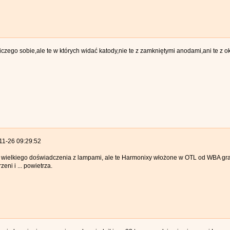
iczego sobie,ale te w których widać katody,nie te z zamkniętymi anodami,ani te z 
11-26 09:29:52
wielkiego doświadczenia z lampami, ale te Harmonixy włożone w OTL od WBA grał
eni i ... powietrza.