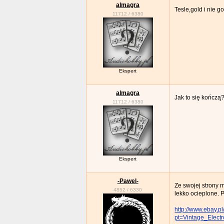
almagra
Tesle,gold i nie 
11712
/
6380
Ekspert
almagra
Jak to się kończą
11712
/
6380
Ekspert
-Pawel-
Ze swojej strony 
4852
/
6330
lekko ocieplone. P
http://www.ebay
pt=Vintage_Elec