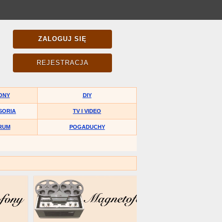
ZALOGUJ SIĘ
REJESTRACJA
ONY
DIY
SORIA
TV I VIDEO
RUM
POGADUCHY