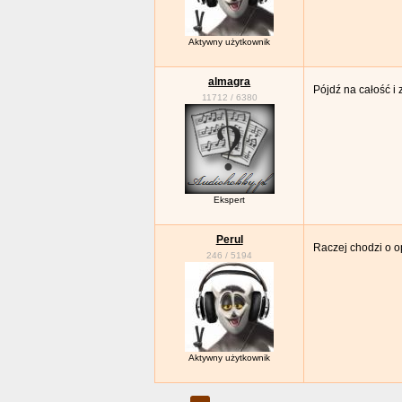
Aktywny użytkownik
almagra
Pójdź na całość i 
11712
/
6380
Ekspert
Perul
Raczej chodzi o o
246
/
5194
Aktywny użytkownik