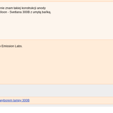
ie znam takiej konstrukcji anody
lloon - Svetlana 300B z umytą bańką.
 Emission Labs.
 wyborem lampy 300B