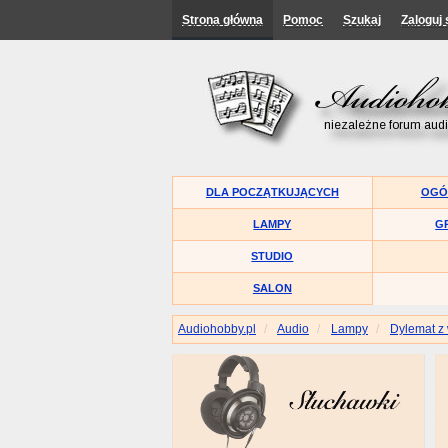
Strona główna
Pomoc
Szukaj
Zaloguj 
DLA POCZĄTKUJĄCYCH
OGÓ
LAMPY
G
STUDIO
SALON
Audiohobby.pl
Audio
Lampy
Dylemat z