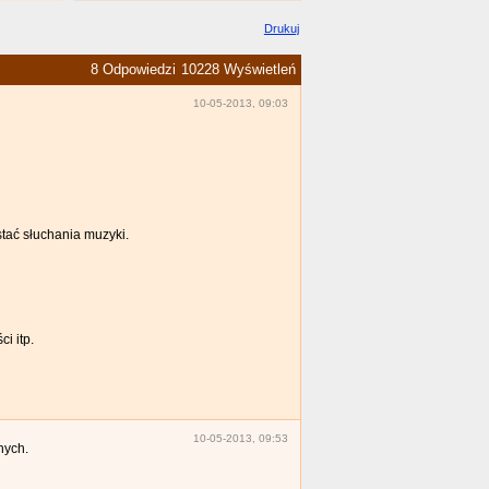
Drukuj
8 Odpowiedzi
10228 Wyświetleń
10-05-2013, 09:03
tać słuchania muzyki.
i itp.
10-05-2013, 09:53
nych.