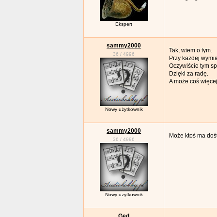
Ekspert
sammy2000
Tak, wiem o tym.
36
/
4996
Przy każdej wymia
Oczywiście tym s
Dzięki za radę.
A może coś więce
Nowy użytkownik
sammy2000
Może ktoś ma dośw
36
/
4996
Nowy użytkownik
Ged