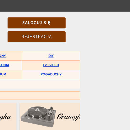
ZALOGUJ SIĘ
REJESTRACJA
ONY
DIY
SORIA
TV I VIDEO
RUM
POGADUCHY