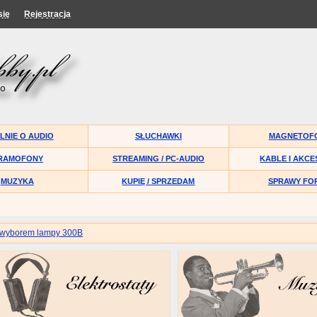
się
Rejestracja
LNIE O AUDIO
SŁUCHAWKI
MAGNETOF
RAMOFONY
STREAMING / PC-AUDIO
KABLE I AKCE
MUZYKA
KUPIĘ / SPRZEDAM
SPRAWY FO
 wyborem lampy 300B