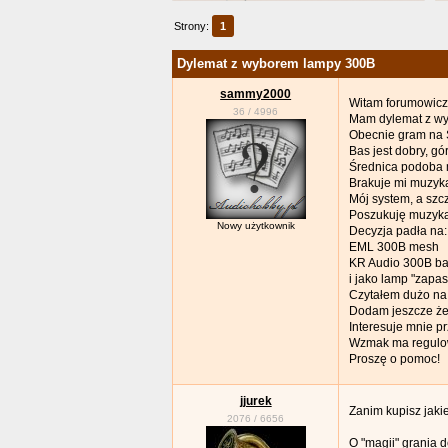
Strony:
1
Dylemat z wyborem lampy 300B
sammy2000
Witam forumowicz
36
/
4996
Mam dylemat z w
Obecnie gram na S
Bas jest dobry, gór
Średnica podoba mi
Brakuje mi muzykal
Mój system, a szcz
Poszukuję muzykal
Nowy użytkownik
Decyzja padła na:
EML 300B mesh
KR Audio 300B ba
i jako lamp "zapa
Czytałem dużo na 
Dodam jeszcze że 
Interesuje mnie p
Wzmak ma regulow
Proszę o pomoc!
jjurek
Zanim kupisz jaki
2076
/
6656
O "magii" grania 