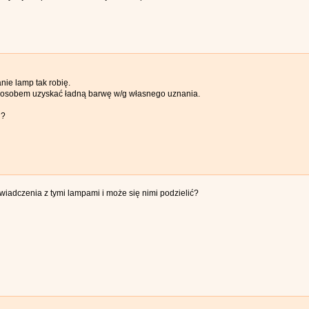
nie lamp tak robię.
posobem uzyskać ładną barwę w/g własnego uznania.
j?
iadczenia z tymi lampami i może się nimi podzielić?