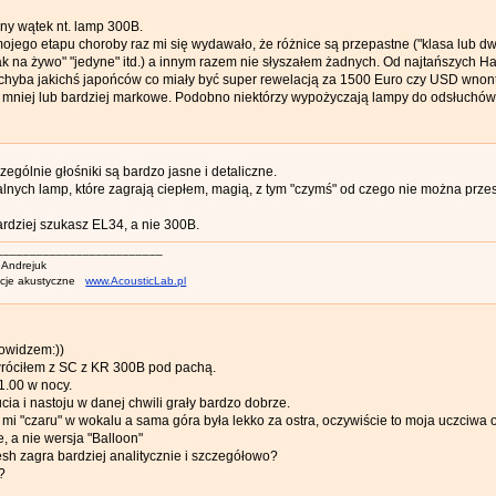
lny wątek nt. lamp 300B.
ojego etapu choroby raz mi się wydawało, że różnice są przepastne ("klasa lub d
k na żywo" "jedyne" itd.) a innym razem nie słyszałem żadnych. Od najtańszych Harm
chyba jakichś japońców co miały być super rewelacją za 1500 Euro czy USD wnont
ś mniej lub bardziej markowe. Podobno niektórzy wypożyczają lampy do odsłuchów (
zególnie głośniki są bardzo jasne i detaliczne.
nych lamp, które zagrają ciepłem, magią, z tym "czymś" od czego nie można przes
rdziej szukasz EL34, a nie 300B.
_________________________
 Andrejuk
acje akustyczne
www.AcousticLab.pl
nowidzem:))
wróciłem z SC z KR 300B pod pachą.
1.00 w nocy.
ia i nastoju w danej chwili grały bardzo dobrze.
mi "czaru" w wokalu a sama góra była lekko za ostra, oczywiście to moja uczciwa o
, a nie wersja "Balloon"
h zagra bardziej analitycznie i szczegółowo?
?