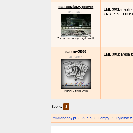
ciasteczkowypotwor
EML 300B mesh - n
312
/
6688
KR Audio 300B ba
Zaawansowany użytkownik
sammy2000
EML 300b Mesh to
36
/
4996
Nowy użytkownik
Strony:
1
Audiohobby.pl
Audio
Lampy
Dylemat z