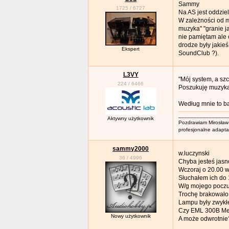
Sammy
1725
/
6727
Na AS jest oddzie
W zależności od m
muzyka" "granie ja
nie pamiętam ale 
drodze były jakie
Ekspert
SoundClub ?).
L3VY
"Mój system, a szc
224
/
6466
Poszukuję muzykal
Według mnie to ba
________________
Aktywny użytkownik
Pozdrawiam Mirosław
profesjonalne adapt
sammy2000
w.luczynski
36
/
4996
Chyba jesteś jas
Wczoraj o 20.00 
Słuchałem ich do 
W/g mojego poczuc
Trochę brakowało 
Lampu były zwykłe
Czy EML 300B Mes
Nowy użytkownik
A może odwrotnie