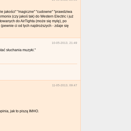
wie jakości" "magiczne" "cudowne" "prawdziwa
onix (czy jakoś tak) do Western Electric i już
owanych do AirTighta (może się mylę), po
pewnie ci od tych najdroższych - zdaje się
10-05-2013, 21:49
tać słuchania muzyki."
11-05-2013, 09:47
pinia, jak to piszą IMHO.