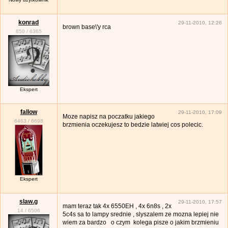
konrad
29-11-2010, 12:26
brown base\'y rca
850
/
6365
Ekspert
fallow
29-11-2010, 17:09
Moze napisz na poczatku jakiego
6463
/
6698
brzmienia oczekujesz to bedzie latwiej cos polecic.
Ekspert
slaw.g
29-11-2010, 17:57
mam teraz tak 4x 6550EH , 4x 6n8s , 2x
14
/
6506
5c4s sa to lampy srednie , slyszalem ze mozna lepiej nie
wiem za bardzo o czym kolega pisze o jakim brzmieniu