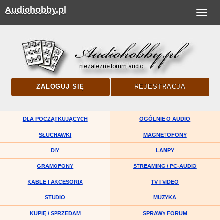
Audiohobby.pl
Toggle
navigat
ZALOGUJ SIĘ
REJESTRACJA
DLA POCZĄTKUJĄCYCH
OGÓLNIE O AUDIO
SŁUCHAWKI
MAGNETOFONY
DIY
LAMPY
GRAMOFONY
STREAMING / PC-AUDIO
KABLE I AKCESORIA
TV I VIDEO
STUDIO
MUZYKA
KUPIĘ / SPRZEDAM
SPRAWY FORUM