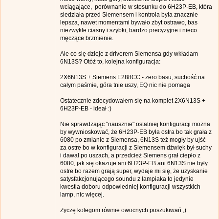
wciągające, porównanie w stosunku do 6H23P-EB, która
siedziała przed Siemensem i kontrola była znacznie
lepsza, nawet momentami bywało zbyt ostrawo, bas
niezwykle ciasny i szybki, bardzo precyzyjne i nieco
męczące brzmienie.
Ale co się dzieje z driverem Siemensa gdy wkładam
6N13S? Otóż to, kolejna konfiguracja:
2X6N13S + Siemens E288CC - zero basu, suchość na
całym paśmie, góra tnie uszy, EQ nic nie pomaga
Ostatecznie zdecydowałem się na komplet 2X6N13S +
6H23P-EB - ideał :)
Nie sprawdzając "nausznie" ostatniej konfiguracji można
by wywnioskować, że 6H23P-EB była ostra bo tak grała z
6080 po zmianie z Siemensa, 6N13S też mogły by ujść
za ostre bo w konfiguracji z Siemensem dźwięk był suchy
i dawał po uszach, a przedcież Siemens grał ciepło z
6080, jak się okazuje ani 6H23P-EB ani 6N13S nie były
ostre bo razem grają super, wydaje mi się, że uzyskanie
satysfakcjonującego soundu z lampiaka to jedynie
kwestia doboru odpowiedniej konfiguracji wszystkich
lamp, nic więcej.
Życzę kolegom równie owocnych poszukiwań ;)