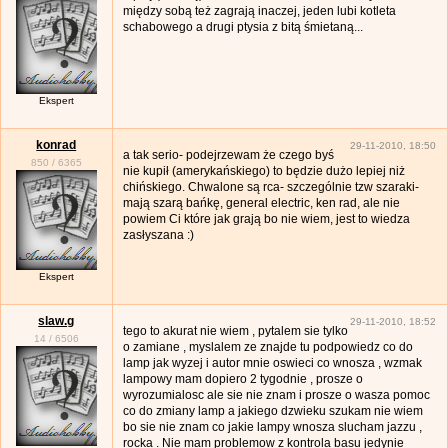
między sobą też zagrają inaczej, jeden lubi kotleta
schabowego a drugi ptysia z bitą śmietaną...
Ekspert
konrad
29-11-2010, 18:50
a tak serio- podejrzewam że czego byś
850
/
6365
nie kupił (amerykańskiego) to będzie dużo lepiej niż
chińskiego. Chwalone są rca- szczególnie tzw szaraki-
mają szarą bańkę, general electric, ken rad, ale nie
powiem Ci które jak grają bo nie wiem, jest to wiedza
zasłyszana :)
Ekspert
slaw.g
29-11-2010, 18:52
tego to akurat nie wiem , pytalem sie tylko
14
/
6506
o zamiane , myslalem ze znajde tu podpowiedz co do
lamp jak wyzej i autor mnie oswieci co wnosza , wzmak
lampowy mam dopiero 2 tygodnie , prosze o
wyrozumialosc ale sie nie znam i prosze o wasza pomoc
co do zmiany lamp a jakiego dzwieku szukam nie wiem
bo sie nie znam co jakie lampy wnosza slucham jazzu ,
rocka . Nie mam problemow z kontrola basu jedynie