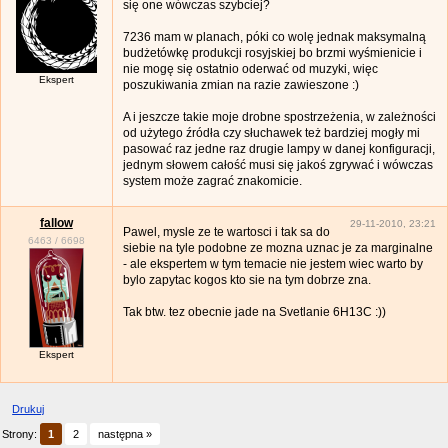
się one wówczas szybciej?
7236 mam w planach, póki co wolę jednak maksymalną
budżetówkę produkcji rosyjskiej bo brzmi wyśmienicie i
nie mogę się ostatnio oderwać od muzyki, więc
Ekspert
poszukiwania zmian na razie zawieszone :)
A i jeszcze takie moje drobne spostrzeżenia, w zależności
od użytego źródła czy słuchawek też bardziej mogły mi
pasować raz jedne raz drugie lampy w danej konfiguracji,
jednym słowem całość musi się jakoś zgrywać i wówczas
system może zagrać znakomicie.
fallow
29-11-2010, 23:21
Pawel, mysle ze te wartosci i tak sa do
6463
/
6698
siebie na tyle podobne ze mozna uznac je za marginalne
- ale ekspertem w tym temacie nie jestem wiec warto by
bylo zapytac kogos kto sie na tym dobrze zna.
Tak btw. tez obecnie jade na Svetlanie 6H13C :))
Ekspert
Drukuj
Strony:
1
2
następna »