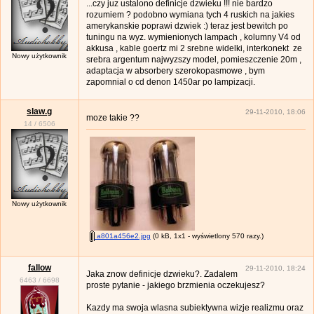
...czy juz ustalono definicje dzwieku !!! nie bardzo
rozumiem ? podobno wymiana tych 4 ruskich na jakies
amerykanskie poprawi dzwiek :) teraz jest bewitch po
tuningu na wyz. wymienionych lampach , kolumny V4 od
akkusa , kable goertz mi 2 srebne widelki, interkonekt ze
Nowy użytkownik
srebra argentum najwyzszy model, pomieszczenie 20m ,
adaptacja w absorbery szerokopasmowe , bym
zapomnial o cd denon 1450ar po lampizacji.
slaw.g
29-11-2010, 18:06
moze takie ??
14
/
6506
Nowy użytkownik
a801a456e2.jpg
(0 kB, 1x1 - wyświetlony 570 razy.)
fallow
29-11-2010, 18:24
Jaka znow definicje dzwieku?. Zadalem
6463
/
6698
proste pytanie - jakiego brzmienia oczekujesz?
Kazdy ma swoja wlasna subiektywna wizje realizmu oraz