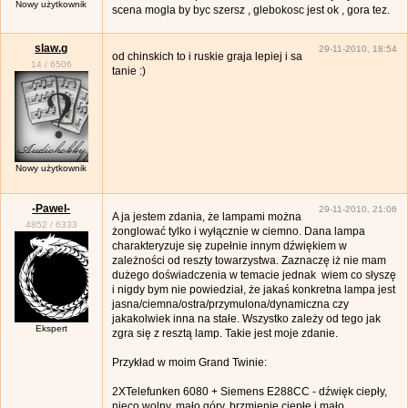
Nowy użytkownik
scena mogla by byc szersz , glebokosc jest ok , gora tez.
slaw.g
29-11-2010, 18:54
od chinskich to i ruskie graja lepiej i sa
14
/
6506
tanie :)
Nowy użytkownik
-Pawel-
29-11-2010, 21:06
A ja jestem zdania, że lampami można
4852
/
6333
żonglować tylko i wyłącznie w ciemno. Dana lampa
charakteryzuje się zupełnie innym dźwiękiem w
zależności od reszty towarzystwa. Zaznaczę iż nie mam
dużego doświadczenia w temacie jednak wiem co słyszę
i nigdy bym nie powiedział, że jakaś konkretna lampa jest
jasna/ciemna/ostra/przymulona/dynamiczna czy
jakakolwiek inna na stałe. Wszystko zależy od tego jak
Ekspert
zgra się z resztą lamp. Takie jest moje zdanie.
Przykład w moim Grand Twinie:
2XTelefunken 6080 + Siemens E288CC - dźwięk ciepły,
nieco wolny, mało góry, brzmienie ciepłe i mało