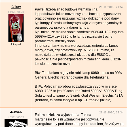
fallow
29-11-2010, 21:52
Pawel, trzeba znac budowe wzmaka i na
6463
/
6698
tej podstawie takze mozna wysnuc troche przypuszczen,
oraz powinno sie ustawiac wzmak dokladnie pod dany
typ lampy. Czesto zmiany wynikaja z innych optymalnych
parametrow pracy dla danej lampy.
Np. mimo, ze mozna sobie zamienic 6080/6H13C czy tam
5998A/421A czy 7236 to te lampy roznia sie troche
parametrami miedzy soba.
Ekspert
Inne tez zmiany mozna wprowadzac zmieniajac lampy
mocy, driver, czy prostownik np. A E288CC mimo, ze
moze dzialac w wiekszosci ukladow dla E88CC z
pewnoscia nie jest bezposrednim zamiennikiem. 6H23N
tez sie troszeczke rozni.
Btw. Telefunken nigdy nie robil lamp 6080 - to sa na 99%
General Electric rebrandowane dla Telefunkena.
BTW. Polecam sprobowac zwlaszcza 7236 w miejsce
6080. 7236 to jest "Computer Rated 5998A". 5998A Tung-
Sola to jest to samo co Swiety Gral Western Electric 421A
(rebrand, ta sama fabryka a np. GE 5998A juz nie)
-Pawel-
29-11-2010, 22:34
Fallow, dzięki za wyjaśnienia. Tak na
4852
/
6333
marginesie to jeśli wzmak nie jest optymalnie
wyregulowany pod dane lampy to rozumiem, że zużywają