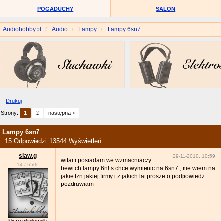
POGADUCHY
SALON
Audiohobby.pl
Audio
Lampy
Lampy 6sn7
Drukuj
Strony:
1
2
następna »
Lampy 6sn7
15 Odpowiedzi
13544 Wyświetleń
slaw.g
29-11-2010, 10:59
witam posiadam we wzmacniaczy
14
/
6506
bewitch lampy 6n8s chce wymienic na 6sn7 , nie wiem na
jakie tzn jakiej firmy i z jakich lat prosze o podpowiedz
pozdrawiam
Nowy użytkownik