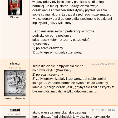
wlasny priorytety jakie cechy przekazu sa dla niego
bardziej lub mniej istotne. Kazdy tez ma swoje
oczekiwania i przez ten subiektywny pryzmat ocenia
sobie co mu jak gra. Lepszy dla jednego moze znaczyc
Ekspert
tyle co gorszy dla drugiego a dla trzeciego to bedzie ani
lepszy ani gorszy tylko inny.
Bez okreslenia swoich preferencji to mozna
podyskutowac na poziomie:
jakis lepszy kolor niz czarny poszukuje?
1)Wez bialy
2) polecam czerwony
3) zolty lepszy niz bialy i czerwony.
slaw.g
29-11-2010, 18:43
skoro dla ciebie lampy dziela sie na
14
/
6506
kolorowe czyli 1)Wez bialy
2) polecam czerwony
3) zolty lepszy niz bialy i czerwony. daj sobie spokoj
kolego ?? zadalem normalne pytanie co do zamiany
lamp a Ty czego oczekujesz , gdybys sie znal na rzyczy to
bys nie pytal na pytanie tylko odpowiedzial .....
Nowy użytkownik
konrad
29-11-2010, 18:46
skoro wiesz że amerykańskie zagrają
850
/
6365
lepiej (inaczej) od chińskich to wiedz że amerykańskie