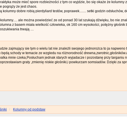
 praktyka może mieć spore rozbieżności z tym co wyjdzie, bo się okaże że kolumny 
e pogrąży że jest chaos.
ą kolumny dobre robią pierdyliard testów, poprawek........ setki godzin odsłuchów
 kolumny..... ale można powiedzieć ze od ponad 30 lat szukają dźwięku, bo nie znal
kolumna z basem miała wielkość człowieka, ok 160 cm wysokości, potężny głośnik 
 poszukiwania trwają ....
udzie zajmujący sie tym o wielu lat nie znależli swojego jednorożca to ja napweno
u będą schody w temacie ze wzgledu na różnorodność drewna,zwrotnic,głośników.
alka mnie czeka,Posłucham jednak starych wyjadacze i pozostanę przy targaniu 
oprzestawiam graty ,zmienię niskie głośniki,i powkurzam somsiadów. Dzięki za s
śniki
Kolumny od podstaw