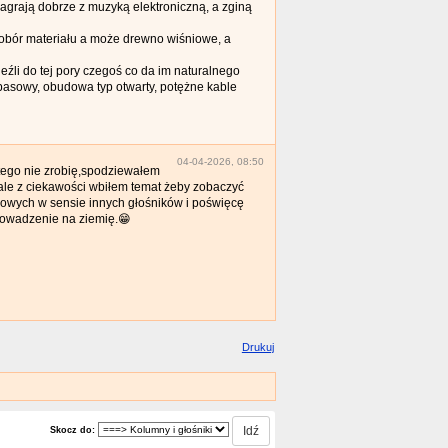
zagrają dobrze z muzyką elektroniczną, a zginą
, dobór materiału a może drewno wiśniowe, a
eźli do tej pory czegoś co da im naturalnego
basowy, obudowa typ otwarty, potężne kable
04-04-2026, 08:50
 tego nie zrobię,spodziewałem
ale z ciekawości wbiłem temat żeby zobaczyć
nowych w sensie innych głośników i poświęcę
prowadzenie na ziemię.😁
Drukuj
Skocz do: