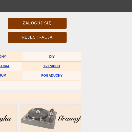
ZALOGUJ SIĘ
REJESTRACJA
ONY
DIY
SORIA
TV I VIDEO
RUM
POGADUCHY