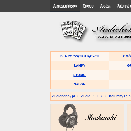
Strona główna
Pomoc
Szukaj
Zaloguj 
DLA POCZĄTKUJĄCYCH
OGÓ
LAMPY
G
STUDIO
SALON
Audiohobby.pl
Audio
DIY
Kolumny i gło