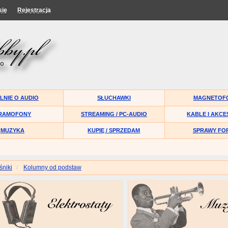
się
Rejestracja
LNIE O AUDIO
SŁUCHAWKI
MAGNETOF
RAMOFONY
STREAMING / PC-AUDIO
KABLE I AKCE
MUZYKA
KUPIĘ / SPRZEDAM
SPRAWY FO
śniki
Kolumny od podstaw