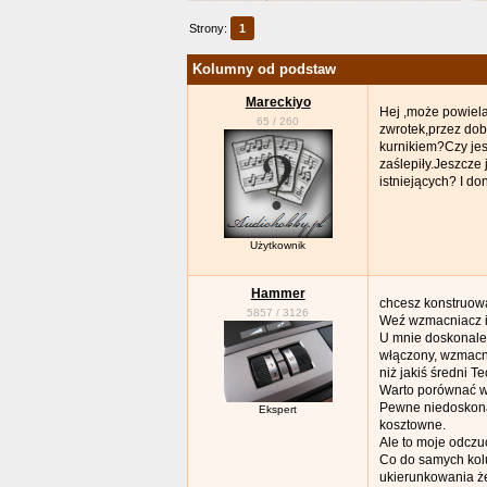
Strony:
1
Kolumny od podstaw
Mareckiyo
Hej ,może powiel
65
/
260
zwrotek,przez dob
kurnikiem?Czy jes
zaślepiły.Jeszcze
istniejących? I d
Użytkownik
Hammer
chcesz konstruowa
5857
/
3126
Weź wzmacniacz i 
U mnie doskonale 
włączony, wzmacni
niż jakiś średni Te
Warto porównać w
Pewne niedoskona
Ekspert
kosztowne.
Ale to moje odczu
Co do samych kolu
ukierunkowania że 