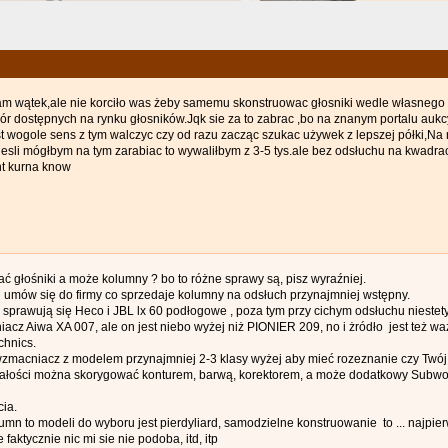
am wątek,ale nie korciło was żeby samemu skonstruowac głosniki wedle własnego
ór dostępnych na rynku głosników.Jqk sie za to zabrac ,bo na znanym portalu aukc
t wogole sens z tym walczyc czy od razu zacząc szukac używek z lepszej półki,Na
 jesli mógłbym na tym zarabiac to wywaliłbym z 3-5 tys.ale bez odsłuchu na kwad
ont kurna know
ć głośniki a może kolumny ? bo to różne sprawy są, pisz wyraźniej.
umów się do firmy co sprzedaje kolumny na odsłuch przynajmniej wstępny.
sprawują się Heco i JBL lx 60 podłogowe , poza tym przy cichym odsłuchu niestety
acz Aiwa XA 007, ale on jest niebo wyżej niż PIONIER 209, no i żródło jest też wa
chnics.
zmacniacz z modelem przynajmniej 2-3 klasy wyżej aby mieć rozeznanie czy Twój
łości można skorygować konturem, barwą, korektorem, a może dodatkowy Subwoof
cia.
mn to modeli do wyboru jest pierdyliard, samodzielne konstruowanie to ... najpier
faktycznie nic mi sie nie podoba, itd, itp