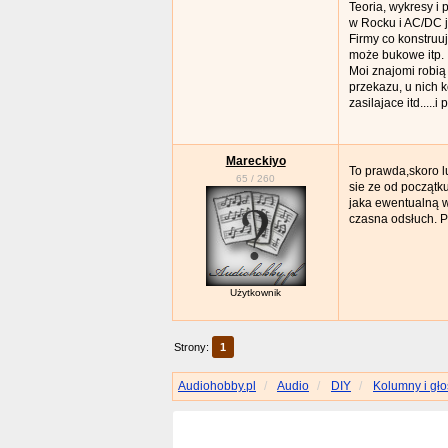
Teoria, wykresy i
w Rocku i AC/DC j
Firmy co konstruuj
może bukowe itp.
Moi znajomi robią
przekazu, u nich 
zasilajace itd.....i
Mareckiyo
To prawda,skoro l
65
/
260
sie ze od początk
jaka ewentualną w
czasna odsłuch. P
Użytkownik
Strony:
1
Audiohobby.pl
Audio
DIY
Kolumny i gło