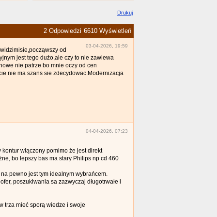
Drukuj
2 Odpowiedzi
6610 Wyświetleń
03-04-2026, 19:59
 widzimisie,począwszy od
yjnym jest tego dużo,ale czy to nie zawiewa
 nowe nie patrze bo mnie oczy od cen
racie nie ma szans sie zdecydowac.Modernizacja
04-04-2026, 07:23
 kontur włączony pomimo że jest direkt
żne, bo lepszy bas ma stary Philips np cd 460
 na pewno jest tym idealnym wybrańcem.
er, poszukiwania sa zazwyczaj długotrwałe i
w trza mieć sporą wiedze i swoje