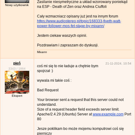
Zasilanie niesymetryczne a układ wzorowany poniekąd
Nowy użytkownik
na ESP - Death of Zen oraz Andrea Ciuffoli
Cały wzmacniacz opisany już jest na innym forum
https://www.audiostereo.pl/topic/168333-fiveth-watt-
power-follower-mos-fet-stage-by-mixann/
Jestem ciekaw waszych opinii.
Pozdrawiam i zapraszam do dyskusji.
Mixann
pień
21-11-2024, 10:54
coś mi się to nie ładuje a chętnie bym
3343
/
1864
spojrzał :)
wywala mi takie coś :
Bad Request
Ekspert
Your browser sent a request that this server could not
understand.
Size of a request header field exceeds server limit.
Apache/2.4.29 (Ubuntu) Server at
www.example.com
Port
80
Jesze poklikam bo może mojemu komputrowi coś się
pierniczy