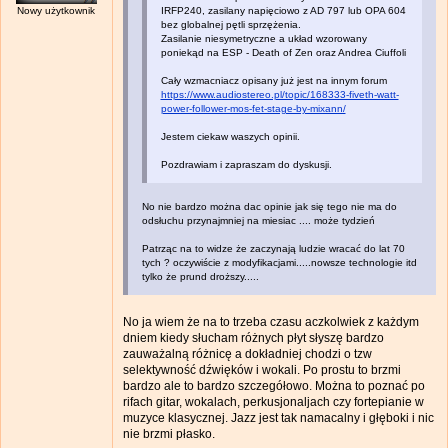
Nowy użytkownik
IRFP240, zasilany napięciowo z AD 797 lub OPA 604
bez globalnej pętli sprzężenia.
Zasilanie niesymetryczne a układ wzorowany
poniekąd na ESP - Death of Zen oraz Andrea Ciuffoli
Cały wzmacniacz opisany już jest na innym forum
https://www.audiostereo.pl/topic/168333-fiveth-watt-
power-follower-mos-fet-stage-by-mixann/
Jestem ciekaw waszych opinii.
Pozdrawiam i zapraszam do dyskusji.
No nie bardzo można dac opinie jak się tego nie ma do
odsłuchu przynajmniej na miesiac .... może tydzień
Patrząc na to widze że zaczynają ludzie wracać do lat 70
tych ? oczywiście z modyfikacjami.....nowsze technologie itd
tylko że prund droższy.....
No ja wiem że na to trzeba czasu aczkolwiek z każdym
dniem kiedy słucham różnych płyt słyszę bardzo
zauważalną różnicę a dokładniej chodzi o tzw
selektywność dźwięków i wokali. Po prostu to brzmi
bardzo ale to bardzo szczegółowo. Można to poznać po
rifach gitar, wokalach, perkusjonaljach czy fortepianie w
muzyce klasycznej. Jazz jest tak namacalny i głęboki i nic
nie brzmi płasko.