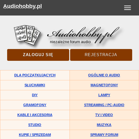
Audiohobby.pl
Toggle
navigat
ZALOGUJ SIĘ
REJESTRACJA
DLA POCZĄTKUJĄCYCH
OGÓLNIE O AUDIO
SŁUCHAWKI
MAGNETOFONY
DIY
LAMPY
GRAMOFONY
STREAMING / PC-AUDIO
KABLE I AKCESORIA
TV I VIDEO
STUDIO
MUZYKA
KUPIĘ / SPRZEDAM
SPRAWY FORUM