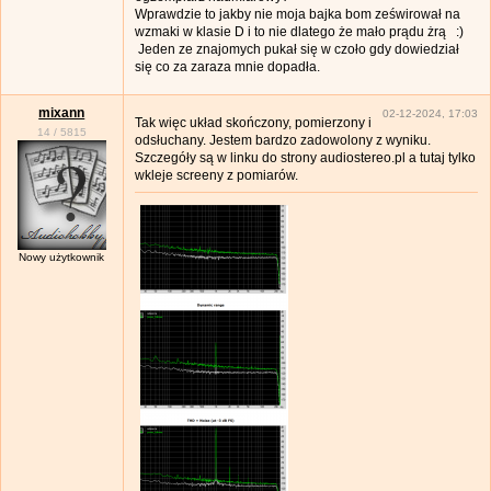
Wprawdzie to jakby nie moja bajka bom ześwirował na
wzmaki w klasie D i to nie dlatego że mało prądu żrą :)
Jeden ze znajomych pukał się w czoło gdy dowiedział
się co za zaraza mnie dopadła.
mixann
02-12-2024, 17:03
Tak więc układ skończony, pomierzony i
14
/
5815
odsłuchany. Jestem bardzo zadowolony z wyniku.
Szczegóły są w linku do strony audiostereo.pl a tutaj tylko
wkleje screeny z pomiarów.
Nowy użytkownik