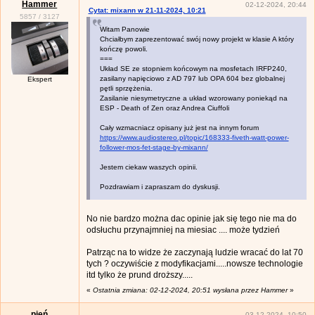
Hammer
02-12-2024, 20:44
Cytat: mixann w 21-11-2024, 10:21
5857
/
3127
Witam Panowie
Chciałbym zaprezentować swój nowy projekt w klasie A który
kończę powoli.
===
Układ SE ze stopniem końcowym na mosfetach IRFP240,
zasilany napięciowo z AD 797 lub OPA 604 bez globalnej
Ekspert
pętli sprzężenia.
Zasilanie niesymetryczne a układ wzorowany poniekąd na
ESP - Death of Zen oraz Andrea Ciuffoli
Cały wzmacniacz opisany już jest na innym forum
https://www.audiostereo.pl/topic/168333-fiveth-watt-power-
follower-mos-fet-stage-by-mixann/
Jestem ciekaw waszych opinii.
Pozdrawiam i zapraszam do dyskusji.
No nie bardzo można dac opinie jak się tego nie ma do
odsłuchu przynajmniej na miesiac .... może tydzień
Patrząc na to widze że zaczynają ludzie wracać do lat 70
tych ? oczywiście z modyfikacjami.....nowsze technologie
itd tylko że prund droższy.....
«
Ostatnia zmiana: 02-12-2024, 20:51 wysłana przez Hammer
»
pień
03-12-2024, 10:50