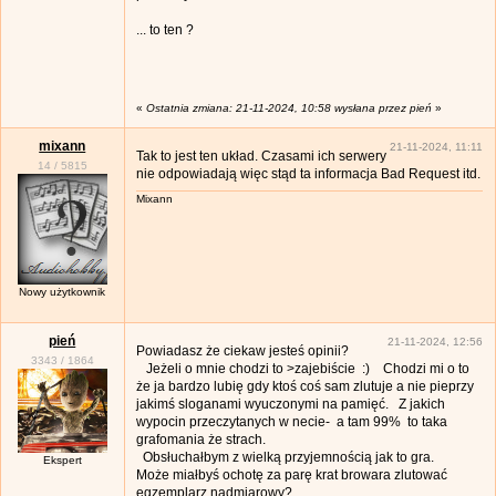
... to ten ?
«
Ostatnia zmiana: 21-11-2024, 10:58 wysłana przez pień
»
mixann
21-11-2024, 11:11
Tak to jest ten układ. Czasami ich serwery
14
/
5815
nie odpowiadają więc stąd ta informacja Bad Request itd.
Mixann
Nowy użytkownik
pień
21-11-2024, 12:56
Powiadasz że ciekaw jesteś opinii?
3343
/
1864
Jeżeli o mnie chodzi to >zajebiście :) Chodzi mi o to
że ja bardzo lubię gdy ktoś coś sam zlutuje a nie pieprzy
jakimś sloganami wyuczonymi na pamięć. Z jakich
wypocin przeczytanych w necie- a tam 99% to taka
grafomania że strach.
Obsłuchałbym z wielką przyjemnością jak to gra.
Ekspert
Może miałbyś ochotę za parę krat browara zlutować
egzemplarz nadmiarowy?