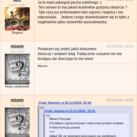
Ja to mam jakiegoś pecha solidnego :(
3343
/
1864
Ten serwer to ma jakieś konkretne godziny otwarcia ?
Tyle razy już próbowałem tam zajrzeć i kaplica i nie
odpowiada. Jedyne czego dowiedziałem się to tylko z
nagłówków jakie wyświetla wyszukiwarka
Ekspert
mixann
03-12-2024, 19:23
Postaram się zrobić jakiś dokument
14
/
5815
zbiorczy i wstawić tutaj. Faktycznie czasami nie ma
dostępu ale dlaczego to nie wiem
Mixann
Nowy użytkownik
mixann
03-12-2024, 19:28
Cytat: Hammer w 02-12-2024, 20:44
14
/
5815
Cytat: mixann w 21-11-2024, 10:21
Witam Panowie
Chciałbym zaprezentować swój nowy projekt w klasie
A który kończę powoli.
===
Układ SE ze stopniem końcowym na mosfetach