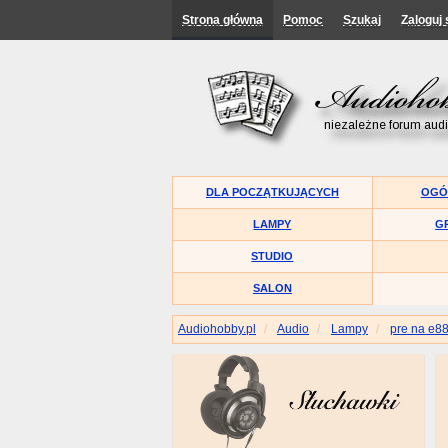
Strona główna
Pomoc
Szukaj
Zaloguj 
DLA POCZĄTKUJĄCYCH
OGÓ
LAMPY
G
STUDIO
SALON
Audiohobby.pl
Audio
Lampy
pre na e8