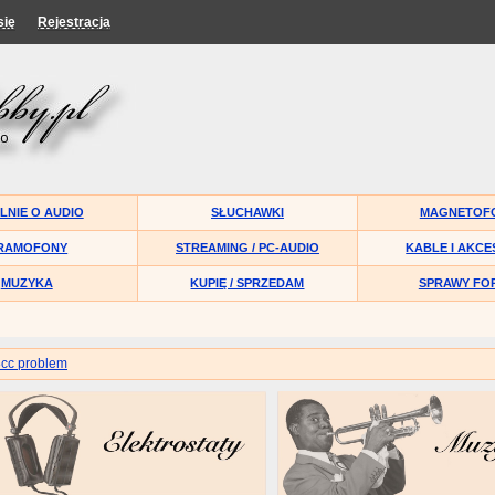
się
Rejestracja
LNIE O AUDIO
SŁUCHAWKI
MAGNETOF
RAMOFONY
STREAMING / PC-AUDIO
KABLE I AKCE
MUZYKA
KUPIĘ / SPRZEDAM
SPRAWY FO
8cc problem