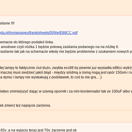
lanie !!!!
.gda.pl/homepages/frank/sheets/009/e/E88CC.pdf
chemacie do którego podałeś linka.
anodowe czyli nóżka 1 będzie połową zasilania podanego na na nóżkę 6.
 zasilanie tak jak na schemacie wtedy nie będzie problemów z szukaniem nowych p
tej lampy to faktycznie ciut dużo, zwykła ecc88 by pewnie juz wysiadła e88cc wytrz
 inaczej musi siedzieć jakiś błąd - między siódmą a ósmą nogą jest opór 150om i n
 dymu i lampy nie wyskakują z podstawek, to coś tu nie gra... ;)
two zminiejszyć dając w szereg opornik i za nim kondensator tak ze 100uF albo w
k zmierz też napięcie zarżenia.
5v ,a na wyjsciu teraz jest 70v. żarzenie jest ok