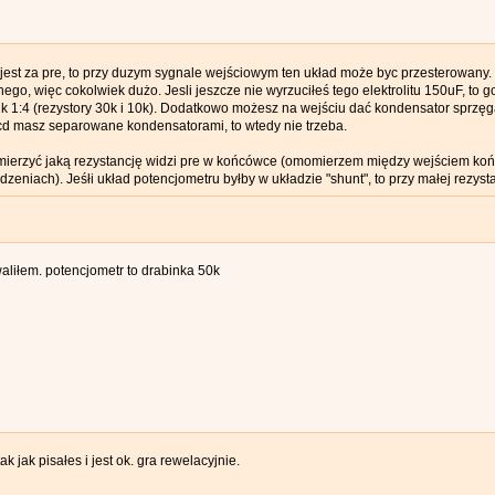
 jest za pre, to przy duzym sygnale wejściowym ten układ może byc przesterowany.
go, więc cokolwiek dużo. Jesli jeszcze nie wyrzuciłeś tego elektrolitu 150uF, to 
nik 1:4 (rezystory 30k i 10k). Dodatkowo możesz na wejściu dać kondensator sprzęg
cd masz separowane kondensatorami, to wtedy nie trzeba.
ierzyć jaką rezystancję widzi pre w końcówce (omomierzem między wejściem końc
dzeniach). Jeśłi układ potencjometru byłby w układzie "shunt", to przy małej rezys
liłem. potencjometr to drabinka 50k
k jak pisałes i jest ok. gra rewelacyjnie.