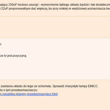
ęgający 150uF możesz usunąć - wzmocnienie takiego układu będzie i tak dostateczn
.22uF proponowałbym dać większy, bo przy niskiej re wejściowej wzmacniacza bed
y:
 ze to jest przyczyną
 zasilania układu do tego ze schematu. Sprawdź charystyki lampy E88CC.
j tu o tym przedwzmacniaczu:
on.republika.pl/ampy-przedwzmacniacz.html