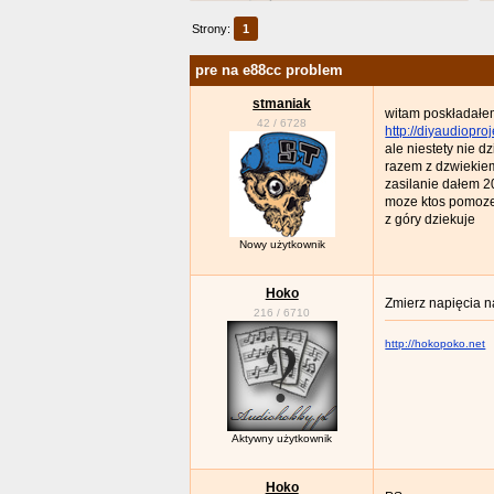
Strony:
1
pre na e88cc problem
stmaniak
witam poskładałem
42
/
6728
http://diyaudiopr
ale niestety nie dz
razem z dzwiekie
zasilanie dałem 2
moze ktos pomoze
z góry dziekuje
Nowy użytkownik
Hoko
Zmierz napięcia 
216
/
6710
http://hokopoko.net
Aktywny użytkownik
Hoko