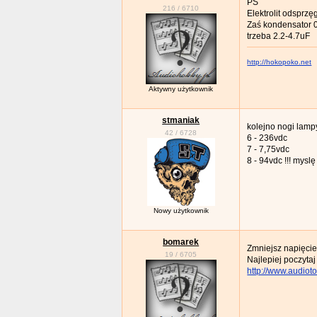
PS
216
/
6710
Elektrolit odsprz
Zaś kondensator 0
trzeba 2.2-4.7uF
http://hokopoko.net
Aktywny użytkownik
stmaniak
kolejno nogi lamp
42
/
6728
6 - 236vdc
7 - 7,75vdc
8 - 94vdc !!! myslę
Nowy użytkownik
bomarek
Zmniejsz napięcie
19
/
6705
Najlepiej poczyta
http://www.audiot