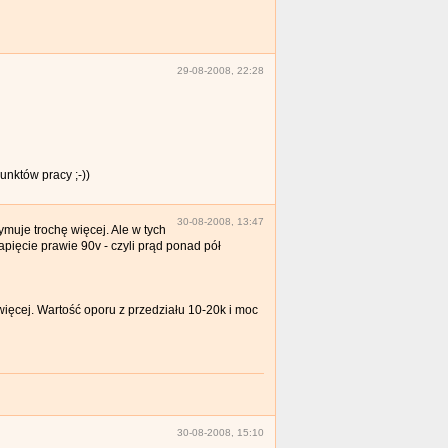
29-08-2008, 22:28
unktów pracy ;-))
30-08-2008, 13:47
ymuje trochę więcej. Ale w tych
apięcie prawie 90v - czyli prąd ponad pół
ięcej. Wartość oporu z przedziału 10-20k i moc
30-08-2008, 15:10