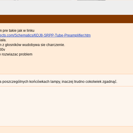
 pre takie jak w linku
ojects.com/Schematics/6DJ8-SRPP-Tube-Preamplifier.htm
iała.
m z głosników wudobywa sie charczenie.
00v
 rozwiazac problem
na poszczególnych końcówkach lampy, inaczej trudno cokolwiek zgadnąć.