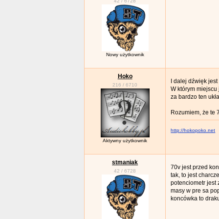
42
/
6728
Nowy użytkownik
Hoko
I dalej dźwięk jes
216
/
6710
W którym miejscu 
za bardzo ten ukł
Rozumiem, że te 7
http://hokopoko.net
Aktywny użytkownik
stmaniak
70v jest przed ko
42
/
6728
tak, to jest charcz
potenciometr jest 
masy w pre sa po
koncówka to drak