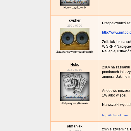
Nowy użytkownik
cypher
Przepałowałeś zasi
252
/
6700
http://www.mif.pg
Zrób tak jak na s
W SRPP Napięcie 
Najlepiej ustawić
Zaawansowany użytkownik
Hoko
236v na zasilaniu 
216
/
6710
pomiarach tak czy
ampera. Jak nie ma
Anodowe możesz ła
1W albo więcej.
Aktywny użytkownik
Na wszelki wypade
http://hokopoko.net
stmaniak
zmniejszyłem na 16