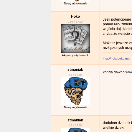
Nowy użytkownik
Hoko
Jeśli potencjomer
216
/
6710
ponad 60V zmienne
wejściu daj dziel
chyba że wyjście 
Możesz jeszcze zm
rozłączonych urzą
Aktywny użytkownik
http://hokopoko.net
stmaniak
konda dawno wywa
42
/
6728
Nowy użytkownik
stmaniak
dodałem dzielnik ta
42
/
6728
wielkie dzieki