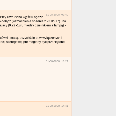
31-08-2008, 09:49
 Przy Uwe 2v na wyjściu będzie
go odłącz (wzmocnienie spadnie z 23 do 17) i na
ający (0.22 -1uF, miedzy dzielnikiem a lampą) -
ówki i masą, oczywiście przy wyłączonych i
tancji szeregowej pre mogłoby byc przeciążone.
31-08-2008, 10:21
31-08-2008, 14:41