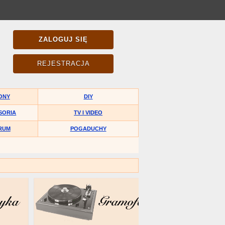
ZALOGUJ SIĘ
REJESTRACJA
ONY
DIY
SORIA
TV I VIDEO
RUM
POGADUCHY