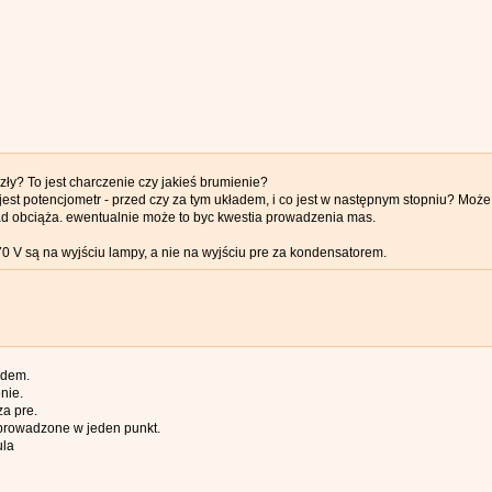
t zły? To jest charczenie czy jakieś brumienie?
jest potencjometr - przed czy za tym układem, i co jest w następnym stopniu? Mo
ad obciąża. ewentualnie może to byc kwestia prowadzenia mas.
0 V są na wyjściu lampy, a nie na wyjściu pre za kondensatorem.
ndem.
enie.
za pre.
prowadzone w jeden punkt.
ula