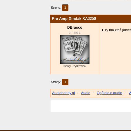
Strony:
1
Pre Amp Xindak XA3250
DBrasco
Czy ma ktoś jakie
3
/
3951
Nowy użytkownik
Strony:
1
Audiohobby.pl
Audio
Ogólnie o audio
W