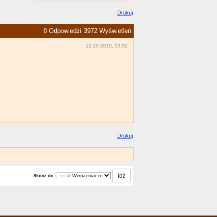
Drukuj
0 Odpowiedzi
3972 Wyświetleń
12-10-2015, 03:52
Drukuj
Skocz do: