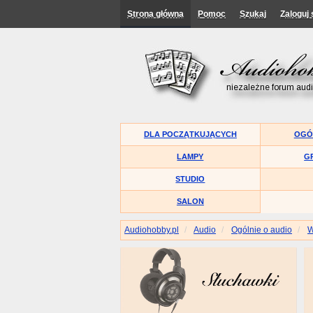
Strona główna
Pomoc
Szukaj
Zaloguj 
DLA POCZĄTKUJĄCYCH
OGÓ
LAMPY
G
STUDIO
SALON
Audiohobby.pl
Audio
Ogólnie o audio
W