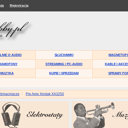
się
Rejestracja
LNIE O AUDIO
SŁUCHAWKI
MAGNETOF
RAMOFONY
STREAMING / PC-AUDIO
KABLE I AKCE
MUZYKA
KUPIĘ / SPRZEDAM
SPRAWY FO
zmacniacze
Pre Amp Xindak XA3250