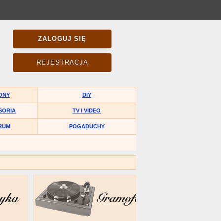
ZALOGUJ SIĘ
REJESTRACJA
ONY
DIY
SORIA
TV I VIDEO
RUM
POGADUCHY