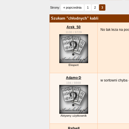
Strony:
« poprzednia
1
2
3
Szukam "chłodnych" kabli
Arek_50
No tak leza na poc
1130
/
6729
Ekspert
Adamo D
w sortowni chyba -
194
/
6668
Aktywny użytkownik
Rafaell