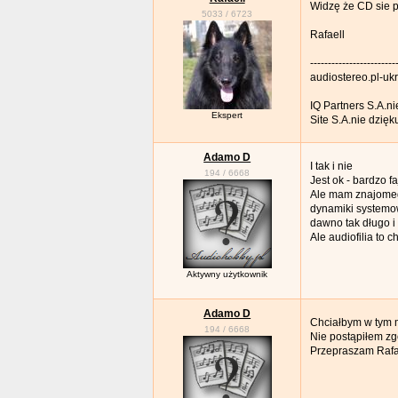
Widzę że CD sie 
5033
/
6723
Rafaell
------------------------
audiostereo.pl-uk
IQ Partners S.A.n
Ekspert
Site S.A.nie dzię
Adamo D
I tak i nie
194
/
6668
Jest ok - bardzo f
Ale mam znajomego
dynamiki systemow
dawno tak długo i
Ale audiofilia to 
Aktywny użytkownik
Adamo D
Chciałbym w tym m
194
/
6668
Nie postąpiłem zg
Przepraszam Rafae