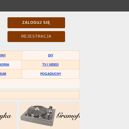
ZALOGUJ SIĘ
REJESTRACJA
ONY
DIY
SORIA
TV I VIDEO
RUM
POGADUCHY