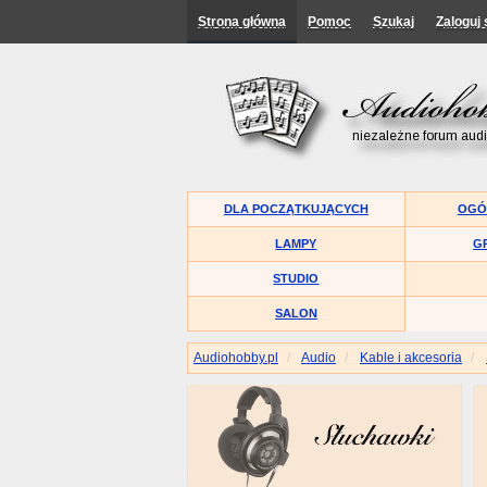
Strona główna
Pomoc
Szukaj
Zaloguj 
DLA POCZĄTKUJĄCYCH
OGÓ
LAMPY
G
STUDIO
SALON
Audiohobby.pl
Audio
Kable i akcesoria