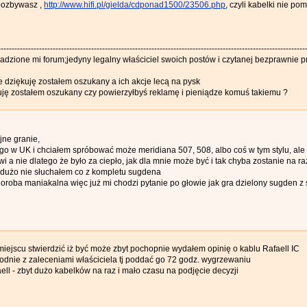
pozbywasz ,
http://www.hifi.pl/gielda/cdponad1500/23506.php
, czyli kabelki nie po
----------------------------------------------------------------------------------------------------------------
radzione mi forum;jedyny legalny właściciel swoich postów i czytanej bezprawnie 
ie dziękuję zostałem oszukany a ich akcje lecą na pysk
kuję zostałem oszukany czy powierzyłbyś reklamę i pieniądze komuś takiemu ?
ajne granie,
 w UK i chciałem spróbować może meridiana 507, 508, albo coś w tym stylu, ale b
i a nie dlatego że było za ciepło, jak dla mnie może być i tak chyba zostanie na 
 dużo nie słuchałem co z kompletu sugdena
choroba maniakalna więc już mi chodzi pytanie po głowie jak gra dzielony sugden z s
iejscu stwierdzić iż być może zbyt pochopnie wydałem opinię o kablu Rafaell IC
odnie z zaleceniami właściciela tj poddać go 72 godz. wygrzewaniu
ll - zbyt dużo kabelków na raz i mało czasu na podjęcie decyzji