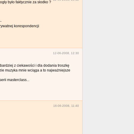
mogły było faktycznie za słodko ?
--
prywatnej korespondencji
12-06-2008, 12:30
ardziej z ciekawości i dla dodania troszkę
razie muzyka mnie wciąga a to najważniejsze
erii masterclass...
16-06-2008, 11:40