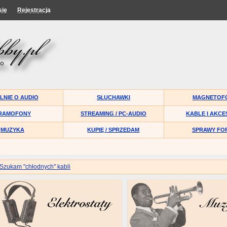
się
Rejestracja
LNIE O AUDIO
SŁUCHAWKI
MAGNETOF
RAMOFONY
STREAMING / PC-AUDIO
KABLE I AKCE
MUZYKA
KUPIĘ / SPRZEDAM
SPRAWY FO
Szukam "chłodnych" kabli