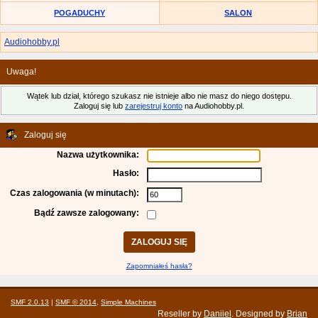
POGADUCHY
SALON
Audiohobby.pl
Uwaga!
Wątek lub dział, którego szukasz nie istnieje albo nie masz do niego dostępu.
Zaloguj się lub
zarejestruj konto
na Audiohobby.pl.
Zaloguj się
Nazwa użytkownika:
Hasło:
Czas zalogowania (w minutach):
Bądź zawsze zalogowany:
Zapomniałeś hasła?
SMF 2.0.13
|
SMF © 2014
,
Simple Machines
Reseller by
Daniiel
. Designed by
Brian