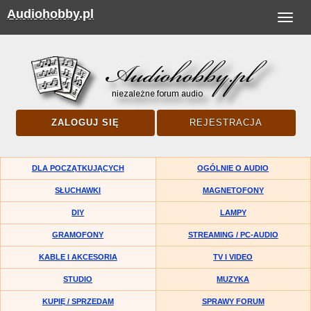
Audiohobby.pl
Toggle
navigat
ZALOGUJ SIĘ
REJESTRACJA
DLA POCZĄTKUJĄCYCH
OGÓLNIE O AUDIO
SŁUCHAWKI
MAGNETOFONY
DIY
LAMPY
GRAMOFONY
STREAMING / PC-AUDIO
KABLE I AKCESORIA
TV I VIDEO
STUDIO
MUZYKA
KUPIĘ / SPRZEDAM
SPRAWY FORUM