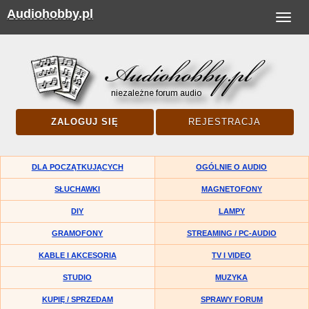
Audiohobby.pl
Toggle
navigat
ZALOGUJ SIĘ
REJESTRACJA
DLA POCZĄTKUJĄCYCH
OGÓLNIE O AUDIO
SŁUCHAWKI
MAGNETOFONY
DIY
LAMPY
GRAMOFONY
STREAMING / PC-AUDIO
KABLE I AKCESORIA
TV I VIDEO
STUDIO
MUZYKA
KUPIĘ / SPRZEDAM
SPRAWY FORUM