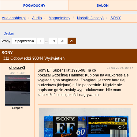
POGADUCHY
SALON
Audiohobby.pl
Audio
Magnetofony
Nośniki (kasety)
SONY
Drukuj
Strony:
« poprzednia
1
...
19
20
21
SONY
311 Odpowiedzi
98344 Wyświetleń
chorazy3
28-04-2026, 09:47
Sony EF Super z lat 1996-98. Ta co
2451
/
2431
pokazał wcześniej Hammer. Kupione na AliExpress ale
wyglądają na oryginalne. Z wyglądu jeszcze bardziej
budżetowa (klejona) niż te poprzednie. Nigdzie nie
napisane gdzie zostały wyprodukowane. Nie mam
zastrzeżeń co do jakości nagrywania.
Ekspert