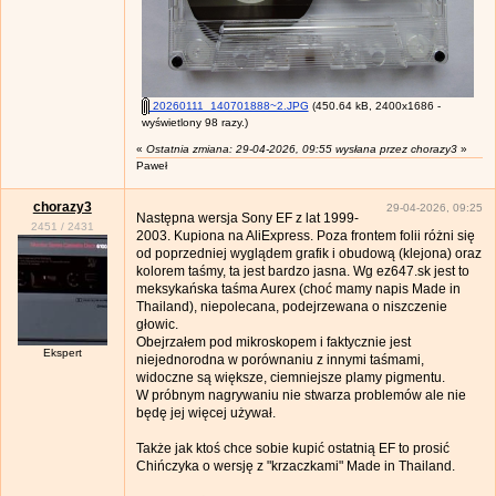
20260111_140701888~2.JPG
(450.64 kB, 2400x1686 -
wyświetlony 98 razy.)
«
Ostatnia zmiana: 29-04-2026, 09:55 wysłana przez chorazy3
»
Paweł
chorazy3
29-04-2026, 09:25
Następna wersja Sony EF z lat 1999-
2451
/
2431
2003. Kupiona na AliExpress. Poza frontem folii różni się
od poprzedniej wyglądem grafik i obudową (klejona) oraz
kolorem taśmy, ta jest bardzo jasna. Wg ez647.sk jest to
meksykańska taśma Aurex (choć mamy napis Made in
Thailand), niepolecana, podejrzewana o niszczenie
głowic.
Obejrzałem pod mikroskopem i faktycznie jest
Ekspert
niejednorodna w porównaniu z innymi taśmami,
widoczne są większe, ciemniejsze plamy pigmentu.
W próbnym nagrywaniu nie stwarza problemów ale nie
będę jej więcej używał.
Także jak ktoś chce sobie kupić ostatnią EF to prosić
Chińczyka o wersję z "krzaczkami" Made in Thailand.