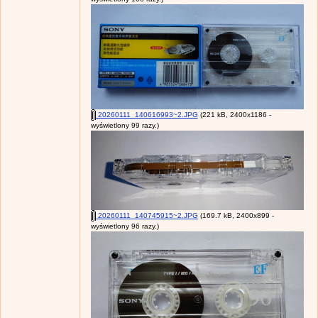
20260111_140616993~2.JPG
(221 kB, 2400x1186 -
wyświetlony 99 razy.)
20260111_140745915~2.JPG
(169.7 kB, 2400x899 -
wyświetlony 96 razy.)