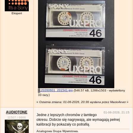
Ekspert
20260601_201541.jpg
(546.57 kB, 1288x1503 - wyświetlony
33 razy.)
«
Ostatnia zmiana: 01-06-2026, 20:36 wysłana przez Macio4ever
»
AUDIOTONE
01-06-2026, 21:15
Jedne z lepszych chromów z tamtego
11507
/
6666
okresu. Dobrze się nagrywają, ale wymagają pełnej
kalibracji by pokazały co potrafią.
Analogowa Grupa Wywrotowa.