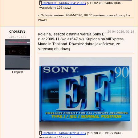
20260111_143347084~2.JPG
(212.02 kB, 2400x1036 -
wyświetlony 107 razy.)
«
Ostatnia zmiana: 28-04-2026, 09:56 wysłana przez chorazy3
»
Paweł
chorazy3
29-04-2026, 09:18
Kolejna, jeszcze ostatnia wersja Sony EF
2451
/
2431
z lat 2009-11 (wg ez647.sk). Kupiona na AliExpress.
Made in Thailand. Również dobra jakościowo, ze
skręcaną obudową.
Ekspert
20260111_140440489~3.JPG
(509.58 kB, 1917x1533 -
wyświetlony 106 razy.)