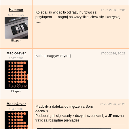
Hammer
17-05-2026, 06:05
Kolega jak widać to od razu hurtowo i z
5857
/
3127
przytupem.......nagraj na wszystkie, ciesz się i korzystaj
......
Ekspert
Macio4ever
17-05-2026, 10:21
Ładne, nagrywałbym :)
1047
/
583
Ekspert
Macio4ever
01-06-2026, 20:20
Przybyły z daleka, do męczenia Sony
1047
/
583
decka :)
Podobają mi się kasety z dużymi szpulkami, w JP można
trafić za rozsądne pieniądze.