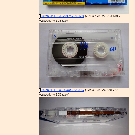
20260111_143229752~2.JPG
(233.67 kB, 2400x1140 -
wyświetlony 108 razy.)
20260111_143304452~3.JPG
(376.41 kB, 2400x1722 -
wyświetlony 105 razy.)