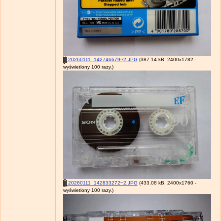
20260111_142746679~2.JPG
(387.14 kB, 2400x1782 -
wyświetlony 100 razy.)
20260111_142833272~2.JPG
(433.08 kB, 2400x1760 -
wyświetlony 100 razy.)