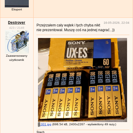
Ekspert
Destroyer
16-05-2026, 22:04
Przejrzałem cały wątek i tych chyba nikt
423
/
2146
nie prezentował. Muszę coś na jednej nagrać...))
Zaawansowany
użytkownik
001.jpg
(698.54 kB, 2400x2267 - wyświetlony 49 razy.)
Stach