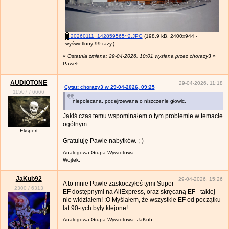
20260111_142859565~2.JPG
(198.9 kB, 2400x944 -
wyświetlony 99 razy.)
«
Ostatnia zmiana: 29-04-2026, 10:01 wysłana przez chorazy3
»
Paweł
AUDIOTONE
29-04-2026, 11:18
Cytat: chorazy3 w 29-04-2026, 09:25
11507
/
6666
niepolecana, podejrzewana o niszczenie głowic.
Jakiś czas temu wspominałem o tym problemie w temacie
ogólnym.
Ekspert
Gratuluję Pawle nabytków. ;-)
Analogowa Grupa Wywrotowa.
Wojtek.
JaKub92
29-04-2026, 15:26
A to mnie Pawle zaskoczyłeś tymi Super
2300
/
6313
EF dostępnymi na AliExpress, oraz skręcaną EF - takiej
nie widziałem! :O Myślałem, że wszystkie EF od początku
lat 90-tych były klejone!
Analogowa Grupa Wywrotowa. JaKub