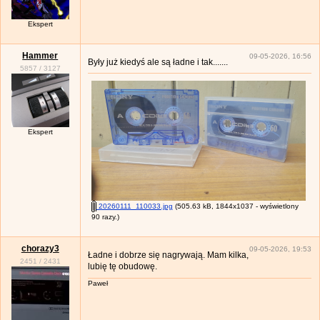
Ekspert
Hammer
09-05-2026, 16:56
Były już kiedyś ale są ładne i tak.......
5857
/
3127
Ekspert
20260111_110033.jpg
(505.63 kB, 1844x1037 - wyświetlony
90 razy.)
chorazy3
09-05-2026, 19:53
Ładne i dobrze się nagrywają. Mam kilka,
2451
/
2431
lubię tę obudowę.
Paweł