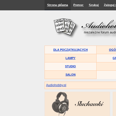
Strona główna
Pomoc
Szukaj
Zaloguj 
DLA POCZĄTKUJĄCYCH
OGÓ
LAMPY
G
STUDIO
SALON
Audiohobby.pl