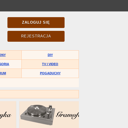
ZALOGUJ SIĘ
REJESTRACJA
ONY
DIY
SORIA
TV I VIDEO
RUM
POGADUCHY