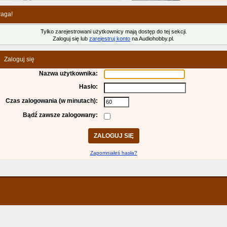
aga!
Tylko zarejestrowani użytkownicy mają dostęp do tej sekcji.
Zaloguj się lub
zarejestruj konto
na Audiohobby.pl.
Zaloguj się
Nazwa użytkownika:
Hasło:
Czas zalogowania (w minutach):
Bądź zawsze zalogowany:
Zapomniałeś hasła?