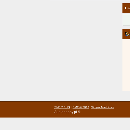
Uw
SMF 2.0.13
|
SMF © 2014
,
Simple Machines
Audiohobby.pl ©