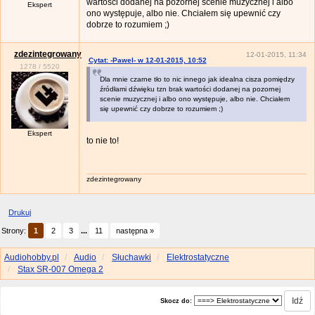
wartości dodanej na pozornej scenie muzycznej i albo
Ekspert
ono występuje, albo nie. Chciałem się upewnić czy
dobrze to rozumiem ;)
zdezintegrowany
12-01-2015, 11:34
Cytat: -Pawel- w 12-01-2015, 10:52
1278
/
5520
Dla mnie czarne tło to nic innego jak idealna cisza pomiędzy
źródłami dźwięku tzn brak wartości dodanej na pozornej
scenie muzycznej i albo ono występuje, albo nie. Chciałem
się upewnić czy dobrze to rozumiem ;)
Ekspert
to nie to!
zdezintegrowany
Drukuj
Strony:
1
2
3
...
11
następna »
Audiohobby.pl
Audio
Słuchawki
Elektrostatyczne
Stax SR-007 Omega 2
Skocz do: