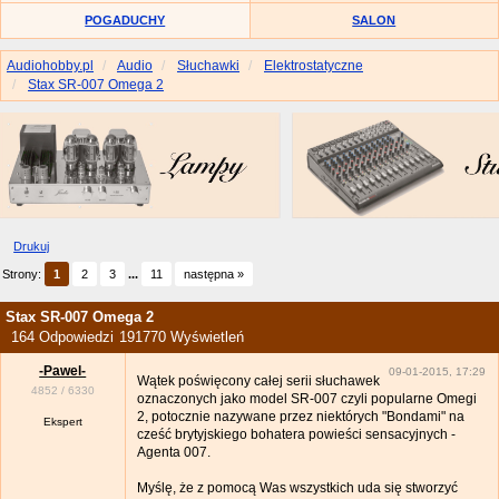
POGADUCHY
SALON
Audiohobby.pl
Audio
Słuchawki
Elektrostatyczne
Stax SR-007 Omega 2
Drukuj
Strony:
1
2
3
...
11
następna »
Stax SR-007 Omega 2
164 Odpowiedzi
191770 Wyświetleń
-Pawel-
09-01-2015, 17:29
Wątek poświęcony całej serii słuchawek
4852
/
6330
oznaczonych jako model SR-007 czyli popularne Omegi
2, potocznie nazywane przez niektórych "Bondami" na
Ekspert
cześć brytyjskiego bohatera powieści sensacyjnych -
Agenta 007.
Myślę, że z pomocą Was wszystkich uda się stworzyć