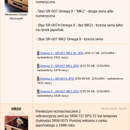
numeryczna
- Stax SR-007 Omega II - "MK1" - druga seria alfa-
Moderator Działu
numeryczna
Słuchawki
- Stax SR-007A Omega II - (też MK2) - trzecia seria tylko
na rynek japoński
- Stax SR-007 MK2 Omega II - trzecia seria
Omega II - SR-007 MK1 BL.JPG
(234.17 kB, 1152x864 -
wyświetlony 1811 razy.)
Omega II - SR-007 MK1.JPG
(212.55 kB, 1152x864 -
wyświetlony 1979 razy.)
Omega II - SR-007A.JPG
(259.89 kB, 1152x864 - wyświetlony
1611 razy.)
Omega II - SR-007 MK2.JPG
(235.34 kB, 1152x864 -
wyświetlony 1638 razy.)
wiktor
09-01-2015, 19:55
Pierwszym wzmacniaczem z
2503
/
6725
referencyjnej serii po SRM-T2/ SPS-T2 był lampowy
(hybryda) SRM-007t. Poniżej reklama z rynku
japońskiego z 1998 roku.