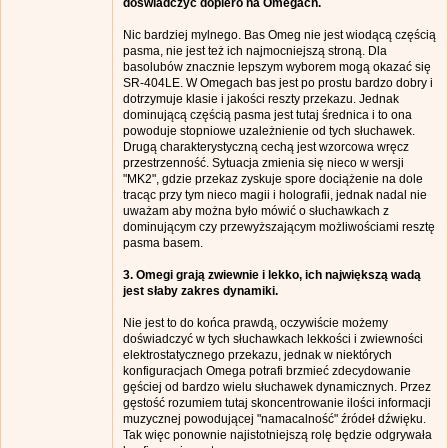
doświadczyć dopiero na Omegach.
Nic bardziej mylnego. Bas Omeg nie jest wiodącą częścią
pasma, nie jest też ich najmocniejszą stroną. Dla
basolubów znacznie lepszym wyborem mogą okazać się
SR-404LE. W Omegach bas jest po prostu bardzo dobry i
dotrzymuje klasie i jakości reszty przekazu. Jednak
dominującą częścią pasma jest tutaj średnica i to ona
powoduje stopniowe uzależnienie od tych słuchawek.
Drugą charakterystyczną cechą jest wzorcowa wręcz
przestrzenność. Sytuacja zmienia się nieco w wersji
"MK2", gdzie przekaz zyskuje spore dociążenie na dole
tracąc przy tym nieco magii i holografii, jednak nadal nie
uważam aby można było mówić o słuchawkach z
dominującym czy przewyższającym możliwościami resztę
pasma basem.
3. Omegi grają zwiewnie i lekko, ich największą wadą
jest słaby zakres dynamiki.
Nie jest to do końca prawdą, oczywiście możemy
doświadczyć w tych słuchawkach lekkości i zwiewności
elektrostatycznego przekazu, jednak w niektórych
konfiguracjach Omega potrafi brzmieć zdecydowanie
gęściej od bardzo wielu słuchawek dynamicznych. Przez
gęstość rozumiem tutaj skoncentrowanie ilości informacji
muzycznej powodującej "namacalność" źródeł dźwięku.
Tak więc ponownie najistotniejszą rolę będzie odgrywała