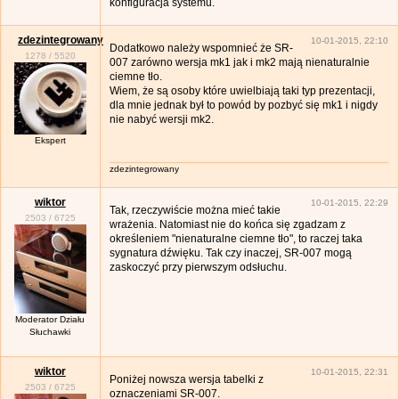
konfiguracja systemu.
zdezintegrowany
10-01-2015, 22:10
Dodatkowo należy wspomnieć że SR-
1278
/
5520
007 zarówno wersja mk1 jak i mk2 mają nienaturalnie
ciemne tło.
Wiem, że są osoby które uwielbiają taki typ prezentacji,
dla mnie jednak był to powód by pozbyć się mk1 i nigdy
nie nabyć wersji mk2.
Ekspert
zdezintegrowany
wiktor
10-01-2015, 22:29
Tak, rzeczywiście można mieć takie
2503
/
6725
wrażenia. Natomiast nie do końca się zgadzam z
określeniem "nienaturalne ciemne tło", to raczej taka
sygnatura dźwięku. Tak czy inaczej, SR-007 mogą
zaskoczyć przy pierwszym odsłuchu.
Moderator Działu
Słuchawki
wiktor
10-01-2015, 22:31
Poniżej nowsza wersja tabelki z
2503
/
6725
oznaczeniami SR-007.