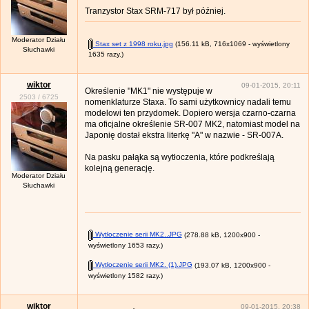
Tranzystor Stax SRM-717 był później.
Moderator Działu
Stax set z 1998 roku.jpg
(156.11 kB, 716x1069 - wyświetlony
Słuchawki
1635 razy.)
wiktor
09-01-2015, 20:11
Określenie "MK1" nie występuje w
2503
/
6725
nomenklaturze Staxa. To sami użytkownicy nadali temu
modelowi ten przydomek. Dopiero wersja czarno-czarna
ma oficjalne określenie SR-007 MK2, natomiast model na
Japonię dostał ekstra literkę "A" w nazwie - SR-007A.
Na pasku pałąka są wytłoczenia, które podkreślają
kolejną generację.
Moderator Działu
Słuchawki
Wytłoczenie serii MK2..JPG
(278.88 kB, 1200x900 -
wyświetlony 1653 razy.)
Wytłoczenie serii MK2. (1).JPG
(193.07 kB, 1200x900 -
wyświetlony 1582 razy.)
wiktor
09-01-2015, 20:38