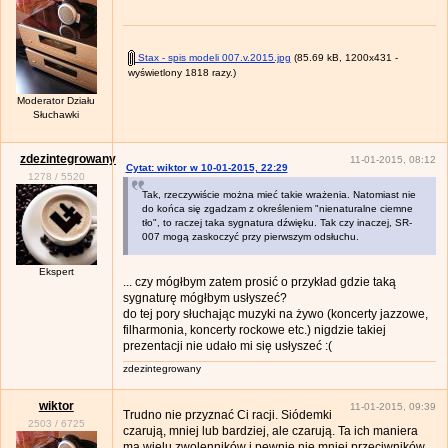
Stax - spis modeli 007.v.2015.jpg
(85.69 kB, 1200x431 -
wyświetlony 1818 razy.)
Moderator Działu
Słuchawki
zdezintegrowany
11-01-2015, 08:12
Cytat: wiktor w 10-01-2015, 22:29
1278
/
5520
Tak, rzeczywiście można mieć takie wrażenia. Natomiast nie
do końca się zgadzam z określeniem "nienaturalne ciemne
tło", to raczej taka sygnatura dźwięku. Tak czy inaczej, SR-
007 mogą zaskoczyć przy pierwszym odsłuchu.
Ekspert
... czy mógłbym zatem prosić o przykład gdzie taką
sygnaturę mógłbym usłyszeć?
do tej pory słuchając muzyki na żywo (koncerty jazzowe,
filharmonia, koncerty rockowe etc.) nigdzie takiej
prezentacji nie udało mi się usłyszeć :(
zdezintegrowany
wiktor
11-01-2015, 09:39
Trudno nie przyznać Ci racji. Siódemki
2503
/
6725
czarują, mniej lub bardziej, ale czarują. Ta ich maniera
ma wielu zwolenników i pewnie nie mniej przeciwników.