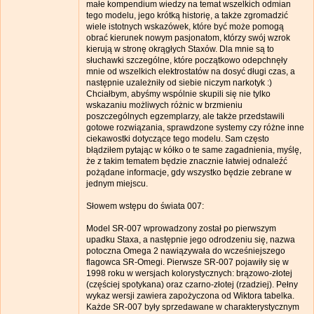
małe kompendium wiedzy na temat wszelkich odmian
tego modelu, jego krótką historię, a także zgromadzić
wiele istotnych wskazówek, które być może pomogą
obrać kierunek nowym pasjonatom, którzy swój wzrok
kierują w stronę okrągłych Staxów. Dla mnie są to
słuchawki szczególne, które początkowo odepchnęły
mnie od wszelkich elektrostatów na dosyć długi czas, a
następnie uzależniły od siebie niczym narkotyk :)
Chciałbym, abyśmy wspólnie skupili się nie tylko
wskazaniu możliwych różnic w brzmieniu
poszczególnych egzemplarzy, ale także przedstawili
gotowe rozwiązania, sprawdzone systemy czy różne inne
ciekawostki dotyczące tego modelu. Sam często
błądziłem pytając w kółko o te same zagadnienia, myślę,
że z takim tematem będzie znacznie łatwiej odnaleźć
pożądane informacje, gdy wszystko będzie zebrane w
jednym miejscu.
Słowem wstępu do świata 007:
Model SR-007 wprowadzony został po pierwszym
upadku Staxa, a następnie jego odrodzeniu się, nazwa
potoczna Omega 2 nawiązywała do wcześniejszego
flagowca SR-Omegi. Pierwsze SR-007 pojawiły się w
1998 roku w wersjach kolorystycznych: brązowo-złotej
(częściej spotykana) oraz czarno-złotej (rzadziej). Pełny
wykaz wersji zawiera zapożyczona od Wiktora tabelka.
Każde SR-007 były sprzedawane w charakterystycznym