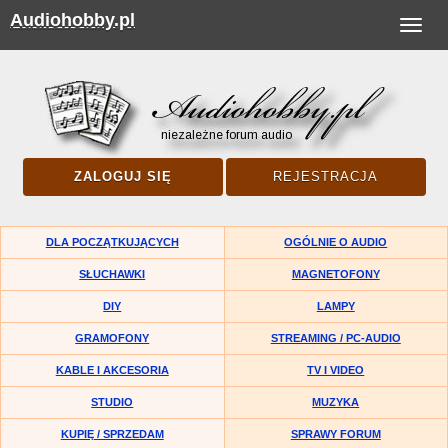
Audiohobby.pl
Toggle
navigat
ZALOGUJ SIĘ
REJESTRACJA
DLA POCZĄTKUJĄCYCH
OGÓLNIE O AUDIO
SŁUCHAWKI
MAGNETOFONY
DIY
LAMPY
GRAMOFONY
STREAMING / PC-AUDIO
KABLE I AKCESORIA
TV I VIDEO
STUDIO
MUZYKA
KUPIĘ / SPRZEDAM
SPRAWY FORUM