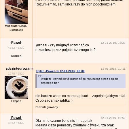
Rozumiem to, sam kilka razy do nich podchodziłem.
Moderator Działu
Słuchawki
-Pawel-
12-01-2015, 08:30
@zdezi - czy mógłbyś rozwinąć co
4852
/
6330
rozumiesz przez pojęcie czarnego tła?
Ekspert
zdezintegrowany
12-01-2015, 10:11
Cytat: -Pawel- w 12-01-2015, 08:30
1278
/
5520
@zdezi - czy mógłbyś rozwinąć co rozumiesz przez pojęcie
czarnego tła?
nie bardzo wiem co mam napisać ... zupełnie jakbym miał
Ci opisać smak jabłka :)
Ekspert
zdezintegrowany
-Pawel-
12-01-2015, 10:52
Dla mnie czarne tło to nic innego jak
4852
/
6330
idealna cisza pomiędzy źródłami dźwięku tzn brak