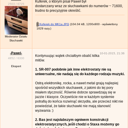
Kuferek, o którym pisał Paweł był
2503
/
6725
dostarczany wraz ze słuchawkami do numerów ~ 71600,
trudno to precyzyjnie określić.
Koferek do MK1a.JPG
(104.04 kB, 1200x900 - wyświetlony
1629 razy.)
Moderator Działu
Słuchawki
-Pawel-
10-01-2015, 21:36
Kontynuując wątek chciałbym obalić kilka
4852
/
6330
mitów.
Ekspert
1. SR-007 podobnie jak inne elektrostaty nie są
uniwersalne, nie nadają się do każdego rodzaju muzyki.
Ostrą elektronikę, rocka, a nawet metal grają najlepiej
spośród wszystkich słuchawek, z jakimi do tej pory
miałem styczność. Równie dobrze sprawdzają się w
jazzie i klasyce. Oczywiście nie w każdym systemie
potrafią do końca rozwinąć skrzydła, ale przecież nikt nie
powiedział, że takie słuchawki nie mają stanowić
wyzwania :)
2. Bas jest najsłabszym ogniwem konstrukcji
elektrostatycznych, jeśli chodzi o Staxa możemy go