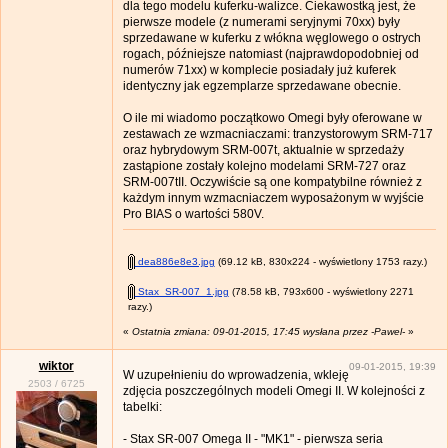
dla tego modelu kuferku-walizce. Ciekawostką jest, że
pierwsze modele (z numerami seryjnymi 70xx) były
sprzedawane w kuferku z włókna węglowego o ostrych
rogach, późniejsze natomiast (najprawdopodobniej od
numerów 71xx) w komplecie posiadały już kuferek
identyczny jak egzemplarze sprzedawane obecnie.
O ile mi wiadomo początkowo Omegi były oferowane w
zestawach ze wzmacniaczami: tranzystorowym SRM-717
oraz hybrydowym SRM-007t, aktualnie w sprzedaży
zastąpione zostały kolejno modelami SRM-727 oraz
SRM-007tII. Oczywiście są one kompatybilne również z
każdym innym wzmacniaczem wyposażonym w wyjście
Pro BIAS o wartości 580V.
dea886e8e3.jpg
(69.12 kB, 830x224 - wyświetlony 1753 razy.)
Stax_SR-007_1.jpg
(78.58 kB, 793x600 - wyświetlony 2271
razy.)
«
Ostatnia zmiana: 09-01-2015, 17:45 wysłana przez -Pawel-
»
wiktor
09-01-2015, 19:39
W uzupełnieniu do wprowadzenia, wkleję
2503
/
6725
zdjęcia poszczególnych modeli Omegi II. W kolejności z
tabelki:
- Stax SR-007 Omega II - "MK1" - pierwsza seria