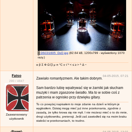
DSC01605_DxO.jpg
(82.64 kB, 1200x799 - wyświetlony 1070
razy.)
α β Σ Φ Ω ℧ μ π °C ± √ ² < ≤ ≥ > ^ Δ −
Fatso
04-05-2015, 07:21
Zawiało romantyzmem. Ale takim dobrym.
290
/
4847
Sam bardzo lubię wpatrywać się w żarniki jak słucham
muzyki i mam zgaszone światło. Ma to w sobie coś z
patrzenia w ognisko przy dzwięku gitary.
To co powyżej napisałem to moje zdanie na dzień w którym je
wygłosiłem. Dzisiaj mogę mieć już inne przekonania, zgodnie z
zasadą, że tylko krowa się nie myli. I nie możesz mieć o to do mnie,
Zaawansowany
drogi użytkowniku, pretensji. Jeśli zaś zawiodłeś się na moim braku
użytkownik
stałości w przekonaniach, to trudno.
-Pawel-
04-05-2015, 13:01