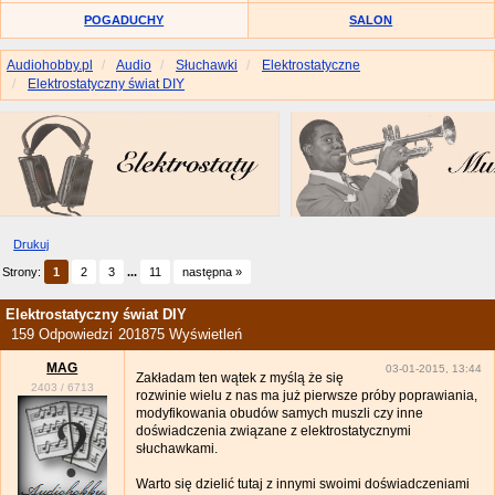
POGADUCHY
SALON
Audiohobby.pl
Audio
Słuchawki
Elektrostatyczne
Elektrostatyczny świat DIY
Drukuj
Strony:
1
2
3
...
11
następna »
Elektrostatyczny świat DIY
159 Odpowiedzi
201875 Wyświetleń
MAG
03-01-2015, 13:44
Zakładam ten wątek z myślą że się
2403
/
6713
rozwinie wielu z nas ma już pierwsze próby poprawiania,
modyfikowania obudów samych muszli czy inne
doświadczenia związane z elektrostatycznymi
słuchawkami.
Warto się dzielić tutaj z innymi swoimi doświadczeniami