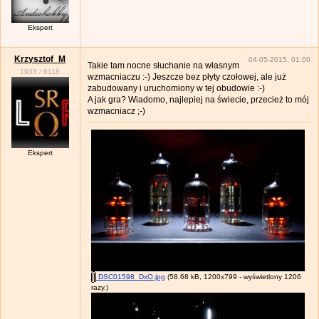
Ekspert
Krzysztof_M
04-05-2015, 01:00
Takie tam nocne słuchanie na własnym
1933
/
6118
wzmacniaczu :-) Jeszcze bez płyty czołowej, ale już
zabudowany i uruchomiony w tej obudowie :-)
A jak gra? Wiadomo, najlepiej na świecie, przecież to mój
wzmacniacz ;-)
Ekspert
DSC01598_DxO.jpg
(58.68 kB, 1200x799 - wyświetlony 1206
razy.)