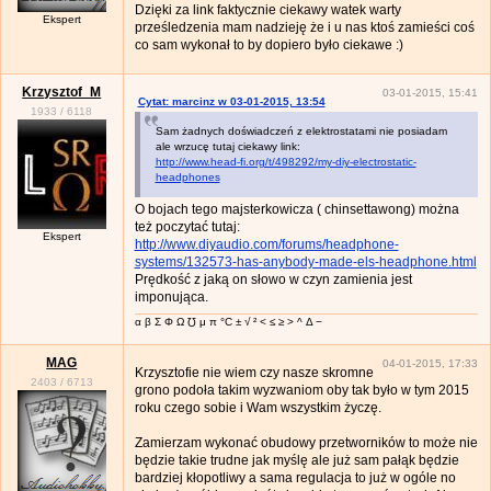
Dzięki za link faktycznie ciekawy watek warty
Ekspert
prześledzenia mam nadzieję że i u nas ktoś zamieści coś
co sam wykonał to by dopiero było ciekawe :)
Krzysztof_M
03-01-2015, 15:41
Cytat: marcinz w 03-01-2015, 13:54
1933
/
6118
Sam żadnych doświadczeń z elektrostatami nie posiadam
ale wrzucę tutaj ciekawy link:
http://www.head-fi.org/t/498292/my-diy-electrostatic-
headphones
O bojach tego majsterkowicza ( chinsettawong) można
też poczytać tutaj:
Ekspert
http://www.diyaudio.com/forums/headphone-
systems/132573-has-anybody-made-els-headphone.html
Prędkość z jaką on słowo w czyn zamienia jest
imponująca.
α β Σ Φ Ω ℧ μ π °C ± √ ² < ≤ ≥ > ^ Δ −
MAG
04-01-2015, 17:33
Krzysztofie nie wiem czy nasze skromne
2403
/
6713
grono podoła takim wyzwaniom oby tak było w tym 2015
roku czego sobie i Wam wszystkim życzę.
Zamierzam wykonać obudowy przetworników to może nie
będzie takie trudne jak myślę ale już sam pałąk będzie
bardziej kłopotliwy a sama regulacja to już w ogóle no