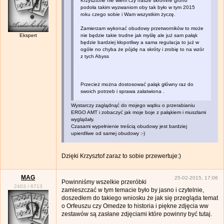
Krzysztofie nie wiem czy nasze skromne grono
podoła takim wyzwaniom oby tak było w tym 2015
roku czego sobie i Wam wszystkim życzę.
Zamierzam wykonać obudowy przetworników to może
Ekspert
nie będzie takie trudne jak myślę ale już sam pałąk
będzie bardziej kłopotliwy a sama regulacja to już w
ogóle no chyba że pójdę na skróty i zrobię to na wzór
z tych Abyss
Przecież można dostosować pałąk główny raz do
swoich potrzeb i sprawa załatwiona .
Wystarczy zaglądnąć do mojego wątku o przerabianiu
ERGO AMT i zobaczyć jak moje boje z pałąkiem i muszlami
wyglądały.
Czasami wypełnienie treścią obudowy jest bardziej
upierdliwe od samej obudowy :-)
Dzięki Krzysztof zaraz to sobie przewertuje:)
MAG
25-02-2015, 17:06
Powinniśmy wszelkie przeróbki
2403
/
6713
zamieszczać w tym temacie było by jasno i czytelnie,
doszedłem do takiego wniosku że jak się przegląda temat
o Orfeuszu czy Omedze to historia i piękne zdjęcia ww
zestawów są zasłane zdjęciami które powinny być tutaj.