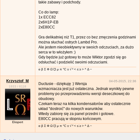
takie zabawy i podchody.
Co do lamp:
1x ECC82
2x6H1P-EB
2xE80CC
Gra delikatniej niż T1, przez co bez zmęczenia godzinami
można słuchać ostrych Lambd Pro.
Ale jestem nieobiektywny w swoich odczuciach, za dużo
serca w to włożyłem :)
Gdy będzie już gotowy to może Wiktor zgodzi się go
odsłuchać i podzielić swoimi odczuciami.
α β Σ Φ Ω ℧ μ π °C ± √ ² < ≤ ≥ > ^ Δ −
Krzysztof_M
04-05-2015, 22:36
Ductusie - dziękuję :) Wersja
1933
/
6118
wzmacniacza jest już ostateczna. Jednak wynikły pewne
problemy po przeprowadzeniu wersji deseczkowej do
obudowy.
Czekam teraz na kilka kondensatorów aby ostatecznie
układ "dostroić" do nowych warunków.
Wtedy zabiorę się za panel przedni i gotowe.
E80CC pracują w stopniu końcowym.
Ekspert
α β Σ Φ Ω ℧ μ π °C ± √ ² < ≤ ≥ > ^ Δ −