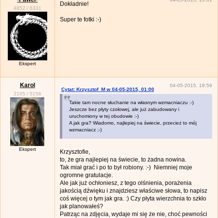
Dokładnie!
4852
/
6331
Super te fotki :-)
Ekspert
Karol
04-05-2015, 18:59
Cytat: Krzysztof_M w 04-05-2015, 01:00
2105
/
5156
Takie tam nocne słuchanie na własnym wzmacniaczu :-)
Jeszcze bez płyty czołowej, ale już zabudowany i
uruchomiony w tej obudowie :-)
A jak gra? Wiadomo, najlepiej na świecie, przecież to mój
wzmacniacz ;-)
Ekspert
Krzysztofie,
to, że gra najlepiej na świecie, to żadna nowina.
Tak miał grać i po to był robiony. :-) Niemniej moje
ogromne gratulacje.
Ale jak już ochłoniesz, z tego olśnienia, porażenia
jakością dźwięku i znajdziesz właściwe słowa, to napisz
coś więcej o tym jak gra. :) Czy płyta wierzchnia to szkło
jak planowałeś?
Patrząc na zdjęcia, wydaje mi się że nie, choć pewności