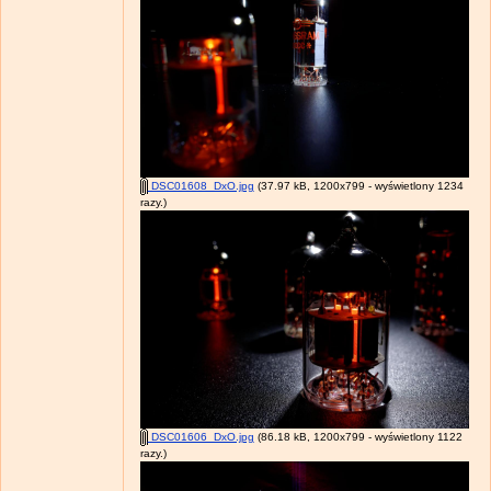
DSC01608_DxO.jpg
(37.97 kB, 1200x799 - wyświetlony 1234
razy.)
DSC01606_DxO.jpg
(86.18 kB, 1200x799 - wyświetlony 1122
razy.)