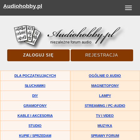
Audiohobby.pl
Toggle
navigat
ZALOGUJ SIĘ
REJESTRACJA
DLA POCZĄTKUJĄCYCH
OGÓLNIE O AUDIO
SŁUCHAWKI
MAGNETOFONY
DIY
LAMPY
GRAMOFONY
STREAMING / PC-AUDIO
KABLE I AKCESORIA
TV I VIDEO
STUDIO
MUZYKA
KUPIĘ / SPRZEDAM
SPRAWY FORUM