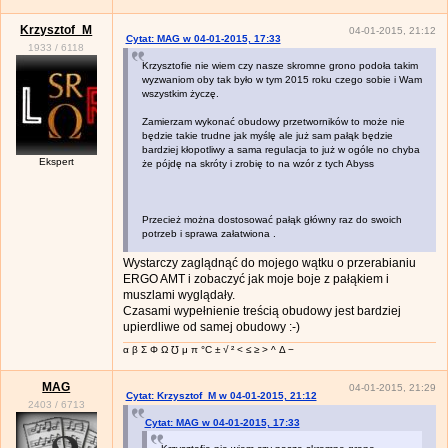
Krzysztof_M
04-01-2015, 21:12
Cytat: MAG w 04-01-2015, 17:33
1933
/
6118
Krzysztofie nie wiem czy nasze skromne grono podoła takim
wyzwaniom oby tak było w tym 2015 roku czego sobie i Wam
wszystkim życzę.
Zamierzam wykonać obudowy przetworników to może nie
będzie takie trudne jak myślę ale już sam pałąk będzie
bardziej kłopotliwy a sama regulacja to już w ogóle no chyba
Ekspert
że pójdę na skróty i zrobię to na wzór z tych Abyss
Przecież można dostosować pałąk główny raz do swoich
potrzeb i sprawa załatwiona .
Wystarczy zaglądnąć do mojego wątku o przerabianiu
ERGO AMT i zobaczyć jak moje boje z pałąkiem i
muszlami wyglądały.
Czasami wypełnienie treścią obudowy jest bardziej
upierdliwe od samej obudowy :-)
α β Σ Φ Ω ℧ μ π °C ± √ ² < ≤ ≥ > ^ Δ −
MAG
04-01-2015, 21:29
Cytat: Krzysztof_M w 04-01-2015, 21:12
2403
/
6713
Cytat: MAG w 04-01-2015, 17:33