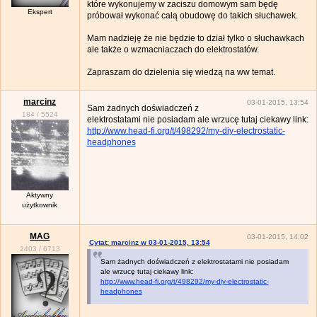
które wykonujemy w zaciszu domowym sam będę
Ekspert
próbował wykonać całą obudowę do takich słuchawek.
Mam nadzieję że nie będzie to dział tylko o słuchawkach
ale także o wzmacniaczach do elektrostatów.
Zapraszam do dzielenia się wiedzą na ww temat.
marcinz
03-01-2015, 13:54
Sam żadnych doświadczeń z
184
/
5524
elektrostatami nie posiadam ale wrzucę tutaj ciekawy link:
http://www.head-fi.org/t/498292/my-diy-electrostatic-
headphones
Aktywny
użytkownik
MAG
03-01-2015, 14:02
Cytat: marcinz w 03-01-2015, 13:54
2403
/
6713
Sam żadnych doświadczeń z elektrostatami nie posiadam
ale wrzucę tutaj ciekawy link:
http://www.head-fi.org/t/498292/my-diy-electrostatic-
headphones