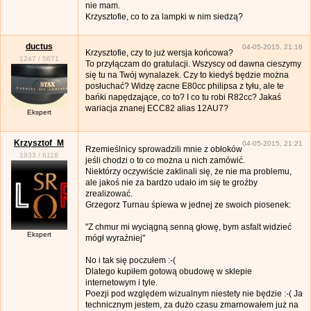
nie mam.
Krzysztofie, co to za lampki w nim siedzą?
ductus
04-05-2015, 21:16
Krzysztofie, czy to już wersja końcowa?
1247
/
5671
To przyłączam do gratulacji. Wszyscy od dawna cieszymy
się tu na Twój wynalazek. Czy to kiedyś będzie można
posłuchać? Widzę zacne E80cc philipsa z tyłu, ale te
bańki napędzające, co to? I co tu robi R82cc? Jakaś
wariacja znanej ECC82 alias 12AU7?
Ekspert
Krzysztof_M
04-05-2015, 21:21
Rzemieślnicy sprowadzili mnie z obłoków
1933
/
6118
jeśli chodzi o to co można u nich zamówić.
Niektórzy oczywiście zaklinali się, że nie ma problemu,
ale jakoś nie za bardzo udało im się te groźby
zrealizować.
Grzegorz Turnau śpiewa w jednej ze swoich piosenek:
"Z chmur mi wyciągną senną głowę, bym asfalt widzieć
Ekspert
mógł wyraźniej"
No i tak się poczułem :-(
Dlatego kupiłem gotową obudowę w sklepie
internetowym i tyle.
Poezji pod względem wizualnym niestety nie będzie :-( Ja
technicznym jestem, za dużo czasu zmarnowałem już na