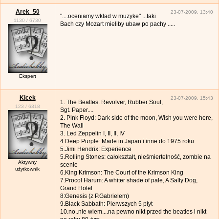
Arek_50
23-07-2009, 13:40
"....oceniamy wklad w muzyke" ...taki
1130
/
6730
Bach czy Mozart mieliby ubaw po pachy .....
Ekspert
Kicek
23-07-2009, 15:43
1. The Beatles: Revolver, Rubber Soul,
123
/
6318
Sgt. Paper....
2. Pink Floyd: Dark side of the moon, Wish you were here,
The Wall
3. Led Zeppelin I, II, II, IV
4.Deep Purple: Made in Japan i inne do 1975 roku
5.Jimi Hendrix: Experience
5.Rolling Stones: całokształt, nieśmiertelność, zombie na
Aktywny
scenie
użytkownik
6.King Krimson: The Court of the Krimson King
7.Procol Harum: A whiter shade of pale, A Salty Dog,
Grand Hotel
8:Genesis (z P.Gabrielem)
9.Black Sabbath: Pierwszych 5 płyt
10.no..nie wiem....na pewno nikt przed the beatles i nikt