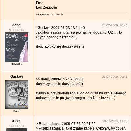
Free
Led Zeppelin
ciekawosc brzmienia
dong
24-07-2009, 20:48
^Gustaw, 2009-07-23 13:14:40
541
/
6696
Jak ktoś jeszcze tutaj, na poważnie, doda np. U2...... to
chyba spadnę z krzesła :-)
dość szybko się doczekałeś :)
Ekspert
Gustaw
25-07-2009, 00:41
>> dong, 2009-07-24 20:48:38
dość szybko się doczekałeś :)
Właśnie, przykładam sobie lód do guza na czole, którego
nabawiłem się po gwałtownym upadku z krzesła :)
Gość
atom
28-07-2009, 11:25
> Rolandsinger, 2009-07-23 00:21:25
191
/
6688
> Przepraszam, a jakie znane kapele wykonywały covery