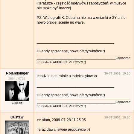
literaturze - częstość motywów i zapożyczeń, w muzyce
nie może być inaczej.
PS. W biografii K. Cobaina nie ma wzmianki o SY ani o
nowojorskiej scenie no wave.
_____________________________________
Hi-endy sprzedane, nowe oferty wkrótce :)
____________________________________________Zapraszam
do zakładki AUDIOSCEPTYCYZM :)
Rolandsinger
30-07-2009, 10:20
chodziło naturalnie o indeks cytowań.
2894
/
6728
_____________________________________
Hi-endy sprzedane, nowe oferty wkrótce :)
____________________________________________Zapraszam
Ekspert
do zakładki AUDIOSCEPTYCYZM :)
Gustaw
30-07-2009, 10:20
>> atom, 2009-07-28 11:25:05
Teraz dawaj swoje propozycje :-)