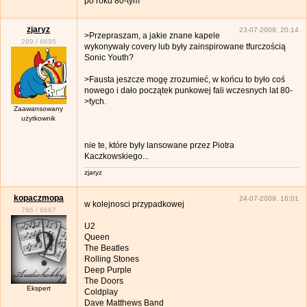
po roku 80-tym
zjaryz
23-07-2009, 20:14
>Przepraszam, a jakie znane kapele
289
/
6695
wykonywały covery lub były zainspirowane tfurczością
Sonic Youth?
>Fausta jeszcze mogę zrozumieć, w końcu to było coś
nowego i dało początek punkowej fali wczesnych lat 80-
>tych.
Zaawansowany
użytkownik
nie te, które były lansowane przez Piotra
Kaczkowskiego...
zjaryz
kopaczmopa
24-07-2009, 16:01
w kolejnosci przypadkowej
786
/
6667
U2
Queen
The Beatles
Rolling Stones
Deep Purple
The Doors
Ekspert
Coldplay
Dave Matthews Band