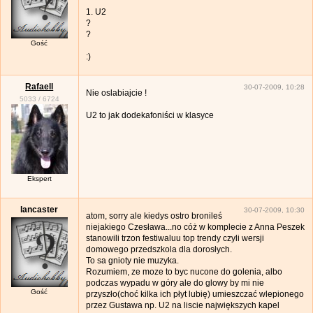
1. U2
?
?
Gość
:)
Rafaell
30-07-2009, 10:28
Nie oslabiajcie !
5033
/
6724
U2 to jak dodekafoniści w klasyce
Ekspert
lancaster
30-07-2009, 10:30
atom, sorry ale kiedys ostro bronileś
niejakiego Czesława...no cóż w komplecie z Anna Peszek
stanowili trzon festiwaluu top trendy czyli wersji
domowego przedszkola dla dorosłych.
To sa gnioty nie muzyka.
Rozumiem, ze moze to byc nucone do golenia, albo
podczas wypadu w góry ale do glowy by mi nie
Gość
przyszło(choć kilka ich płyt lubię) umieszczać wlepionego
przez Gustawa np. U2 na liscie największych kapel