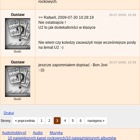
rockowych.
Gustaw
30-07-2009, 10:36
>> Rafaell, 2009-07-30 10:28:19
Nie oslabiajcie !
U2 to jak dodekafoniści w klasyce
Nie wiem czy koledzy zauważyli moje wcześniejsze posty
na temat U2 :-)
Gość
Gustaw
30-07-2009, 10:38
jeszcze zapomniałem dopisać - Bon Jovi
:-)))
Gość
Drukuj
Strony:
« poprzednia
1
2
3
4
5
6
następna »
Audiohobby.pl
Audio
Muzyka
10 największych kapel rockowych/10 najważniejszych albumów