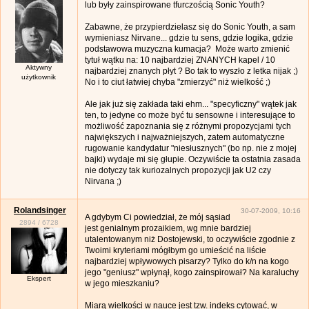
lub były zainspirowane tfurczością Sonic Youth?
Zabawne, że przypierdzielasz się do Sonic Youth, a sam
wymieniasz Nirvane... gdzie tu sens, gdzie logika, gdzie
podstawowa muzyczna kumacja? Może warto zmienić
tytuł wątku na: 10 najbardziej ZNANYCH kapel / 10
Aktywny
najbardziej znanych płyt ? Bo tak to wyszło z letka nijak ;)
użytkownik
No i to ciut łatwiej chyba "zmierzyć" niż wielkość ;)
Ale jak już się zakłada taki ehm... "specyficzny" wątek jak
ten, to jedyne co może być tu sensowne i interesujące to
możliwość zapoznania się z różnymi propozycjami tych
największych i najważniejszych, zatem automatyczne
rugowanie kandydatur "niesłusznych" (bo np. nie z mojej
bajki) wydaje mi się głupie. Oczywiście ta ostatnia zasada
nie dotyczy tak kuriozalnych propozycji jak U2 czy
Nirvana ;)
Rolandsinger
30-07-2009, 10:16
A gdybym Ci powiedział, że mój sąsiad
2894
/
6728
jest genialnym prozaikiem, wg mnie bardziej
utalentowanym niż Dostojewski, to oczywiście zgodnie z
Twoimi kryteriami mógłbym go umieścić na liście
najbardziej wpływowych pisarzy? Tylko do k/n na kogo
jego "geniusz" wpłynął, kogo zainspirował? Na karaluchy
Ekspert
w jego mieszkaniu?
Miarą wielkości w nauce jest tzw. indeks cytować, w