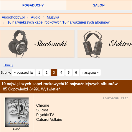
POGADUCHY
SALON
Audiohobby.pl
Audio
Muzyka
10 największych kapel rockowych/10 najważniejszych albumów
Drukuj
Strony:
« poprzednia
1
2
3
4
5
6
następna »
10 największych kapel rockowych/10 najważniejszych albumów
85 Odpowiedzi
84991 Wyświetleń
23-07-2009, 13:20
Chrome
Suicide
Psychic TV
Cabaret Voltaire
Gość