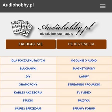
Audiohobby.pl
Toggle
navigat
ZALOGUJ SIĘ
REJESTRACJA
DLA POCZĄTKUJĄCYCH
OGÓLNIE O AUDIO
SŁUCHAWKI
MAGNETOFONY
DIY
LAMPY
GRAMOFONY
STREAMING / PC-AUDIO
KABLE I AKCESORIA
TV I VIDEO
STUDIO
MUZYKA
KUPIĘ / SPRZEDAM
SPRAWY FORUM