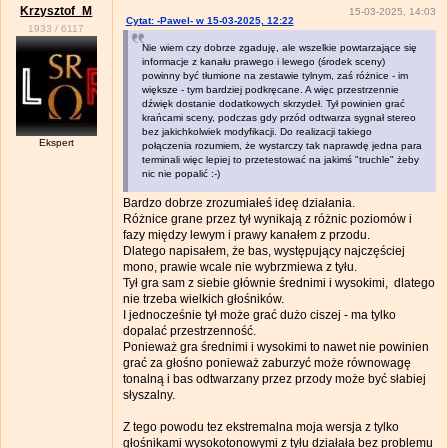
Krzysztof_M
15-03-2025, 14:03
Cytat: -Pawel- w 15-03-2025, 12:22
1933
/
6117
Nie wiem czy dobrze zgaduję, ale wszelkie powtarzające się
informacje z kanału prawego i lewego (środek sceny)
powinny być tłumione na zestawie tylnym, zaś różnice - im
większe - tym bardziej podkręcane. A więc przestrzennie
dźwięk dostanie dodatkowych skrzydeł. Tył powinien grać
krańcami sceny, podczas gdy przód odtwarza sygnał stereo
bez jakichkolwiek modyfikacji. Do realizacji takiego
Ekspert
połączenia rozumiem, że wystarczy tak naprawdę jedna para
terminali więc lepiej to przetestować na jakimś "truchle" żeby
nic nie popalić :-)
Bardzo dobrze zrozumiałeś ideę działania.
Różnice grane przez tył wynikają z różnic poziomów i
fazy między lewym i prawy kanałem z przodu.
Dlatego napisałem, że bas, występujący najczęściej
mono, prawie wcale nie wybrzmiewa z tyłu.
Tył gra sam z siebie głównie średnimi i wysokimi, dlatego
nie trzeba wielkich głośników.
I jednocześnie tył może grać dużo ciszej - ma tylko
dopalać przestrzenność.
Ponieważ gra średnimi i wysokimi to nawet nie powinien
grać za głośno ponieważ zaburzyć może równowagę
tonalną i bas odtwarzany przez przody może być słabiej
słyszalny.
Z tego powodu tez ekstremalna moja wersja z tylko
głośnikami wysokotonowymi z tyłu działała bez problemu