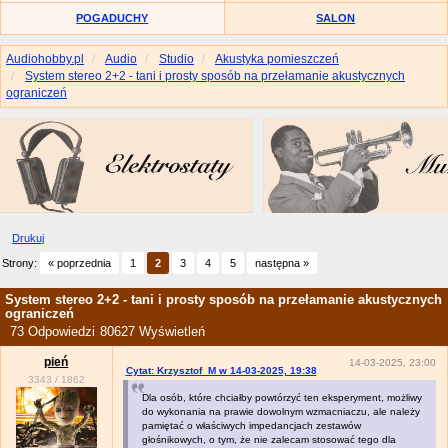
POGADUCHY
SALON
Audiohobby.pl
Audio
Studio
Akustyka pomieszczeń
System stereo 2+2 - tani i prosty sposób na przełamanie akustycznych
ograniczeń
Drukuj
Strony:
« poprzednia
1
2
3
4
5
następna »
System stereo 2+2 - tani i prosty sposób na przełamanie akustycznych
ograniczeń
73 Odpowiedzi
80627 Wyświetleń
pień
14-03-2025, 23:00
Cytat: Krzysztof_M w 14-03-2025, 19:38
3343
/
1862
Dla osób, które chciałby powtórzyć ten eksperyment, możliwy
do wykonania na prawie dowolnym wzmacniaczu, ale należy
pamiętać o właściwych impedancjach zestawów
głośnikowych, o tym, że nie zalecam stosować tego dla