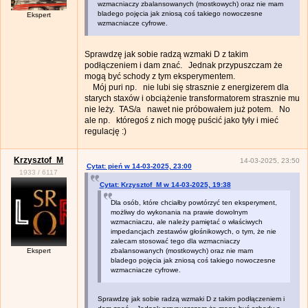
wzmacniaczy zbalansowanych (mostkowych) oraz nie mam
bladego pojęcia jak zniosą coś takiego nowoczesne
Ekspert
wzmacniacze cyfrowe.
Sprawdzę jak sobie radzą wzmaki D z takim
podłączeniem i dam znać. Jednak przypuszczam że
mogą być schody z tym eksperymentem.
Mój puri np. nie lubi się strasznie z energizerem dla
starych staxów i obciążenie transformatorem strasznie mu
nie leży. TAS/a nawet nie próbowałem już potem. No
ale np. któregoś z nich mogę puścić jako tyły i mieć
regulację :)
Krzysztof_M
14-03-2025, 23:50
Cytat: pień w 14-03-2025, 23:00
1933
/
6117
Cytat: Krzysztof_M w 14-03-2025, 19:38
Dla osób, które chciałby powtórzyć ten eksperyment,
możliwy do wykonania na prawie dowolnym
wzmacniaczu, ale należy pamiętać o właściwych
impedancjach zestawów głośnikowych, o tym, że nie
zalecam stosować tego dla wzmacniaczy
Ekspert
zbalansowanych (mostkowych) oraz nie mam
bladego pojęcia jak zniosą coś takiego nowoczesne
wzmacniacze cyfrowe.
Sprawdzę jak sobie radzą wzmaki D z takim podłączeniem i