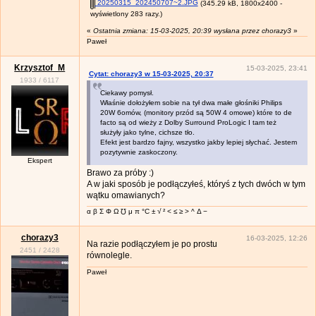
20250315_202450707~2.JPG
(345.29 kB, 1800x2400 -
wyświetlony 283 razy.)
«
Ostatnia zmiana: 15-03-2025, 20:39 wysłana przez chorazy3
»
Paweł
Krzysztof_M
15-03-2025, 23:41
Cytat: chorazy3 w 15-03-2025, 20:37
1933
/
6117
Ciekawy pomysł.
Właśnie dołożyłem sobie na tył dwa małe głośniki Philips
20W 6omów, (monitory przód są 50W 4 omowe) które to de
facto są od wieży z Dolby Surround ProLogic I tam też
służyły jako tylne, cichsze tło.
Efekt jest bardzo fajny, wszystko jakby lepiej słychać. Jestem
pozytywnie zaskoczony.
Ekspert
Brawo za próby :)
A w jaki sposób je podłączyłeś, któryś z tych dwóch w tym
wątku omawianych?
α β Σ Φ Ω ℧ μ π °C ± √ ² < ≤ ≥ > ^ Δ −
chorazy3
16-03-2025, 12:26
Na razie podłączyłem je po prostu
2451
/
2428
równolegle.
Paweł