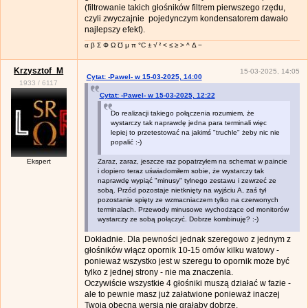
(filtrowanie takich głośników filtrem pierwszego rzędu,
czyli zwyczajnie pojedynczym kondensatorem dawało
najlepszy efekt).
α β Σ Φ Ω ℧ μ π °C ± √ ² < ≤ ≥ > ^ Δ −
Krzysztof_M
15-03-2025, 14:05
Cytat: -Pawel- w 15-03-2025, 14:00
1933
/
6117
Cytat: -Pawel- w 15-03-2025, 12:22
Do realizacji takiego połączenia rozumiem, że
wystarczy tak naprawdę jedna para terminali więc
lepiej to przetestować na jakimś "truchle" żeby nic nie
popalić :-)
Ekspert
Zaraz, zaraz, jeszcze raz popatrzyłem na schemat w paincie
i dopiero teraz uświadomiłem sobie, że wystarczy tak
naprawdę wypiąć "minusy" tylnego zestawu i zewrzeć ze
sobą. Przód pozostaje nietknięty na wyjściu A, zaś tył
pozostanie spięty ze wzmacniaczem tylko na czerwonych
terminalach. Przewody minusowe wychodzące od monitorów
wystarczy ze sobą połączyć. Dobrze kombinuję? :-)
Dokładnie. Dla pewności jednak szeregowo z jednym z
głośników włącz opornik 10-15 omów kilku watowy -
ponieważ wszystko jest w szeregu to opornik może być
tylko z jednej strony - nie ma znaczenia.
Oczywiście wszystkie 4 głośniki muszą działać w fazie -
ale to pewnie masz już załatwione ponieważ inaczej
Twoja obecna wersja nie grałaby dobrze.