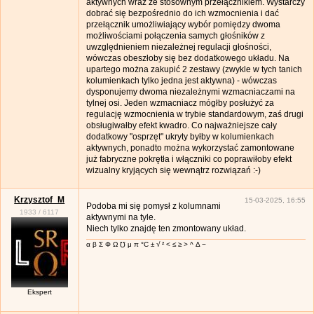
aktywnych wraz ze stosownym przełącznikiem. Wystarczy
dobrać się bezpośrednio do ich wzmocnienia i dać
przełącznik umożliwiający wybór pomiędzy dwoma
możliwościami połączenia samych głośników z
uwzględnieniem niezależnej regulacji głośności,
wówczas obeszłoby się bez dodatkowego układu. Na
upartego można zakupić 2 zestawy (zwykle w tych tanich
kolumienkach tylko jedna jest aktywna) - wówczas
dysponujemy dwoma niezależnymi wzmacniaczami na
tylnej osi. Jeden wzmacniacz mógłby posłużyć za
regulację wzmocnienia w trybie standardowym, zaś drugi
obsługiwałby efekt kwadro. Co najważniejsze cały
dodatkowy "osprzęt" ukryty byłby w kolumienkach
aktywnych, ponadto można wykorzystać zamontowane
już fabryczne pokrętła i włączniki co poprawiłoby efekt
wizualny kryjących się wewnątrz rozwiązań :-)
Krzysztof_M
15-03-2025, 16:55
Podoba mi się pomysł z kolumnami
1933
/
6117
aktywnymi na tyle.
Niech tylko znajdę ten zmontowany układ.
α β Σ Φ Ω ℧ μ π °C ± √ ² < ≤ ≥ > ^ Δ −
Ekspert