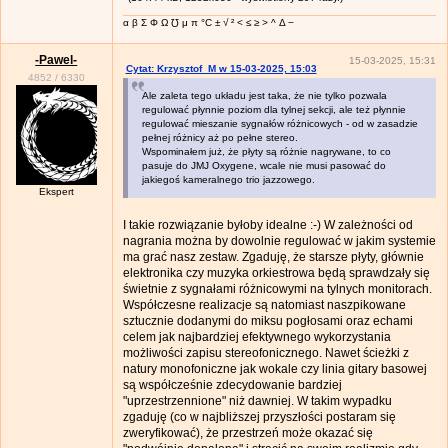
α β Σ Φ Ω ℧ μ π °C ± √ ² < ≤ ≥ > ^ Δ −
-Pawel-
15-03-2025, 15:31
Cytat: Krzysztof_M w 15-03-2025, 15:03
4852
/
6330
Ale zaleta tego układu jest taka, że nie tylko pozwala
regulować płynnie poziom dla tylnej sekcji, ale też płynnie
regulować mieszanie sygnałów różnicowych - od w zasadzie
pełnej różnicy aż po pełne stereo.
Wspominałem już, że płyty są różnie nagrywane, to co
pasuje do JMJ Oxygene, wcale nie musi pasować do
jakiegoś kameralnego trio jazzowego.
Ekspert
I takie rozwiązanie byłoby idealne :-) W zależności od
nagrania można by dowolnie regulować w jakim systemie
ma grać nasz zestaw. Zgaduję, że starsze płyty, głównie
elektronika czy muzyka orkiestrowa będą sprawdzały się
świetnie z sygnałami różnicowymi na tylnych monitorach.
Współczesne realizacje są natomiast naszpikowane
sztucznie dodanymi do miksu pogłosami oraz echami
celem jak najbardziej efektywnego wykorzystania
możliwości zapisu stereofonicznego. Nawet ścieżki z
natury monofoniczne jak wokale czy linia gitary basowej
są współcześnie zdecydowanie bardziej
"uprzestrzennione" niż dawniej. W takim wypadku
zgaduję (co w najbliższej przyszłości postaram się
zweryfikować), że przestrzeń może okazać się