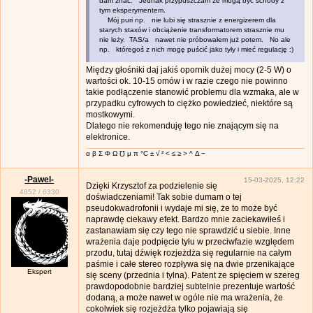
dam znać. Jednak przypuszczam że mogą być schody z
tym eksperymentem.
Mój puri np. nie lubi się strasznie z energizerem dla
starych staxów i obciążenie transformatorem strasznie mu
nie leży. TAS/a nawet nie próbowałem już potem. No ale
np. któregoś z nich mogę puścić jako tyły i mieć regulację :)
Między głośniki daj jakiś opornik dużej mocy (2-5 W) o
wartości ok. 10-15 omów i w razie czego nie powinno
takie podłączenie stanowić problemu dla wzmaka, ale w
przypadku cyfrowych to ciężko powiedzieć, niektóre są
mostkowymi.
Dlatego nie rekomenduję tego nie znającym się na
elektronice.
α β Σ Φ Ω ℧ μ π °C ± √ ² < ≤ ≥ > ^ Δ −
-Pawel-
15-03-2025, 12:22
Dzięki Krzysztof za podzielenie się
4852
/
6330
doświadczeniami! Tak sobie dumam o tej
pseudokwadrofonii i wydaje mi się, że to może być
naprawdę ciekawy efekt. Bardzo mnie zaciekawiłeś i
zastanawiam się czy tego nie sprawdzić u siebie. Inne
wrażenia daje podpięcie tyłu w przeciwfazie względem
przodu, tutaj dźwięk rozjeżdża się regularnie na całym
paśmie i całe stereo rozpływa się na dwie przenikające
Ekspert
się sceny (przednia i tylna). Patent ze spięciem w szereg
prawdopodobnie bardziej subtelnie prezentuje wartość
dodaną, a może nawet w ogóle nie ma wrażenia, że
cokolwiek się rozjeżdża tylko pojawiają się