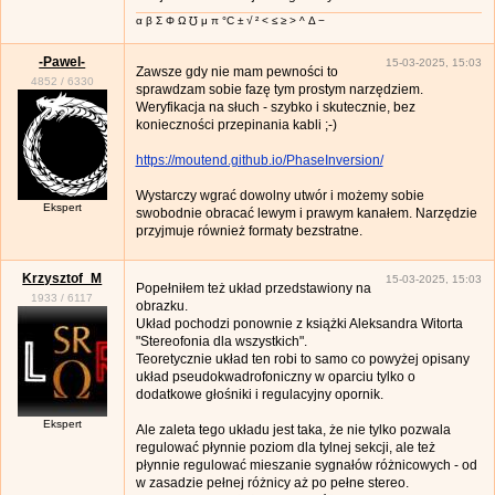
α β Σ Φ Ω ℧ μ π °C ± √ ² < ≤ ≥ > ^ Δ −
-Pawel-
15-03-2025, 15:03
Zawsze gdy nie mam pewności to
4852
/
6330
sprawdzam sobie fazę tym prostym narzędziem.
Weryfikacja na słuch - szybko i skutecznie, bez
konieczności przepinania kabli ;-)
https://moutend.github.io/PhaseInversion/
Wystarczy wgrać dowolny utwór i możemy sobie
Ekspert
swobodnie obracać lewym i prawym kanałem. Narzędzie
przyjmuje również formaty bezstratne.
Krzysztof_M
15-03-2025, 15:03
Popełniłem też układ przedstawiony na
1933
/
6117
obrazku.
Układ pochodzi ponownie z książki Aleksandra Witorta
"Stereofonia dla wszystkich".
Teoretycznie układ ten robi to samo co powyżej opisany
układ pseudokwadrofoniczny w oparciu tylko o
dodatkowe głośniki i regulacyjny opornik.
Ekspert
Ale zaleta tego układu jest taka, że nie tylko pozwala
regulować płynnie poziom dla tylnej sekcji, ale też
płynnie regulować mieszanie sygnałów różnicowych - od
w zasadzie pełnej różnicy aż po pełne stereo.