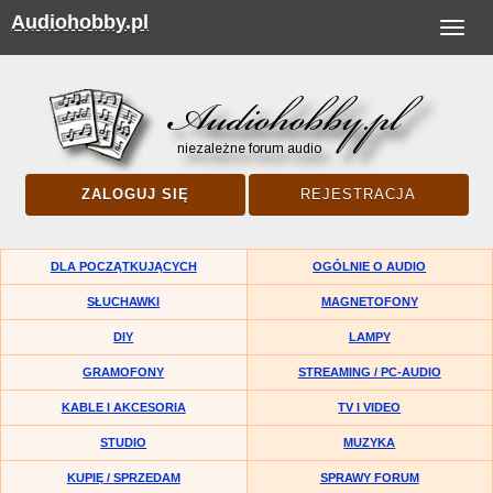
Audiohobby.pl
Toggle
navigat
ZALOGUJ SIĘ
REJESTRACJA
DLA POCZĄTKUJĄCYCH
OGÓLNIE O AUDIO
SŁUCHAWKI
MAGNETOFONY
DIY
LAMPY
GRAMOFONY
STREAMING / PC-AUDIO
KABLE I AKCESORIA
TV I VIDEO
STUDIO
MUZYKA
KUPIĘ / SPRZEDAM
SPRAWY FORUM