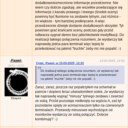
dodatkowe/wzmocnione informacje przestrzenne. Nie
wiem czy dobrze zgaduję, ale wszelkie powtarzające się
informacje z kanału prawego i lewego (środek sceny)
powinny być tłumione na zestawie tylnym, zaś różnice -
im większe - tym bardziej podkręcane. A więc
przestrzennie dźwięk dostanie dodatkowych skrzydeł. Tył
powinien grać krańcami sceny, podczas gdy przód
odtwarza sygnał stereo bez jakichkolwiek modyfikacji. Do
realizacji takiego połączenia rozumiem, że wystarczy tak
naprawdę jedna para terminali więc lepiej to
przetestować na jakimś "truchle" żeby nic nie popalić :-)
-Pawel-
15-03-2025, 14:00
Cytat: -Pawel- w 15-03-2025, 12:22
4852
/
6330
Do realizacji takiego połączenia rozumiem, że wystarczy tak
naprawdę jedna para terminali więc lepiej to przetestować
na jakimś "truchle" żeby nic nie popalić :-)
Zaraz, zaraz, jeszcze raz popatrzyłem na schemat w
paincie i dopiero teraz uświadomiłem sobie, że wystarczy
tak naprawdę wypiąć "minusy" tylnego zestawu i zewrzeć
Ekspert
ze sobą. Przód pozostaje nietknięty na wyjściu A, zaś tył
pozostanie spięty ze wzmacniaczem tylko na czerwonych
terminalach. Przewody minusowe wychodzące od
monitorów wystarczy ze sobą połączyć. Dobrze
kombinuję? :-)