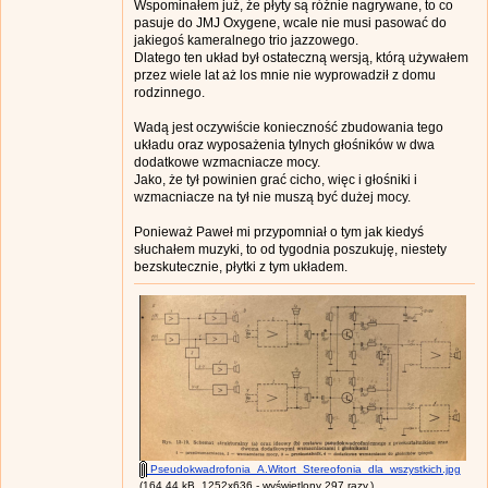
Wspominałem już, że płyty są różnie nagrywane, to co
pasuje do JMJ Oxygene, wcale nie musi pasować do
jakiegoś kameralnego trio jazzowego.
Dlatego ten układ był ostateczną wersją, którą używałem
przez wiele lat aż los mnie nie wyprowadził z domu
rodzinnego.
Wadą jest oczywiście konieczność zbudowania tego
układu oraz wyposażenia tylnych głośników w dwa
dodatkowe wzmacniacze mocy.
Jako, że tył powinien grać cicho, więc i głośniki i
wzmacniacze na tył nie muszą być dużej mocy.
Ponieważ Paweł mi przypomniał o tym jak kiedyś
słuchałem muzyki, to od tygodnia poszukuję, niestety
bezskutecznie, płytki z tym układem.
Pseudokwadrofonia_A.Witort_Stereofonia_dla_wszystkich.jpg
(164.44 kB, 1252x636 - wyświetlony 297 razy.)