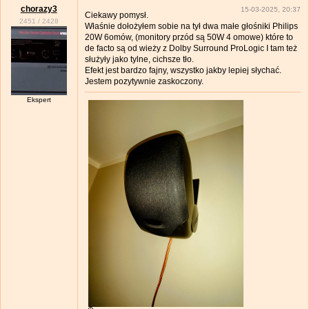
chorazy3
15-03-2025, 20:37
Ciekawy pomysł.
2451
/
2428
Właśnie dołożyłem sobie na tył dwa małe głośniki Philips
20W 6omów, (monitory przód są 50W 4 omowe) które to
de facto są od wieży z Dolby Surround ProLogic I tam też
służyły jako tylne, cichsze tło.
Efekt jest bardzo fajny, wszystko jakby lepiej słychać.
Jestem pozytywnie zaskoczony.
Ekspert