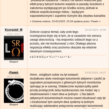
"podwójnie dopalona" i stracić na swoim realizmie gdy
efekt pracy tylnych kolumn wejdzie w paradę ścieżkom z
założenia występującym po środku sceny, jednak w
efekcie współczesnego miksu - będącym
napowietrzonymi i zupełnie różnymi dla obydwu kanałów.
«
Ostatnia zmiana: 15-03-2025, 15:34 wysłana przez -Pawel-
»
Krzysztof_M
15-03-2025, 15:56
Dobrze czujesz temat, cały urok tego
1933
/
6117
rozwiązania kryje się w tym, że w zasadzie nie zwraca
uwagi obecnością - ma wspomóc odsłuch tego co z
przodu, ale nie konkurować z nim. Dlatego płynna
regulacja efektu oraz poziomu okazała się właśnie
idealnym rozwiązaniem.
α β Σ Φ Ω ℧ μ π °C ± √ ² < ≤ ≥ > ^ Δ −
Ekspert
-Pawel-
15-03-2025, 16:27
Hmm...mógłbym sobie na tył wstawić
4852
/
6330
dodatkowo dwie niedrogie kolumienki aktywne i zasilić je
sygnałem przepinanym z głównych tylnych monitorów
spinając je w szereg. Ostatecznie wystarczyłby jakiś
prosty przełącznik żeby każdorazowo nie motać się z
okablowaniem i mam dwa w jednym :-) Na takich
aktywnych kolumienkach można nawet zbudować cały tył
i zrealizować tym samym dwa systemy w jednym
Ekspert
realizując adekwatne połączenia wewnątrz kolumienek