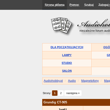
Strona główna
Pomoc
Szukaj
Zaloguj 
DLA POCZĄTKUJĄCYCH
OGÓ
LAMPY
G
STUDIO
SALON
Audiohobby.pl
Audio
Magnetofony
Mag
Strony:
1
2
następna »
Grundig CT-905
Jan61