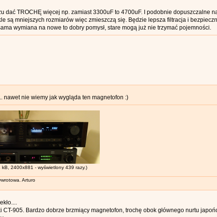
zu dać TROCHĘ więcej np. zamiast 3300uF to 4700uF. I podobnie dopuszczalne na
e są mniejszych rozmiarów więc zmieszczą się. Będzie lepsza filtracja i bezpieczn
sama wymiana na nowe to dobry pomysł, stare mogą już nie trzymać pojemności.
... nawet nie wiemy jak wygląda ten magnetofon :)
 kB, 2400x881 - wyświetlony 439 razy.)
wrotowa. Arturo
ekło....
i CT-905. Bardzo dobrze brzmiący magnetofon, trochę obok głównego nurtu japoń