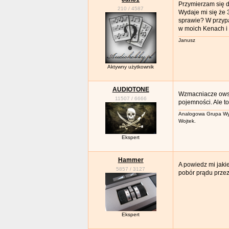
Przymierzam się d
210
/
4587
Wydaje mi się że 
sprawie? W przypa
w moich Kenach i 
Janusz
Aktywny użytkownik
AUDIOTONE
Wzmacniacze owsz
11507
/
6666
pojemności. Ale to
Analogowa Grupa Wy
Wojtek.
Ekspert
Hammer
A powiedz mi jaki
5857
/
3127
pobór prądu przez
Ekspert