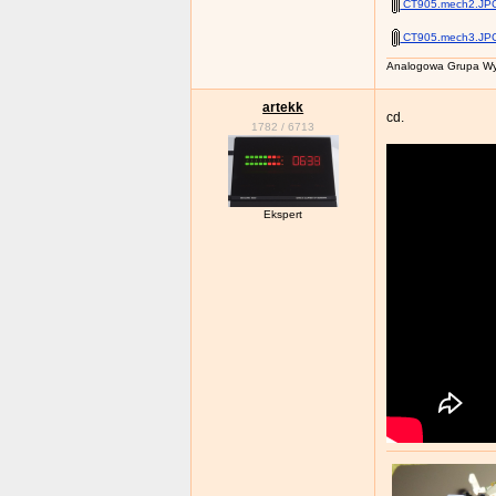
CT905.mech.JPG
CT905.mech2.JP
CT905.mech3.JP
Analogowa Grupa Wy
artekk
cd.
1782
/
6713
Ekspert