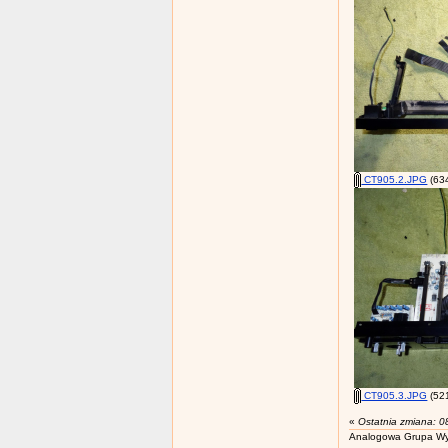
CT905.2.JPG
(634
CT905.3.JPG
(521
«
Ostatnia zmiana: 0
Analogowa Grupa Wy