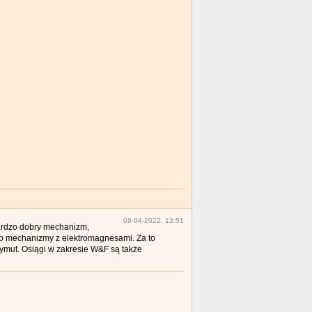
08-04-2022, 13:51
ardzo dobry mechanizm,
k to mechanizmy z elektromagnesami. Za to
ymut. Osiągi w zakresie W&F są także