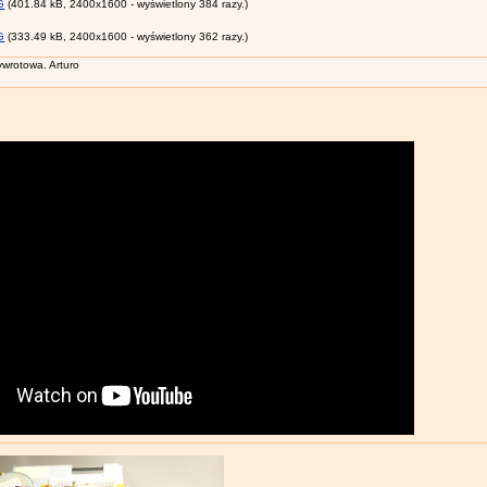
(404.69 kB, 2400x1600 - wyświetlony 350 razy.)
G
(401.84 kB, 2400x1600 - wyświetlony 384 razy.)
G
(333.49 kB, 2400x1600 - wyświetlony 362 razy.)
wrotowa. Arturo