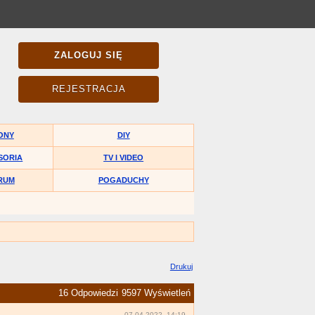
ZALOGUJ SIĘ
REJESTRACJA
ONY
DIY
SORIA
TV I VIDEO
RUM
POGADUCHY
Drukuj
16 Odpowiedzi
9597 Wyświetleń
07-04-2022, 14:19