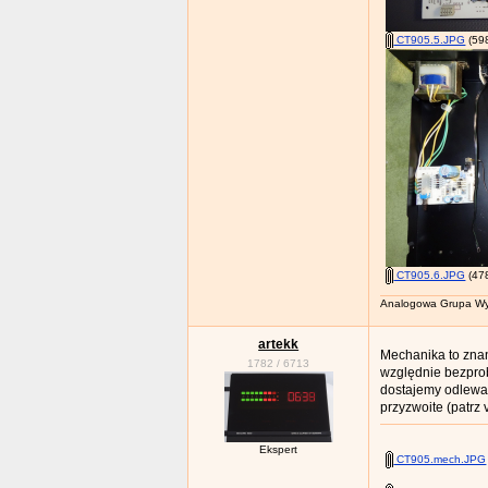
CT905.5.JPG
(598
CT905.6.JPG
(478
Analogowa Grupa Wy
artekk
Mechanika to zna
1782
/
6713
względnie bezprob
dostajemy odlewan
przyzwoite (patrz 
Ekspert