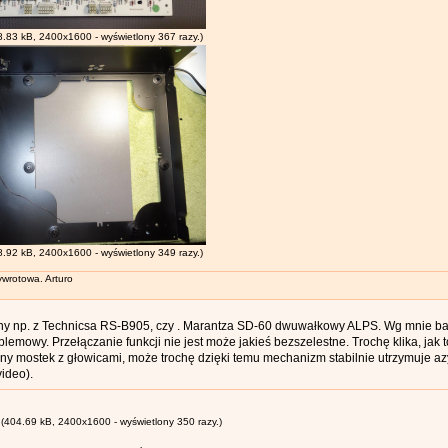
.83 kB, 2400x1600 - wyświetlony 367 razy.)
.92 kB, 2400x1600 - wyświetlony 349 razy.)
wrotowa. Arturo
ny np. z Technicsa RS-B905, czy . Marantza SD-60 dwuwałkowy ALPS. Wg mnie b
lemowy. Przełączanie funkcji nie jest może jakieś bezszelestne. Trochę klika, ja
y mostek z głowicami, może trochę dzięki temu mechanizm stabilnie utrzymuje az
video).