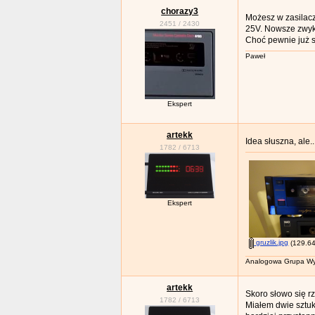
chorazy3
Możesz w zasilac
2451
/
2430
25V. Nowsze zwykl
Choć pewnie już 
Paweł
Ekspert
artekk
Idea słuszna, ale.
1782
/
6713
Ekspert
gruzlik.jpg
(129.64
Analogowa Grupa Wy
artekk
Skoro słowo się rz
1782
/
6713
Miałem dwie sztuk