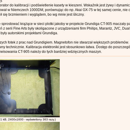
y.
rator do kalibracji i podświetlenie kasety w kieszeni. Wskaźnik jest żywy i dynamicz
wał w Niemczech 1000DM, porównując do np. Akai GX-75 w tej samej cenie, nie of
ił się brzmieniem i wyglądem, bo wg mnie jest śliczny.
ę sprostować krążące w sieci plotki jakoby w projekcie Grundiga CT-905 maczały pa
ń z serii Fine Arts były skoligacone z urządzeniami firm Philips, Marantz, JVC, Dual
były autorskimi projektami Grundiga.
rszych fotek z prac nad Grundigiem. Magnetofon nie stwarzał większych problemów
wny technicznie. Kalibracja elektroniki jest stosunkowo łatwa. Dostęp do poszc
wisowania CT-905 należy do tych bardziej wdzięcznych maszyn.
1 kB, 2400x1600 - wyświetlony 363 razy.)