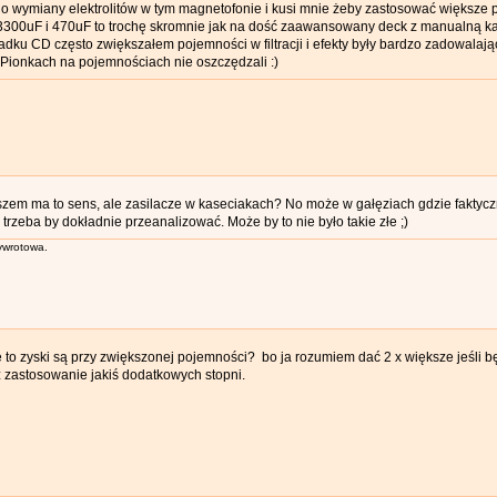
o wymiany elektrolitów w tym magnetofonie i kusi mnie żeby zastosować większe p
3300uF i 470uF to trochę skromnie jak na dość zaawansowany deck z manualną kali
dku CD często zwiększałem pojemności w filtracji i efekty były bardzo zadowalaj
Pionkach na pojemnościach nie oszczędzali :)
em ma to sens, ale zasilacze w kaseciakach? No może w gałęziach gdzie faktycz
 trzeba by dokładnie przeanalizować. Może by to nie było takie złe ;)
wrotowa.
e to zyski są przy zwiększonej pojemności? bo ja rozumiem dać 2 x większe jeśli 
 zastosowanie jakiś dodatkowych stopni.