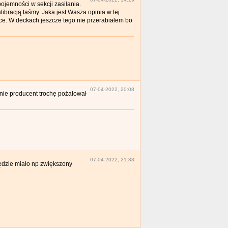
ojemności w sekcji zasilania.
bracją taśmy. Jaka jest Wasza opinia w tej
ące. W deckach jeszcze tego nie przerabiałem bo
07-04-2022, 20:08
nie producent trochę pożałował
07-04-2022, 21:33
będzie miało np zwiększony