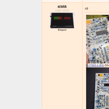
artekk
cd
1782
/
6713
Ekspert
CT905.4.JPG
(554