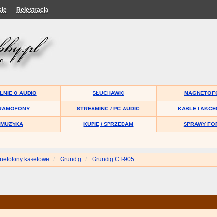
się
Rejestracja
LNIE O AUDIO
SŁUCHAWKI
MAGNETOF
RAMOFONY
STREAMING / PC-AUDIO
KABLE I AKCE
MUZYKA
KUPIĘ / SPRZEDAM
SPRAWY FO
netofony kasetowe
Grundig
Grundig CT-905