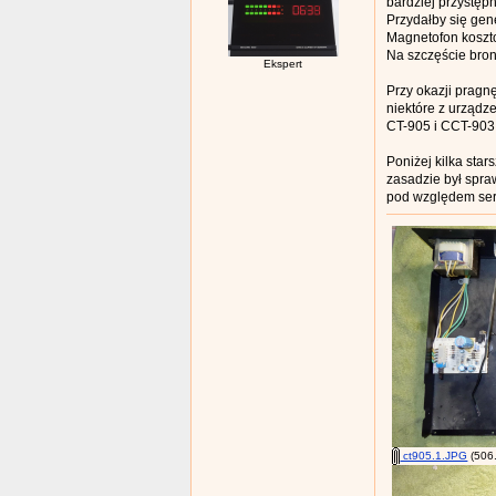
bardziej przystępn
Przydałby się gene
Magnetofon koszto
Na szczęście bron
Ekspert
Przy okazji pragn
niektóre z urządze
CT-905 i CCT-903 
Poniżej kilka sta
zasadzie był spra
pod względem ser
ct905.1.JPG
(506.