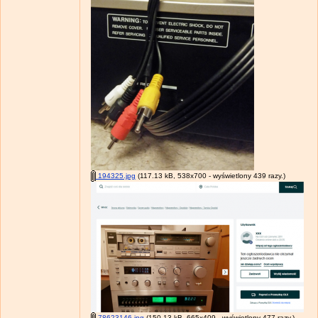
194325.jpg
(117.13 kB, 538x700 - wyświetlony 439 razy.)
78623146.jpg
(150.13 kB, 665x409 - wyświetlony 477 razy.)