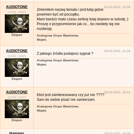
AUDIOTONE
02-03-2022, 19:36
Zmieniłem nazwę tematu i jest tutaj gdzie
11506
/
6665
powinien być od początku.
Mam bardzo mało czasu zerknę tutaj dopiero w sobotę ;)
Proszę o przypomnienie jak co... bo niestety się nie
rozdwoję.
Ekspert
Analogowa Grupa Wywrotowa.
Wojtek.
AUDIOTONE
03-03-2022, 21:29
Z jakiego źródła podajesz sygnał ?
11506
/
6665
Analogowa Grupa Wywrotowa.
Wojtek.
Ekspert
AUDIOTONE
05-03-2022, 18:14
Ktoś jest zainteresowany czy już nie ????
11506
/
6665
Sam do siebie pisać nie zamierzam.
Analogowa Grupa Wywrotowa.
Wojtek.
Ekspert
Hammer
05-03-2022, 19:46