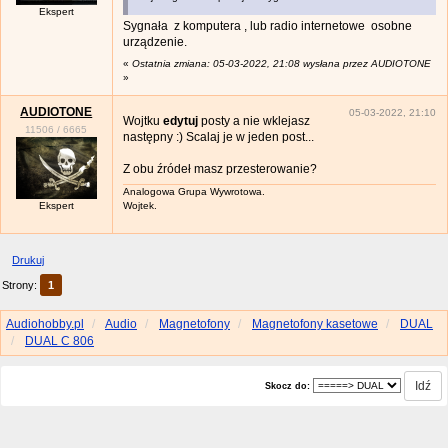
Ekspert
Sygnała z komputera , lub radio internetowe osobne
urządzenie.
«
Ostatnia zmiana: 05-03-2022, 21:08 wysłana przez AUDIOTONE
»
AUDIOTONE
05-03-2022, 21:10
Wojtku
edytuj
posty a nie wklejasz
11506
/
6665
następny :) Scalaj je w jeden post...
Z obu źródeł masz przesterowanie?
Analogowa Grupa Wywrotowa.
Ekspert
Wojtek.
Drukuj
Strony:
1
Audiohobby.pl
Audio
Magnetofony
Magnetofony kasetowe
DUAL
DUAL C 806
Skocz do: