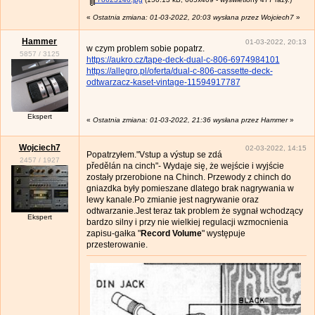
«
Ostatnia zmiana: 01-03-2022, 20:03 wysłana przez Wojciech7
»
Hammer
01-03-2022, 20:13
w czym problem sobie popatrz.
5857
/
3125
https://aukro.cz/tape-deck-dual-c-806-6974984101
https://allegro.pl/oferta/dual-c-806-cassette-deck-
odtwarzacz-kaset-vintage-11594917787
Ekspert
«
Ostatnia zmiana: 01-03-2022, 21:36 wysłana przez Hammer
»
Wojciech7
02-03-2022, 14:15
Popatrzyłem."Vstup a výstup se zdá
2457
/
1927
předělán na cinch"- Wydaje się, że wejście i wyjście
zostały przerobione na Chinch. Przewody z chinch do
gniazdka były pomieszane dlatego brak nagrywania w
lewy kanale.Po zmianie jest nagrywanie oraz
odtwarzanie.Jest teraz tak problem że sygnał wchodzący
Ekspert
bardzo silny i przy nie wielkiej regulacji wzmocnienia
zapisu-gałka "
Record Volume
" występuje
przesterowanie.