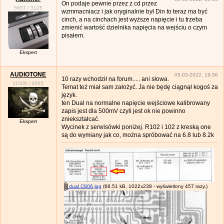
On podaje pewnie przez z cd przez
5857
/
3125
wzmmacniacz i jak oryginalnie był Din to teraz ma być
cinch, a na cinchach jest wyższe napięcie i tu trzeba
zmienić wartość dzielnika napięcia na wejściu o czym
pisałem.
Ekspert
AUDIOTONE
05-03-2022, 19:56
10 razy wchodził na forum..... ani słowa.
11506
/
6665
Temat też miał sam założyć. Ja nie będę ciągnął kogoś za
język.
ten Dual na normalne napięcie wejściowe kalibrowany
zapis jest dla 500mV czyli jest ok nie powinno
zniekształcać.
Ekspert
Wycinek z serwisówki poniżej. R102 i 102 z kreską one
są do wymiany jak co, można spróbować na 6.8 lub 8.2k
dual C806.jpg
(68.51 kB, 1022x238 - wyświetlony 457 razy.)