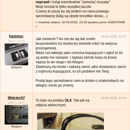
naprawi
ł i mógł ewentualnie "zamulać muzykę"
Moje koszta to tylko wysyłka paczki.
Czemu to piszę bo zły jestem na nieuczciwego
sprzedawcę (tutaj są ukryte brzydkie słowa....)
«
Ostatnia zmiana: 02-03-2022, 19:33 wysłana przez AUDIOTONE
»
Hammer
01-03-2022, 19:27
Jak zamienił ? bo nie da się tak zrobić
5857
/
3125
bezpośrednio bo trzeba by dzielnik robić na wejsciu
przynajmniej.
Masz coś takiego jako ochrona kupujących i zgłoś to że
są wady nie opisane i żądasz zwrotu kasy za towar,
napisz to do niego i do Allegro
Zawieszą mu konto i nakażą zwrot, albo dostaniesz zwrot
Ekspert
z ocjhrony kupujących, to ich problem nie Twój.
Podaj tego sprzedawce nam w dziale o znaleziskach na
allegro, może go znamy.
Wojciech7
01-03-2022, 19:51
To było na portalu
OLX
. Tak jak na
2457
/
1927
zdjęciu widocznym.
Ekspert