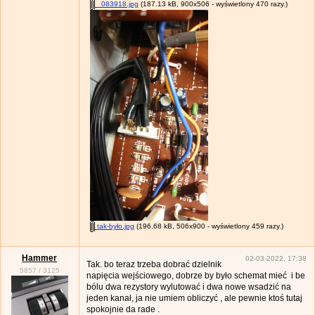
_083918.jpg
(187.13 kB, 900x506 - wyświetlony 470 razy.)
tak-było.jpg
(196.68 kB, 506x900 - wyświetlony 459 razy.)
Hammer
02-03-2022, 17:38
Tak. bo teraz trzeba dobrać dzielnik
5857
/
3125
napięcia wejściowego, dobrze by było schemat mieć i be
bólu dwa rezystory wylutować i dwa nowe wsadzić na
jeden kanał, ja nie umiem obliczyć , ale pewnie ktoś tutaj
spokojnie da rade .