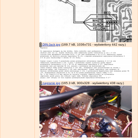
DIN-Jack.jpg
(169.7 kB, 1036x731 - wyświetlony 442 razy.)
nagranie.jpg
(165.3 kB, 900x328 - wyświetlony 438 razy.)