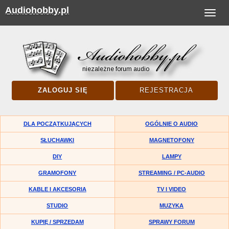
Audiohobby.pl
Toggle
navigat
ZALOGUJ SIĘ
REJESTRACJA
DLA POCZĄTKUJĄCYCH
OGÓLNIE O AUDIO
SŁUCHAWKI
MAGNETOFONY
DIY
LAMPY
GRAMOFONY
STREAMING / PC-AUDIO
KABLE I AKCESORIA
TV I VIDEO
STUDIO
MUZYKA
KUPIĘ / SPRZEDAM
SPRAWY FORUM