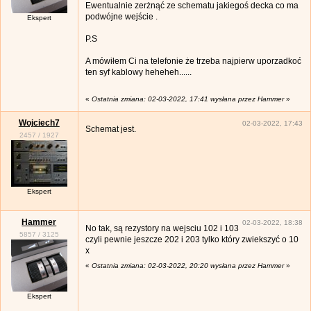
Ewentualnie zerżnąć ze schematu jakiegoś decka co ma
podwójne wejście .
Ekspert
P.S
A mówiłem Ci na telefonie że trzeba najpierw uporzadkoć
ten syf kablowy heheheh......
«
Ostatnia zmiana: 02-03-2022, 17:41 wysłana przez Hammer
»
Wojciech7
02-03-2022, 17:43
Schemat jest.
2457
/
1927
Ekspert
Hammer
02-03-2022, 18:38
No tak, są rezystory na wejsciu 102 i 103
5857
/
3125
czyli pewnie jeszcze 202 i 203 tylko który zwiekszyć o 10
x
«
Ostatnia zmiana: 02-03-2022, 20:20 wysłana przez Hammer
»
Ekspert