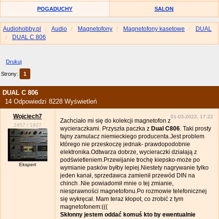
POGADUCHY
SALON
Audiohobby.pl
Audio
Magnetofony
Magnetofony kasetowe
DUAL
DUAL C 806
Drukuj
Strony:
1
DUAL C 806
14 Odpowiedzi
8228 Wyświetleń
Wojciech7
01-03-2022, 17:22
Zachciało mi się do kolekcji magnetofon z
2457
/
1927
wycieraczkami. Przyszła paczka z
Dual C806
. Taki prosty
fajny zamulacz niemieckiego producenta.Jest problem
którego nie przeskoczę jednak- prawdopodobnie
elektronika.Odtwarza dobrze, wycieraczki działają z
podświetleniem.Przewijanie trochę kiepsko-może po
Ekspert
wymianie pasków byłby lepiej.Niestety nagrywanie tylko
jeden kanał, sprzedawca zamienił przewód DIN na
chinch .Nie powiadomił mnie o tej zmianie,
niesprawności magnetofonu.Po rozmowie telefonicznej
się wykręcał. Mam teraz kłopot, co zrobić z tym
magnetofonem:(((
Skłonny jestem oddać komuś kto by ewentualnie