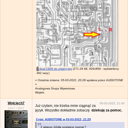
dual C806 do zmiany.jpg
(271.29 kB, 826x869 - wyświetlony
462 razy.)
«
Ostatnia zmiana: 05-03-2022, 20:28 wysłana przez AUDIOTONE
»
Analogowa Grupa Wywrotowa.
Wojtek.
Wojciech7
05-03-2022, 21:04
Już czytam, nie trzeba mnie ciągnąć za
2457
/
1927
język. Wszystko dokładnie zobaczę
dziekuję za pomoc.
Cytat: AUDIOTONE w 03-03-2022, 21:29
Z jakiego źródła podajesz sygnał ?