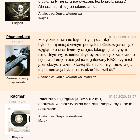
u była na tylnej ściance owszem, toż to profanacja ;)
Ale opamiętali się po jakimś czasie.
Analogowa Grupa Wywrotowa.
Wojtek.
Ekspert
PhantomLord
07-12-2020, 10:01
Faktycznie dawanie tego na tylną ściankę
422
/
3104
było co najmniej dziwnym pomysłem. Ciekaw jestem jak
wyglądał proces twórczy czegoś takiego ;). Jedynym
rozsądnym wyjaśnieniem byłoby, że mieli już zamówione
i gotowe fronty, a pomysł na regulowany BIAS przyniósł
jakiś stażysta razem z kawą dla działu inżynierów, więc
implementacja była na zasadzie "that will do".
Analogowa Grupa Wywrotowa. Mateusz
Zaawansowany
użytkownik
Radmar
07-12-2020, 18:57
Potwierdzam, regulacja BIAS-u z tyłu,
1190
/
6730
doprowadza mnie czasem do szału. Nieprzemyślane to
całkowicie.
Analogowa Grupa Wywrotowa.
Marek
Ekspert