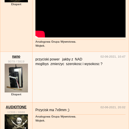
Ekspert
Analogowa Grupa Wywrotowa.
Wojtek.
nano
02-06-2021, 10:47
przyciski power jakby z NAD
9079
/
5819
moglbys zmierzyc szerokosc i wysokosc ?
Ekspert
AUDIOTONE
02-06-2021, 20:02
Przycisk ma 7x9mm ;)
11506
/
6666
Analogowa Grupa Wywrotowa.
Wojtek.