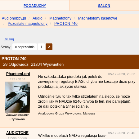
POGADUCHY
SALON
Audiohobby.pl
Audio
Magnetofony
Magnetofony kasetowe
Pozostałe magnetofony
PROTON 740
Drukuj
Strony:
« poprzednia
1
2
PROTON 740
29 Odpowiedzi
21204 Wyświetleń
PhantomLord
05-12-2020, 23:36
No szkoda...taka pierdoła jak potek do
422
/
3104
zewnętrznej regulacji BIASu chyba nie kosztuje dużo przy
produkcji, a jak życie ułatwia.
Odnośnie tyłu to tak tylko strzelałem na ślepo, że może
zrobili jak w NADzie 6240 (chyba to ten, nie pamiętam),
że dali potek na tylnej ścianie.
Analogowa Grupa Wywrotowa. Mateusz
Zaawansowany
użytkownik
AUDIOTONE
05-12-2020, 23:40
W kilku modelach NAD-a regulacja bias-
11506
/
6666