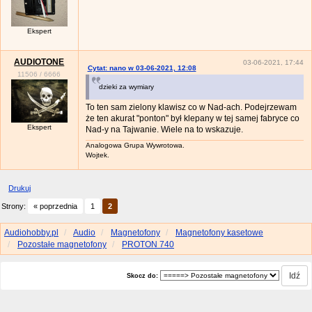
Ekspert
AUDIOTONE
03-06-2021, 17:44
Cytat: nano w 03-06-2021, 12:08
11506
/
6666
dzieki za wymiary
To ten sam zielony klawisz co w Nad-ach. Podejrzewam
że ten akurat "ponton" był klepany w tej samej fabryce co
Ekspert
Nad-y na Tajwanie. Wiele na to wskazuje.
Analogowa Grupa Wywrotowa.
Wojtek.
Drukuj
Strony:
« poprzednia
1
2
Audiohobby.pl
Audio
Magnetofony
Magnetofony kasetowe
Pozostałe magnetofony
PROTON 740
Skocz do: