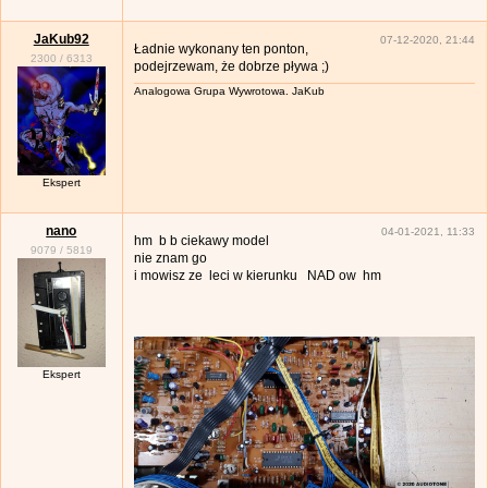
JaKub92
07-12-2020, 21:44
Ładnie wykonany ten ponton,
2300
/
6313
podejrzewam, że dobrze pływa ;)
Analogowa Grupa Wywrotowa. JaKub
Ekspert
nano
04-01-2021, 11:33
hm b b ciekawy model
9079
/
5819
nie znam go
i mowisz ze leci w kierunku NAD ow hm
Ekspert