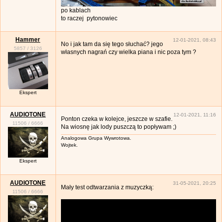
po kablach
to raczej pytonowiec
Hammer
12-01-2021, 08:43
No i jak tam da się tego słuchać? jego
5857
/
3126
własnych nagrań czy wielka piana i nic poza tym ?
Ekspert
AUDIOTONE
12-01-2021, 11:16
Ponton czeka w kolejce, jeszcze w szafie.
11506
/
6666
Na wiosnę jak lody puszczą to popływam ;)
Analogowa Grupa Wywrotowa.
Wojtek.
Ekspert
AUDIOTONE
31-05-2021, 20:25
Mały test odtwarzania z muzyczką:
11506
/
6666