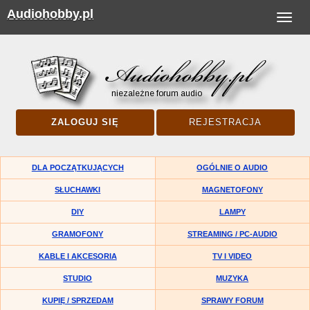
Audiohobby.pl
Toggle
navigat
ZALOGUJ SIĘ
REJESTRACJA
DLA POCZĄTKUJĄCYCH
OGÓLNIE O AUDIO
SŁUCHAWKI
MAGNETOFONY
DIY
LAMPY
GRAMOFONY
STREAMING / PC-AUDIO
KABLE I AKCESORIA
TV I VIDEO
STUDIO
MUZYKA
KUPIĘ / SPRZEDAM
SPRAWY FORUM