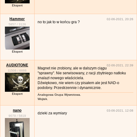
Ekspert
Hammer
02-06-2021, 20:26
no to jak to w końcu gra ?
5857
/
3126
Ekspert
AUDIOTONE
02-06-2021, 22:39
Magnet nie zrobiony, ale w dalszym ciągu
11506
/
6666
"sprawny". Nie serwisowany, z racji zbytniego natłoku
znalazł nowego właściciela.
Dźwiękowo, nie wiem czy pisałem ale jest NAD-o
podobny. Przestrzennie i dynamicznie.
Ekspert
Analogowa Grupa Wywrotowa.
Wojtek.
nano
03-06-2021, 12:08
dzieki za wymiary
9079
/
5819