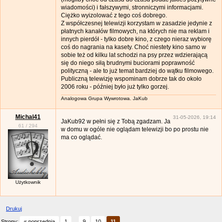
wiadomości) i fałszywymi, stronniczymi informacjami.
Ciężko wyizolować z tego coś dobrego.
Z współczesnej telewizji korzystam w zasadzie jedynie z
płatnych kanałów filmowych, na których nie ma reklam i
innych pierdół - tylko dobre kino, z czego nieraz wybiorę
coś do nagrania na kasety. Choć niestety kino samo w
sobie też od kilku lat schodzi na psy przez wdzierającą
się do niego siłą brudnymi buciorami poprawność
polityczną - ale to już temat bardziej do wątku filmowego.
Publiczną telewizję wspominam dobrze tak do około
2006 roku - później było już tylko gorzej.
Analogowa Grupa Wywrotowa. JaKub
Michal41
31-05-2026, 19:14
JaKub92 w pełni się z Tobą zgadzam. Ja
61
/
294
w domu w ogóle nie oglądam telewizji bo po prostu nie
ma co oglądać.
Użytkownik
Drukuj
Strony:
« poprzednia
1
...
9
10
11