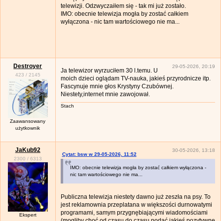
telewizji. Odzwyczaiłem się - tak mi już zostało.
IMO: obecnie telewizja mogła by zostać całkiem
wyłączona - nic tam wartościowego nie ma...
Destroyer
29-05-2026, 20:19
Ja telewizor wyrzuciłem 30 l.temu. U
423
/
2145
moich dzieci oglądam TV-nauka, jakieś przyrodnicze itp.
Fascynuje mnie głos Krystyny Czubównej.
Niestety,internet mnie zawojował.
Stach
Zaawansowany
użytkownik
JaKub92
30-05-2026, 13:18
Cytat: bsw w 29-05-2026, 11:52
2300
/
6313
IMO: obecnie telewizja mogła by zostać całkiem wyłączona -
nic tam wartościowego nie ma...
Publiczna telewizja niestety dawno już zeszła na psy. To
jest reklamownia przeplatana w większości durnowatymi
programami, samym przygnębiającymi wiadomościami
Ekspert
(mogliby choć od czasu do czasu podać jakieś pozytywne