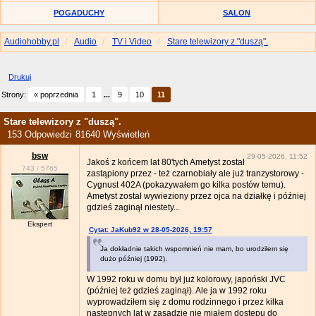
POGADUCHY
SALON
Audiohobby.pl
Audio
TV i Video
Stare telewizory z "duszą".
Drukuj
Strony:
« poprzednia
1
...
9
10
11
Stare telewizory z "duszą".
153 Odpowiedzi
81640 Wyświetleń
bsw
29-05-2026, 11:52
Jakoś z końcem lat 80'tych Ametyst został
743
/
5765
zastąpiony przez - też czarnobiały ale już tranzystorowy -
Cygnust 402A (pokazywałem go kilka postów temu).
Ametyst został wywieziony przez ojca na działkę i później
gdzieś zaginął niestety...
Ekspert
Cytat: JaKub92 w 28-05-2026, 19:57
Ja dokładnie takich wspomnień nie mam, bo urodziłem się
dużo później (1992).
W 1992 roku w domu był już kolorowy, japoński JVC
(później też gdzieś zaginął). Ale ja w 1992 roku
wyprowadziłem się z domu rodzinnego i przez kilka
następnych lat w zasadzie nie miałem dostępu do