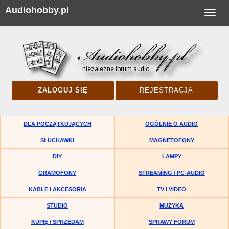
Audiohobby.pl
Toggle
navigat
ZALOGUJ SIĘ
REJESTRACJA
DLA POCZĄTKUJĄCYCH
OGÓLNIE O AUDIO
SŁUCHAWKI
MAGNETOFONY
DIY
LAMPY
GRAMOFONY
STREAMING / PC-AUDIO
KABLE I AKCESORIA
TV I VIDEO
STUDIO
MUZYKA
KUPIĘ / SPRZEDAM
SPRAWY FORUM