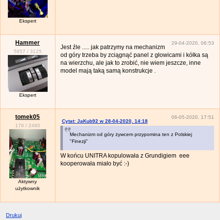
Ekspert
Hammer
29-04-2020, 06:53
Jest źle ..... jak patrzymy na mechanizm
5857
/
3125
od góry trzeba by zciągnąć panel z głowicami i kółka są
na wierzchu, ale jak to zrobić, nie wiem jeszcze, inne
model mają taką samą konstrukcje .
Ekspert
tomek05
06-05-2020, 17:51
Cytat: JaKub92 w 28-04-2020, 14:18
176
/
2480
Mechanizm od góry żywcem przypomina ten z Polskiej
"Finezji"
W końcu UNITRA kopulowała z Grundigiem eee
kooperowała miało być :-)
Aktywny
użytkownik
Drukuj