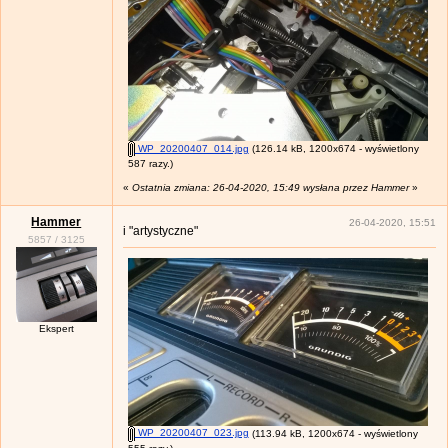
WP_20200407_014.jpg
(126.14 kB, 1200x674 - wyświetlony
587 razy.)
«
Ostatnia zmiana: 26-04-2020, 15:49 wysłana przez Hammer
»
Hammer
26-04-2020, 15:51
i "artystyczne"
5857
/
3125
Ekspert
WP_20200407_023.jpg
(113.94 kB, 1200x674 - wyświetlony