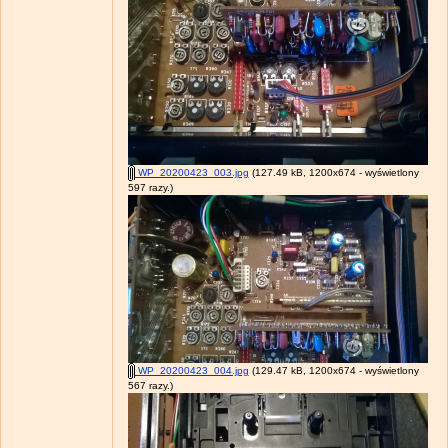
WP_20200423_003.jpg
(127.49 kB, 1200x674 - wyświetlony
597 razy.)
WP_20200423_004.jpg
(129.47 kB, 1200x674 - wyświetlony
567 razy.)