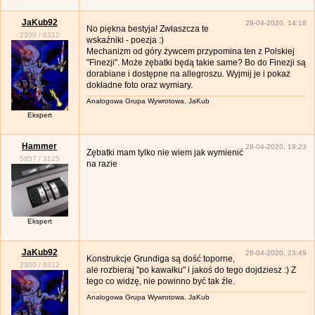
JaKub92
28-04-2020, 14:18
No piękna bestyja! Zwłaszcza te
2300
/
6312
wskaźniki - poezja :)
Mechanizm od góry żywcem przypomina ten z Polskiej
"Finezji". Może zębatki będą takie same? Bo do Finezji są
dorabiane i dostępne na allegroszu. Wyjmij je i pokaż
dokładne foto oraz wymiary.
Analogowa Grupa Wywrotowa. JaKub
Ekspert
Hammer
28-04-2020, 19:23
Zębatki mam tylko nie wiem jak wymienić
5857
/
3125
na razie
Ekspert
JaKub92
28-04-2020, 23:49
Konstrukcje Grundiga są dość toporne,
2300
/
6312
ale rozbieraj "po kawałku" i jakoś do tego dojdziesz :) Z
tego co widzę, nie powinno być tak źle.
Analogowa Grupa Wywrotowa. JaKub