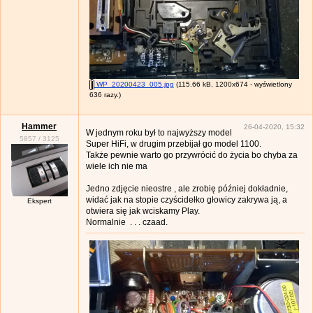
WP_20200423_005.jpg
(115.66 kB, 1200x674 - wyświetlony
636 razy.)
Hammer
26-04-2020, 15:32
W jednym roku był to najwyższy model
5857
/
3125
Super HiFi, w drugim przebijał go model 1100.
Także pewnie warto go przywrócić do życia bo chyba za
wiele ich nie ma
Jedno zdjęcie nieostre , ale zrobię później dokładnie,
widać jak na stopie czyścidełko głowicy zakrywa ją, a
Ekspert
otwiera się jak wciskamy Play.
Normalnie . . . czaad.