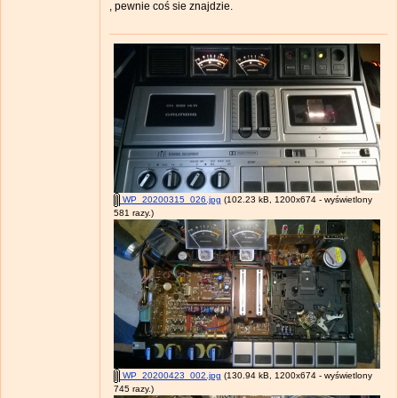
, pewnie coś sie znajdzie.
WP_20200315_026.jpg
(102.23 kB, 1200x674 - wyświetlony
581 razy.)
WP_20200423_002.jpg
(130.94 kB, 1200x674 - wyświetlony
745 razy.)