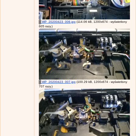
WP_20200423_006.jpg
(114.06 kB, 1200x674 - wyświetlony
605 razy.)
WP_20200423_007.jpg
(100.29 kB, 1200x674 - wyświetlony
707 razy.)