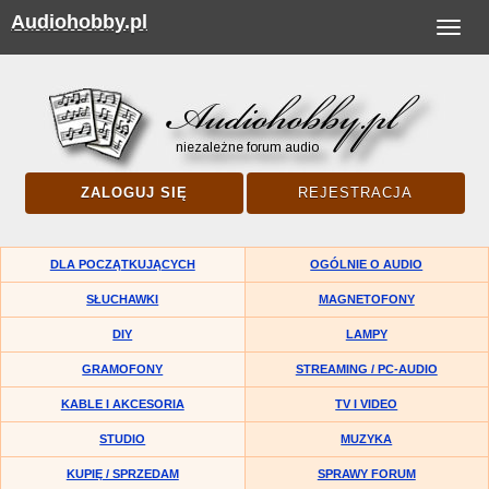
Audiohobby.pl
Toggle
navigat
ZALOGUJ SIĘ
REJESTRACJA
DLA POCZĄTKUJĄCYCH
OGÓLNIE O AUDIO
SŁUCHAWKI
MAGNETOFONY
DIY
LAMPY
GRAMOFONY
STREAMING / PC-AUDIO
KABLE I AKCESORIA
TV I VIDEO
STUDIO
MUZYKA
KUPIĘ / SPRZEDAM
SPRAWY FORUM