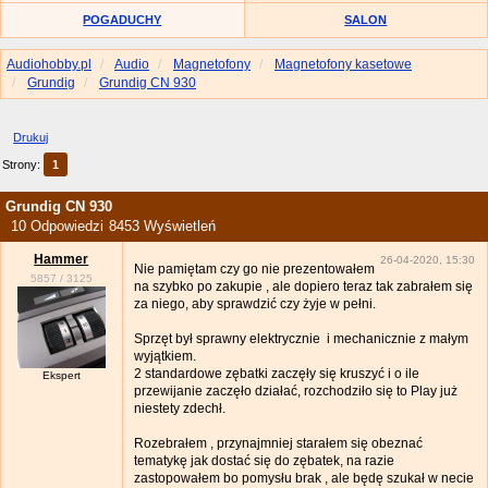
POGADUCHY
SALON
Audiohobby.pl
Audio
Magnetofony
Magnetofony kasetowe
Grundig
Grundig CN 930
Drukuj
Strony:
1
Grundig CN 930
10 Odpowiedzi
8453 Wyświetleń
Hammer
26-04-2020, 15:30
Nie pamiętam czy go nie prezentowałem
5857
/
3125
na szybko po zakupie , ale dopiero teraz tak zabrałem się
za niego, aby sprawdzić czy żyje w pełni.
Sprzęt był sprawny elektrycznie i mechanicznie z małym
wyjątkiem.
2 standardowe zębatki zaczęły się kruszyć i o ile
Ekspert
przewijanie zaczęło działać, rozchodziło się to Play już
niestety zdechł.
Rozebrałem , przynajmniej starałem się obeznać
tematykę jak dostać się do zębatek, na razie
zastopowałem bo pomysłu brak , ale będę szukał w necie