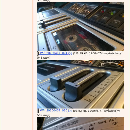
555 razy.)
WP_20200407_024.jpg
(111.19 kB, 1200x674 - wyświetlony
543 razy.)
WP_20200407_025.jpg
(98.53 kB, 1200x674 - wyświetlony
552 razy.)