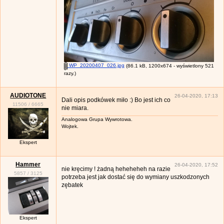
WP_20200407_026.jpg
(86.1 kB, 1200x674 - wyświetlony 521
razy.)
AUDIOTONE
26-04-2020, 17:13
Dali opis podkówek miło :) Bo jest ich co
11506
/
6665
nie miara.
Analogowa Grupa Wywrotowa.
Wojtek.
Ekspert
Hammer
26-04-2020, 17:52
nie kręcimy ! żadną heheheheh na razie
5857
/
3125
potrzeba jest jak dostać się do wymiany uszkodzonych
zębatek
Ekspert