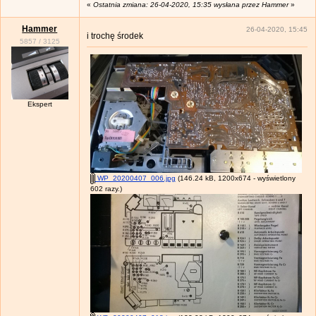
«
Ostatnia zmiana: 26-04-2020, 15:35 wysłana przez Hammer
»
Hammer
26-04-2020, 15:45
i trochę środek
5857
/
3125
Ekspert
WP_20200407_006.jpg
(146.24 kB, 1200x674 - wyświetlony
602 razy.)