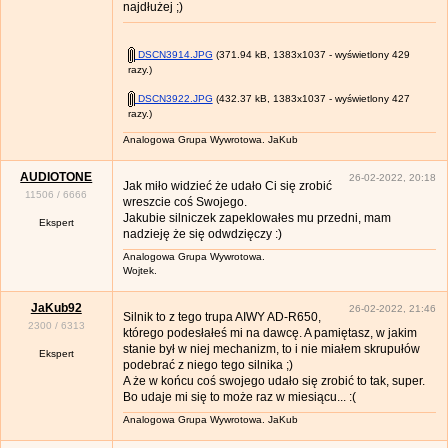
najdłużej ;)
DSCN3914.JPG
(371.94 kB, 1383x1037 - wyświetlony 429
razy.)
DSCN3922.JPG
(432.37 kB, 1383x1037 - wyświetlony 427
razy.)
Analogowa Grupa Wywrotowa. JaKub
AUDIOTONE
26-02-2022, 20:18
Jak miło widzieć że udało Ci się zrobić
11506
/
6666
wreszcie coś Swojego.
Jakubie silniczek zapeklowałes mu przedni, mam
Ekspert
nadzieję że się odwdzięczy :)
Analogowa Grupa Wywrotowa.
Wojtek.
JaKub92
26-02-2022, 21:46
Silnik to z tego trupa AIWY AD-R650,
2300
/
6313
którego podesłałeś mi na dawcę. A pamiętasz, w jakim
stanie był w niej mechanizm, to i nie miałem skrupułów
Ekspert
podebrać z niego tego silnika ;)
A że w końcu coś swojego udało się zrobić to tak, super.
Bo udaje mi się to może raz w miesiącu... :(
Analogowa Grupa Wywrotowa. JaKub