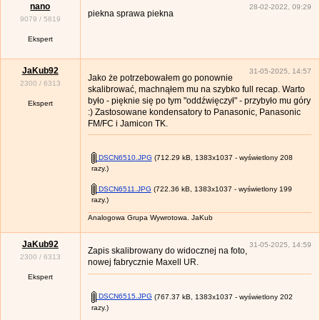
nano
28-02-2022, 09:29
piekna sprawa piekna
9079
/
5819
Ekspert
JaKub92
31-05-2025, 14:57
Jako że potrzebowałem go ponownie
2300
/
6313
skalibrować, machnąłem mu na szybko full recap. Warto
było - pięknie się po tym "oddźwięczył" - przybyło mu góry
Ekspert
:) Zastosowane kondensatory to Panasonic, Panasonic
FM/FC i Jamicon TK.
DSCN6510.JPG
(712.29 kB, 1383x1037 - wyświetlony 208
razy.)
DSCN6511.JPG
(722.36 kB, 1383x1037 - wyświetlony 199
razy.)
Analogowa Grupa Wywrotowa. JaKub
JaKub92
31-05-2025, 14:59
Zapis skalibrowany do widocznej na foto,
2300
/
6313
nowej fabrycznie Maxell UR.
Ekspert
DSCN6515.JPG
(767.37 kB, 1383x1037 - wyświetlony 202
razy.)