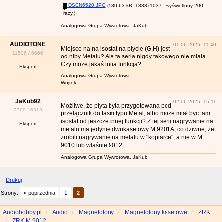
DSCN6520.JPG
(530.63 kB, 1383x1037 - wyświetlony 200
razy.)
Analogowa Grupa Wywrotowa. JaKub
AUDIOTONE
01-06-2025, 11:40
Miejsce na na isostat na płycie (G,H) jest
11506
/
6666
od niby Metalu? Ale ta seria nigdy takowego nie miała.
Czy może jakaś inna funkcja?
Ekspert
Analogowa Grupa Wywrotowa.
Wojtek.
JaKub92
02-06-2025, 15:11
Możliwe, że płyta była przygotowana pod
2300
/
6313
przełącznik do taśm typu Metal, albo może miał być tam
isostat od jeszcze innej funkcji? Z tej serii nagrywanie na
Ekspert
metalu ma jedynie dwukasetowy M 9201A, co dziwne, że
zrobili nagrywanie na metalu w "kopiarce", a nie w M
9010 lub właśnie 9012.
Analogowa Grupa Wywrotowa. JaKub
Drukuj
Strony:
« poprzednia
1
2
Audiohobby.pl
Audio
Magnetofony
Magnetofony kasetowe
ZRK
ZRK M 9012