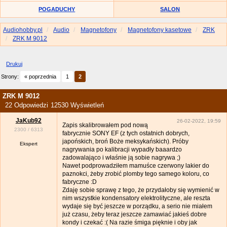
POGADUCHY
SALON
Audiohobby.pl
Audio
Magnetofony
Magnetofony kasetowe
ZRK
ZRK M 9012
Drukuj
Strony:
« poprzednia
1
2
ZRK M 9012
22 Odpowiedzi
12530 Wyświetleń
JaKub92
26-02-2022, 19:59
Zapis skalibrowałem pod nową
2300
/
6313
fabrycznie SONY EF (z tych ostatnich dobrych,
japońskich, broń Boże meksykańskich). Próby
Ekspert
nagrywania po kalibracji wypadły baaardzo
zadowalająco i właśnie ją sobie nagrywa ;)
Nawet podprowadziłem mamuśce czerwony lakier do
paznokci, żeby zrobić plomby tego samego koloru, co
fabryczne :D
Zdaję sobie sprawę z tego, że przydałoby się wymienić w
nim wszystkie kondensatory elektrolityczne, ale reszta
wydaje się być jeszcze w porządku, a serio nie miałem
już czasu, żeby teraz jeszcze zamawiać jakieś dobre
kondy i czekać :( Na razie śmiga pięknie i oby jak