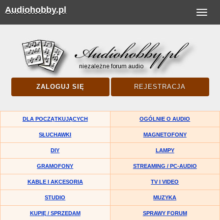
Audiohobby.pl
Toggle
navigat
ZALOGUJ SIĘ
REJESTRACJA
DLA POCZĄTKUJĄCYCH
OGÓLNIE O AUDIO
SŁUCHAWKI
MAGNETOFONY
DIY
LAMPY
GRAMOFONY
STREAMING / PC-AUDIO
KABLE I AKCESORIA
TV I VIDEO
STUDIO
MUZYKA
KUPIĘ / SPRZEDAM
SPRAWY FORUM