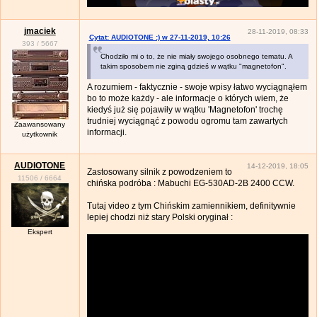
jmaciek
28-11-2019, 08:33
Cytat: AUDIOTONE :) w 27-11-2019, 10:26
393
/
5667
Chodziło mi o to, że nie miały swojego osobnego tematu. A
takim sposobem nie zginą gdzieś w wątku "magnetofon".
A rozumiem - faktycznie - swoje wpisy łatwo wyciągnąłem
bo to może każdy - ale informacje o których wiem, że
kiedyś już się pojawiły w wątku 'Magnetofon' trochę
trudniej wyciągnąć z powodu ogromu tam zawartych
Zaawansowany
informacji.
użytkownik
AUDIOTONE
14-12-2019, 18:05
Zastosowany silnik z powodzeniem to
11506
/
6664
chińska podróba : Mabuchi EG-530AD-2B 2400 CCW.
Tutaj video z tym Chińskim zamiennikiem, definitywnie
lepiej chodzi niż stary Polski oryginał :
Ekspert