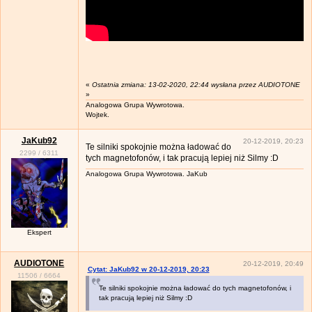
«
Ostatnia zmiana: 13-02-2020, 22:44 wysłana przez AUDIOTONE
»
Analogowa Grupa Wywrotowa.
Wojtek.
JaKub92
20-12-2019, 20:23
Te silniki spokojnie można ładować do
2299
/
6311
tych magnetofonów, i tak pracują lepiej niż Silmy :D
Analogowa Grupa Wywrotowa. JaKub
Ekspert
AUDIOTONE
20-12-2019, 20:49
Cytat: JaKub92 w 20-12-2019, 20:23
11506
/
6664
Te silniki spokojnie można ładować do tych magnetofonów, i
tak pracują lepiej niż Silmy :D