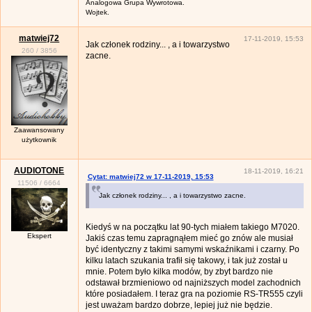
Analogowa Grupa Wywrotowa.
Wojtek.
matwiej72
17-11-2019, 15:53
Jak członek rodziny... , a i towarzystwo
260
/
3856
zacne.
Zaawansowany
użytkownik
AUDIOTONE
18-11-2019, 16:21
Cytat: matwiej72 w 17-11-2019, 15:53
11506
/
6664
Jak członek rodziny... , a i towarzystwo zacne.
Kiedyś w na początku lat 90-tych miałem takiego M7020.
Ekspert
Jakiś czas temu zapragnąłem mieć go znów ale musiał
być identyczny z takimi samymi wskaźnikami i czarny. Po
kilku latach szukania trafił się takowy, i tak już został u
mnie. Potem było kilka modów, by zbyt bardzo nie
odstawał brzmieniowo od najniższych model zachodnich
które posiadałem. I teraz gra na poziomie RS-TR555 czyli
jest uważam bardzo dobrze, lepiej już nie będzie.