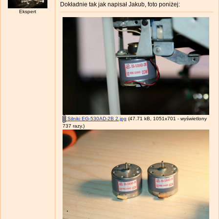
Dokładnie tak jak napisał Jakub, foto poniżej:
Ekspert
Silniki EG-530AD-2B 2.jpg
(47.71 kB, 1051x701 - wyświetlony
737 razy.)