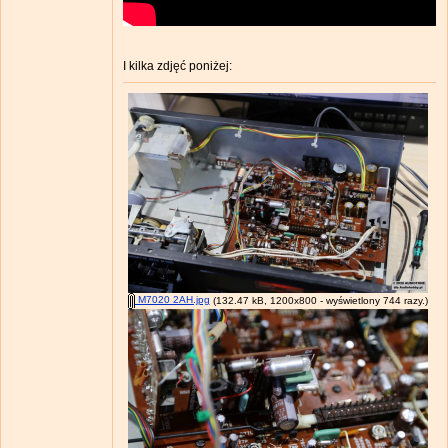
I kilka zdjęć poniżej:
M7020 2AH.jpg
(132.47 kB, 1200x800 - wyświetlony 744 razy.)