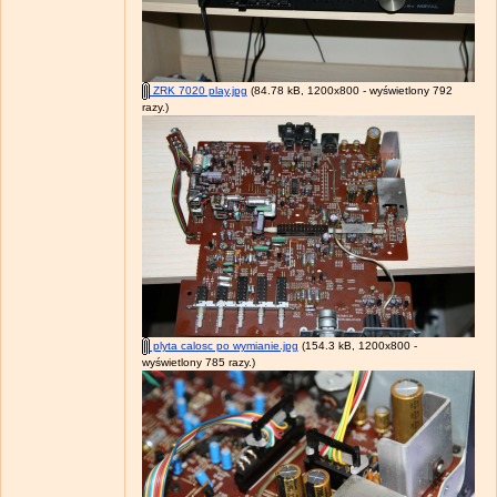
ZRK 7020 play.jpg
(84.78 kB, 1200x800 - wyświetlony 792
razy.)
plyta calosc po wymianie.jpg
(154.3 kB, 1200x800 -
wyświetlony 785 razy.)