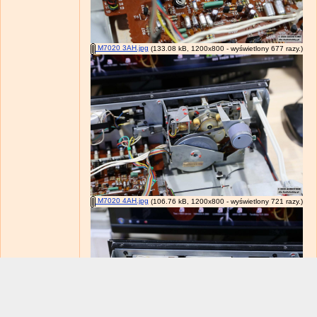
M7020 3AH.jpg
(133.08 kB, 1200x800 - wyświetlony 677 razy.)
M7020 4AH.jpg
(106.76 kB, 1200x800 - wyświetlony 721 razy.)