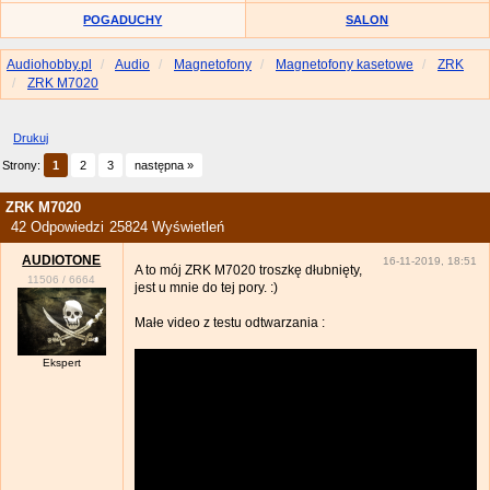
POGADUCHY
SALON
Audiohobby.pl
Audio
Magnetofony
Magnetofony kasetowe
ZRK
ZRK M7020
Drukuj
Strony:
1
2
3
następna »
ZRK M7020
42 Odpowiedzi
25824 Wyświetleń
AUDIOTONE
16-11-2019, 18:51
A to mój ZRK M7020 troszkę dłubnięty,
11506
/
6664
jest u mnie do tej pory. :)
Małe video z testu odtwarzania :
Ekspert