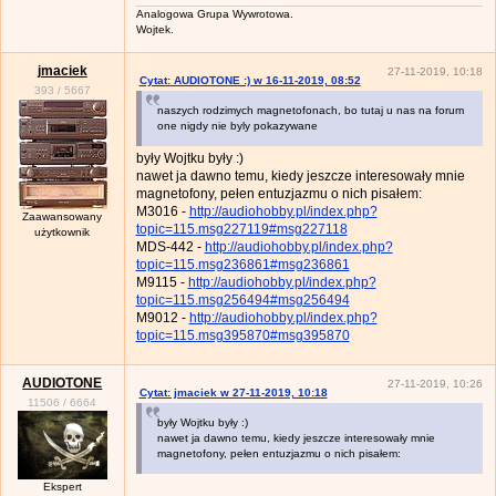
Analogowa Grupa Wywrotowa.
Wojtek.
jmaciek
27-11-2019, 10:18
Cytat: AUDIOTONE :) w 16-11-2019, 08:52
393
/
5667
naszych rodzimych magnetofonach, bo tutaj u nas na forum
one nigdy nie byly pokazywane
były Wojtku były :)
nawet ja dawno temu, kiedy jeszcze interesowały mnie
magnetofony, pełen entuzjazmu o nich pisałem:
M3016 -
http://audiohobby.pl/index.php?
Zaawansowany
topic=115.msg227119#msg227118
użytkownik
MDS-442 -
http://audiohobby.pl/index.php?
topic=115.msg236861#msg236861
M9115 -
http://audiohobby.pl/index.php?
topic=115.msg256494#msg256494
M9012 -
http://audiohobby.pl/index.php?
topic=115.msg395870#msg395870
AUDIOTONE
27-11-2019, 10:26
Cytat: jmaciek w 27-11-2019, 10:18
11506
/
6664
były Wojtku były :)
nawet ja dawno temu, kiedy jeszcze interesowały mnie
magnetofony, pełen entuzjazmu o nich pisałem:
Ekspert