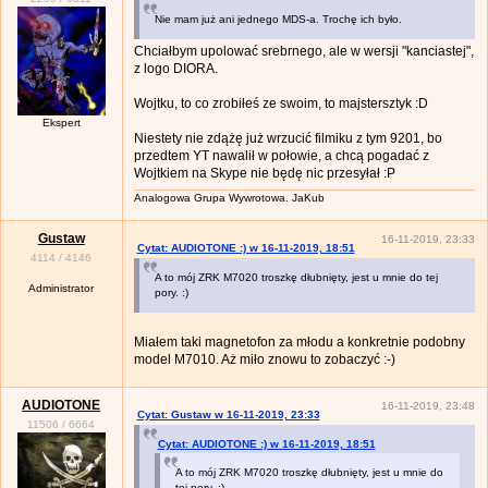
Nie mam już ani jednego MDS-a. Trochę ich było.
Chciałbym upolować srebrnego, ale w wersji "kanciastej",
z logo DIORA.
Wojtku, to co zrobiłeś ze swoim, to majstersztyk :D
Ekspert
Niestety nie zdążę już wrzucić filmiku z tym 9201, bo
przedtem YT nawalił w połowie, a chcą pogadać z
Wojtkiem na Skype nie będę nic przesyłał :P
Analogowa Grupa Wywrotowa. JaKub
Gustaw
16-11-2019, 23:33
Cytat: AUDIOTONE :) w 16-11-2019, 18:51
4114
/
4146
A to mój ZRK M7020 troszkę dłubnięty, jest u mnie do tej
Administrator
pory. :)
Miałem taki magnetofon za młodu a konkretnie podobny
model M7010. Aż miło znowu to zobaczyć :-)
AUDIOTONE
16-11-2019, 23:48
Cytat: Gustaw w 16-11-2019, 23:33
11506
/
6664
Cytat: AUDIOTONE :) w 16-11-2019, 18:51
A to mój ZRK M7020 troszkę dłubnięty, jest u mnie do
tej pory. :)