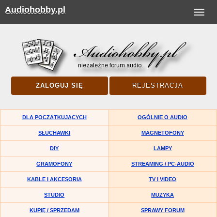
Audiohobby.pl
Toggle
navigat
ZALOGUJ SIĘ
REJESTRACJA
DLA POCZĄTKUJĄCYCH
OGÓLNIE O AUDIO
SŁUCHAWKI
MAGNETOFONY
DIY
LAMPY
GRAMOFONY
STREAMING / PC-AUDIO
KABLE I AKCESORIA
TV I VIDEO
STUDIO
MUZYKA
KUPIĘ / SPRZEDAM
SPRAWY FORUM