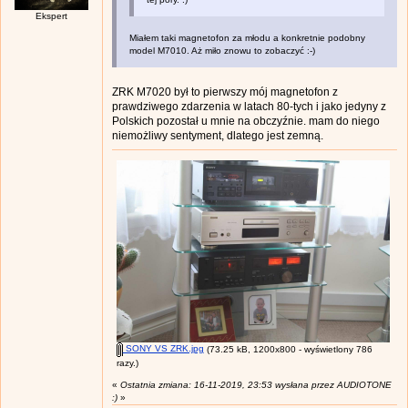
Ekspert
Miałem taki magnetofon za młodu a konkretnie podobny
model M7010. Aż miło znowu to zobaczyć :-)
ZRK M7020 był to pierwszy mój magnetofon z
prawdziwego zdarzenia w latach 80-tych i jako jedyny z
Polskich pozostał u mnie na obczyźnie. mam do niego
niemożliwy sentyment, dlatego jest zemną.
SONY VS ZRK.jpg
(73.25 kB, 1200x800 - wyświetlony 786
razy.)
«
Ostatnia zmiana: 16-11-2019, 23:53 wysłana przez AUDIOTONE
:)
»