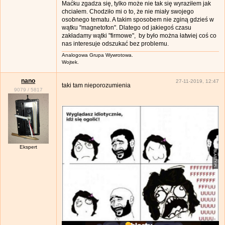
Maćku zgadza się, tylko może nie tak się wyraziłem jak
chciałem. Chodziło mi o to, że nie miały swojego
osobnego tematu. A takim sposobem nie zginą gdzieś w
wątku "magnetofon". Dlatego od jakiegoś czasu
zakładamy wątki "firmowe", by było można łatwiej coś co
nas interesuje odszukać bez problemu.
Analogowa Grupa Wywrotowa.
Wojtek.
nano
27-11-2019, 12:47
taki tam nieporozumienia
9079
/
5817
Ekspert