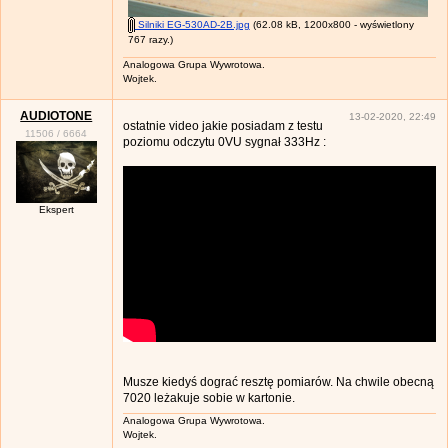
Silniki EG-530AD-2B.jpg
(62.08 kB, 1200x800 - wyświetlony
767 razy.)
Analogowa Grupa Wywrotowa.
Wojtek.
AUDIOTONE
13-02-2020, 22:49
ostatnie video jakie posiadam z testu
11506
/
6664
poziomu odczytu 0VU sygnał 333Hz :
Ekspert
Musze kiedyś dograć resztę pomiarów. Na chwile obecną
7020 leżakuje sobie w kartonie.
Analogowa Grupa Wywrotowa.
Wojtek.