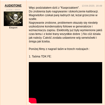
AUDIOTONE
13-04-2020, 16:49
Więc podziałałem dziś z "Kasprzakiem".
11506
/
6664
Do zrobienia było nagrywanie i dokończenie kalibracji.
Magnetofon czekał parę ładnych lat, leżał grzecznie w
szafie.
Nagrywanie zrobione, problemem okazały się niestety
uszkodzone kondensatory foliowe w generatorze i
Ekspert
wzmacniaczu zapisu. Elektrolity już były wymienione jakiś
czas temu i z kolei trany wszystkie dobre :) No cóż działa
jak należy. Całość została ustawione w/g serwisówki i
śmiga jak trzeba.
Poniżej filmy z nagrań taśm w trzech rodzajach :
1. Taśma TDK FE: