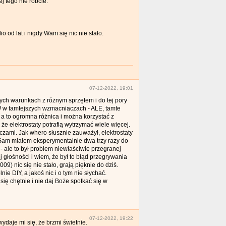
ej tego nie róbcie.
 od lat i nigdy Wam się nic nie stało.
07-12-2022, 19:01
ych warunkach z różnym sprzętem i do tej pory
W w tamtejszych wzmacniaczach - ALE, tamte
 a to ogromna różnica i można korzystać z
e elektrostaty potrafią wytrzymać wiele więcej.
czami. Jak whero słusznie zauważył, elektrostaty
. Sam miałem eksperymentalnie dwa trzy razy do
 ale to był problem niewłaściwie przegranej
 głośności i wiem, że był to błąd przegrywania
) nic się nie stało, grają pięknie do dziś.
e DIY, a jakoś nic i o tym nie słychać.
ię chętnie i nie daj Boże spotkać się w
07-12-2022, 19:22
ydaje mi się, że brzmi świetnie.