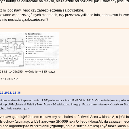
y z natury są odkręcone na maksa, niezależnie od poziomu jaki ustawiony jest u ź
cz mi podstaw i tego czy zabezpieczenia są potrzebne.
osowane w poszczególnych modelach, czy przez wszystkie te lata jednakowo ta kwest
re nie posiadają zabezpieczeń?
63 kB, 1495x655 - wyświetlony 385 razy.)
√ ² < ≤ ≥ > ^ Δ −
-12-2022, 19:36
dni poszukiwania i sprawdzania . LST polaczony z Accu P 4200 i c 2810. Oczywiscie jest to polac
jak np. AVM ,Musical Fidelity,T+A ,Accu 480 wiekszosc integry. Przez pare miesiecy X graly ze S
hac i nie szalec . (...)
zestaw, gratuluję! Jestem ciekaw czy słuchałeś końcówek Accu w klasie A, a jeśli tak
słuchów (wpinając w LST zarówno SR-009 jak i Orfiego) klasa A była zawsze niec
ieco łagodniejsze w brzmieniu )zgaduje, bo nie słuchałem ich) i być może klasa A