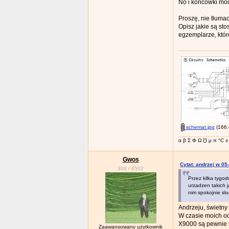
No i końcówki moc
Proszę, nie tłuma
Opisz jakie są st
egzemplarze, któ
schemat.jpg
(166.
α β Σ Φ Ω ℧ μ π °C ± 
Gwos
Cytat: andrzej w 05
366
/
6502
Przez kilka tygo
urzadzen takich 
nim spokojnie sluc
Andrzeju, świetny 
W czasie moich od
X9000 są pewnie n
Zaawansowany użytkownik