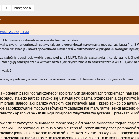
90
następna »
mi
w 06-12-2022, 11:33
 i LRT zawsze nurtowały mnie kwestie bezpieczeństwa.
ywał w swoich energizerach sprawę tak, że rekomendował maksymalną moc wzmacniacza (np. 8 W
potem nie miało jak nawet spowodować uszkodzeń w słuchawkach w przypadku awaryjnej sytuacj
 że radośnie podpinacie wielkie piece pod te LST/LRT. Tak się zastanawiam, co się stanie jeśli pójd
o zareagują zabezpieczenia wzmacniacza a jak szybko zrobią to zabezpieczenia w LST i jakie on
o wcale?
zabawy w podmiany wzmacniaczy dla uzyskiwania różnych brzmień - to jest oczywiste dla mnie.
'a - ogółem z racji "ograniczonego" (bo przy tych zakłóceniach/problemach najczęś
ffset prądu stałego bardzo szybko się ustawiający) pasma przenoszenia częstotliwo
m prądu stałego jak i bardzo wysokimi częstotliwościami ~ przepięć - co do natury 
kie zapotrzbowanie mocowe) również w zasadzie nie ma w tamtej sekcji niczego do 
iaczy - opanowane - instrukcja kolejności włączania/wyłączania + przekaźniki któr
zawiedzie" zazwyczaj w układach mamy parę diód bardzo skutecznie "ograniczając
uchawki ~ naprawdę dużo musiałoby się zepsuć i przez dłuższy czas pompować d
to również jednak nie powinno uszkodzić słuchawek ~ z racji na wysokie napięcie d
te przetworniki nie są proste do uszkodzenia elektrycznego - a te komponenty w