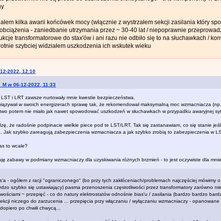
ny
iałem kilka awarii końcówek mocy (włącznie z wystrzałem sekcji zasilania który 
" obciążenia - zaniedbanie utrzymania przez ~ 30-40 lat / niepoprawnie przeprow
strukcje transformatorowe do stax'ów i ani razu nie odbiło się to na słuchawkach / 
krotnie szybciej widziałem uszkodzenia ich wskutek wieku
-12-2022, 12:10
f_M w 06-12-2022, 11:33
LST i LRT zawsze nurtowały mnie kwestie bezpieczeństwa.
wiązywał w swoich energizerach sprawę tak, że rekomendował maksymalną moc wzmacniacza (np.
two potem nie miało jak nawet spowodować uszkodzeń w słuchawkach w przypadku awaryjnej syt
dzę, że radośnie podpinacie wielkie piece pod te LST/LRT. Tak się zastanawiam, co się stanie jeśli 
a. Jak szybko zareagują zabezpieczenia wzmacniacza a jak szybko zrobią to zabezpieczenia w LST
as to wcale?
uję zabawy w podmiany wzmacniaczy dla uzyskiwania różnych brzmień - to jest oczywiste dla mnie
'a - ogółem z racji "ograniczonego" (bo przy tych zakłóceniach/problemach najczęściej mówimy o sk
rdzo szybko się ustawiający) pasma przenoszenia częstotliwości przez transformatory zarówno ni
liwościami ~ przepięć - co do natury elektrostatów odnośnie bias'u / zasilania (bardzo bardzo ba
ekcji niczego do zarzucenia ... przepięcia przy włączaniu / wyłączaniu wzmacniaczy - opanowane -
 dopiero po chwili chwycą...