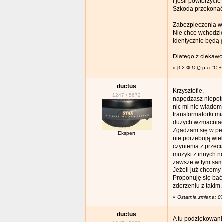
I jeśli powtórzyci
Szkoda przekonać 
Zabezpieczenia w
Nie chce wchodzić 
Identycznie będą 
Dlatego z ciekaw
α β Σ Φ Ω ℧ μ π °C ± 
ductus
Krzysztofie,
1247
/
5672
napędzasz niepotr
nic mi nie wiadom
transformatorki m
dużych wzmacniacz
Zgadzam się w peł
Ekspert
nie porzebują wie
czynienia z przec
muzyki z innych n
zawsze w tym samy
Jeżeli już chcemy
Proponuję się bać
zderzeniu z takim.
«
Ostatnia zmiana: 0
ductus
A tu podziękowani