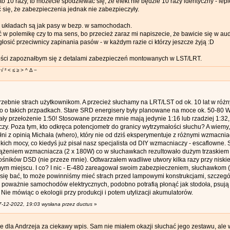
e to 10 razy, to możecie spodziewać się, że efekt nie będzie 10 razy identyczny - lepi
się, że zabezpieczenia jednak nie zabezpieczyły.
 układach są jak pasy w bezp. w samochodach.
w polemikę czy to ma sens, bo przecież zaraz mi napiszecie, że bawicie się w audio
głosić przeciwnicy zapinania pasów - w każdym razie ci którzy jeszcze żyją :D
ości zapoznałbym się z detalami zabezpieczeń montowanych w LST/LRT.
√ ² < ≤ ≥ > ^ Δ −
zebnie strach użytkownikom. A przecież słuchamy na LRT/LST od ok. 10 lat w różn
o o takich przpadkach. Stare SRD energisery były planowane na moce ok. 50-80 
iały przełożenie 1:50! Stosowane przzeze mnie mają jedynie 1:16 lub rzadziej 1:32,
y. Poza tym, kto odkręca potencjometr do granicy wytrzymałości słuchu? A wiemy, ż
ni z opinią Michała (whero), który nie od dziś eksperymentuje z różnymi wzmacnia
lkich mocy, co kiedyś już pisał nasz specjalista od DIY wzmacniaczy - escaflowne
iążeniem wzmacniacza (2 x 180W) co w słuchawkach rezultowało dużym trzaskiem -
ośników DSD (nie przeze mnie). Odtwarzałem wadliwe utwory kilka razy przy niskiej
m miejscu. I co? I nic - E-480 zareagował swoim zabezpieczeniem, słuchawkom (009
 się bać, to może powinniśmy mieć strach przed lampowymi konstrukcjami, szczególni
 poważnie samochodów elektrycznych, podobno potrafią płonąć jak stodoła, psują s
 Nie mówiąc o ekologii przy produkcji i potem utylizacji akumulatorów.
7-12-2022, 19:03 wysłana przez ductus
»
e dla Andrzeja za ciekawy wpis. Sam nie miałem okazji słuchać jego zestawu, ale w