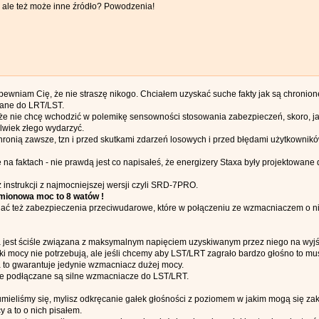
, ale też może inne źródło? Powodzenia!
apewniam Cię, że nie straszę nikogo. Chciałem uzyskać suche fakty jak są chronio
zane do LRT/LST.
że nie chcę wchodzić w polemikę sensowności stosowania zabezpieczeń, skoro, jak
lwiek złego wydarzyć.
ronią zawsze, tzn i przed skutkami zdarzeń losowych i przed błędami użytkownikó
ę na faktach - nie prawdą jest co napisałeś, że energizery Staxa były projektowan
 instrukcji z najmocniejszej wersji czyli SRD-7PRO.
ionowa moc to 8 watów !
ać też zabezpieczenia przeciwudarowe, które w połączeniu ze wzmacniaczem o n
jest ściśle związana z maksymalnym napięciem uzyskiwanym przez niego na wyjś
 mocy nie potrzebują, ale jeśli chcemy aby LST/LRT zagrało bardzo głośno to mu
 to gwarantuje jedynie wzmacniacz dużej mocy.
ie podłączane są silne wzmacniacze do LST/LRT.
zumieliśmy się, mylisz odkręcanie gałek głośności z poziomem w jakim mogą się zakł
a to o nich pisałem.