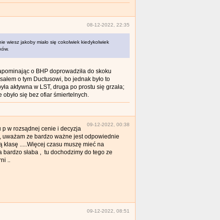
08-12-2022, 22:35
e wiesz jakoby miało się cokolwiek kiedykolwiek
ków.
i zapominając o BHP doprowadziła do skoku
isałem o tym Ductusowi, bo jednak było to
ła aktywna w LST, druga po prostu się grzała;
 obyło się bez ofiar śmiertelnych.
09-12-2022, 00:38
 p w rozsądnej cenie i decyzja
 , uważam ze bardzo ważne jest odpowiednie
 klasę .....Więcej czasu muszę mieć na
a bardzo słaba , tu dochodzimy do tego ze
i ..
09-12-2022, 08:51