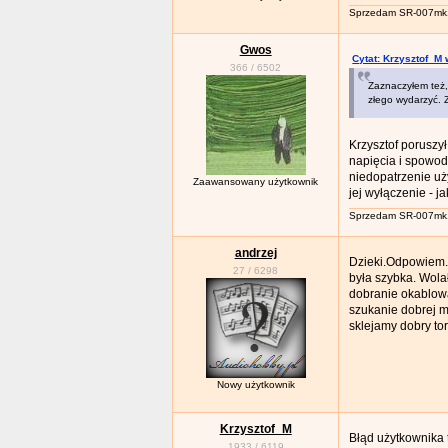
Sprzedam SR-007mk
Gwos
Cytat: Krzysztof_M 
366
/
6502
Zaznaczyłem też,
złego wydarzyć. 
Krzysztof poruszy
napięcia i spowod
niedopatrzenie uż
Zaawansowany użytkownik
jej wyłączenie - j
Sprzedam SR-007mk
andrzej
Dzieki.Odpowiem. 
27
/
6298
była szybka. Wol
dobranie okablowa
szukanie dobrej m
sklejamy dobry tor
Nowy użytkownik
Krzysztof_M
Błąd użytkownika 
1933
/
6119