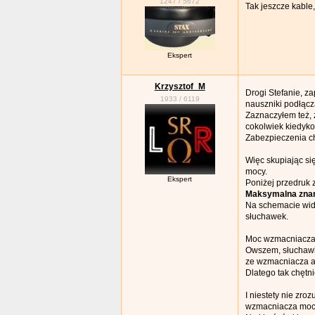
1247
/
5672
Tak jeszcze kable
Ekspert
Krzysztof_M
Drogi Stefanie, z
1933
/
6119
nauszniki podłąc
Zaznaczyłem też, 
cokolwiek kiedyko
Zabezpieczenia ch
Więc skupiając si
mocy.
Ekspert
Poniżej przedruk z
Maksymalna znam
Na schemacie wid
słuchawek.
Moc wzmacniacza 
Owszem, słuchawki
ze wzmacniacza a
Dlatego tak chętn
I niestety nie zro
wzmacniacza mocy 