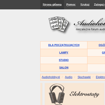
Strona główna
Pomoc
Szukaj
Zaloguj 
DLA POCZĄTKUJĄCYCH
OGÓ
LAMPY
G
STUDIO
SALON
Audiohobby.pl
Audio
Słuchawki
Elektro