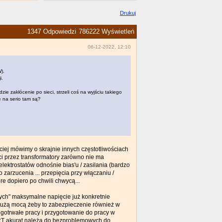
Drukuj
1347 Odpowiedzi
786222 Wyświetleń
06-12-2022, 12:10
).
i.
zie zakłócenie po sieci, strzeli coś na wyjściu takiego
e na serio tam są?
ciej mówimy o skrajnie innych częstotliwościach
ści przez transformatory zarówno nie ma
elektrostatów odnośnie bias'u / zasilania (bardzo
zarzucenia ... przepięcia przy włączaniu /
e dopiero po chwili chwycą...
ych" maksymalne napięcie już konkretnie
użą mocą żeby to zabezpieczenie również w
ługotrwałe pracy i przygotowanie do pracy w
 LRT akurat należą do bezproblemowych do