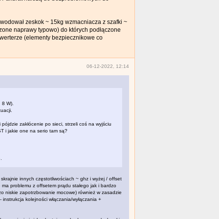
spowodował zeskok ~ 15kg wzmacniacza z szafki ~
adzone naprawy typowo) do których podłączone
konwerterze (elementy bezpiecznikowe co
06-12-2022, 12:14
 8 W).
uacji.
pójdzie zakłócenie po sieci, strzeli coś na wyjściu
 i jakie one na serio tam są?
.
rajnie innych częstotliwościach ~ ghz i wyżej / offset
e ma problemu z offsetem prądu stałego jak i bardzo
rdzo niskie zapotrzbowanie mocowe) również w zasadzie
 instrukcja kolejności włączania/wyłączania +