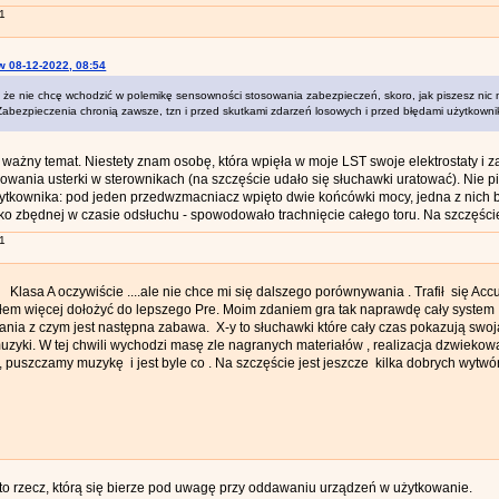
1
w 08-12-2022, 08:54
 że nie chcę wchodzić w polemikę sensowności stosowania zabezpieczeń, skoro, jak piszesz nic ni
Zabezpieczenia chronią zawsze, tzn i przed skutkami zdarzeń losowych i przed błędami użytkowni
ł ważny temat. Niestety znam osobę, która wpięła w moje LST swoje elektrostaty 
owania usterki w sterownikach (na szczęście udało się słuchawki uratować). Nie p
ytkownika: pod jeden przedwzmacniacz wpięto dwie końcówki mocy, jedna z nich by
ako zbędnej w czasie odsłuchu - spowodowało trachnięcie całego toru. Na szczęście
1
Klasa A oczywiście ....ale nie chce mi się dalszego porównywania . Trafił się Accu
ałem więcej dołożyć do lepszego Pre. Moim zdaniem gra tak naprawdę cały system
nia z czym jest następna zabawa. X-y to słuchawki które cały czas pokazują swoją
uzyki. W tej chwili wychodzi masę zle nagranych materiałów , realizacja dzwiekow
, puszczamy muzykę i jest byle co . Na szczęście jest jeszcze kilka dobrych wytwórn
to rzecz, którą się bierze pod uwagę przy oddawaniu urządzeń w użytkowanie.