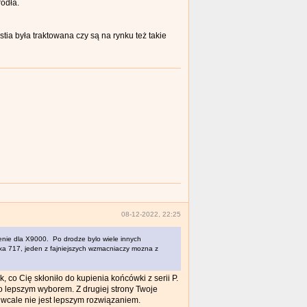
ródła.
ia była traktowana czy są na rynku też takie
08-12-2022, 22:25
zenie dla X9000. Po drodze bylo wiele innych
taxa 717, jeden z fajniejszych wzmacniaczy mozna z
, co Cię skłoniło do kupienia końcówki z serii P.
o lepszym wyborem. Z drugiej strony Twoje
 wcale nie jest lepszym rozwiązaniem.