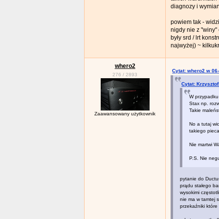
diagnozy i wymia
powiem tak - widz
nigdy nie z "winy
były srd / lrt kon
najwyżej) ~ kilku
whero2
Cytat: whero2 w 06
276
/
2893
Cytat: Krzyszto
W przypadku 
Stax np. roz
Takie maleńs
Zaawansowany użytkownik
No a tutaj wi
takiego piec
Nie martwi W
P.S. Nie neg
pytanie do Ductus
prądu stałego ba
wysokimi częstot
nie ma w tamtej s
przekaźniki które