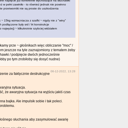
lne napięcie już konkretnie wychodzące na słuchawki
w pełni zawiniło - to również jednak nie powinno
te przetworniki nie są proste do uszkodzenia
k ~ 15kg wzmacniacza z szafki ~ nigdy nie z "winy"
podłączone były srd / lrt konstrukcje
 najwyżej) ~ kilkukrotnie szybciej widziałem
tykamy prze ~ głośnikach więc obliczanie "moc" /
stem jeszcze na tyle zaznajomiony z tematem żeby
chawki / podpięcie dwóch jednocześnie
 hobby po tym zrobiłoby się dosyć nudne)
06-12-2022, 13:28
enie za faktycznie destrukcyjne
waryjna sytuacja.
, że awaryjna sytuacja na wyjściu jakiś czas
na bajka. Ale impulsik sobie i tak poleci.
problemu.
głośnego słuchania aby zasymulować awarię