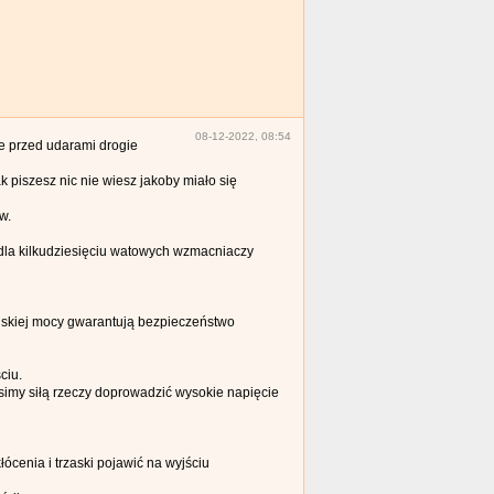
08-12-2022, 08:54
ne przed udarami drogie
 piszesz nic nie wiesz jakoby miało się
w.
e dla kilkudziesięciu watowych wzmacniaczy
iskiej mocy gwarantują bezpieczeństwo
ciu.
simy siłą rzeczy doprowadzić wysokie napięcie
ócenia i trzaski pojawić na wyjściu