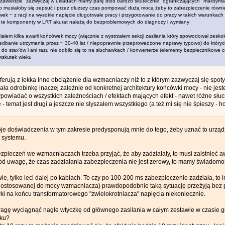
"zawiedzie" zazwyczaj w układach mamy parę diód bardzo skutecznie "ograniczających" maksyma
musiałoby się zepsuć i przez dłuższy czas pompować dużą mocą żeby to zabezpieczenie również 
wek ~ z racji na wysokie napięcie długotrwałe pracy i przygotowanie do pracy w takich warunkach 
a te komponenty w LRT akurat należą do bezproblemowych do diagnozy i wymiany
iałem kilka awarii końcówek mocy (włącznie z wystrzałem sekcji zasilania który spowodował zesko
iedbanie utrzymania przez ~ 30-40 lat / niepoprawnie przeprowadzone naprawy typowo) do których 
do stax'ów i ani razu nie odbiło się to na słuchawkach / konwerterze (elementy bezpiecznikowe co
wskutek wieku
 oferują z lekka inne obciążenie dla wzmacniaczy niż to z którym zazwyczaj się spo
ała odrobinkę inaczej zależnie od konkretnej architektury końcówki mocy - nie je
powiadać o wszystkich zależnościach / efektach mających efekt - nawet różne słu
 - temat jest długi a jeszcze nie slyszałem wszystkiego (a też mi się nie śpieszy -
e doświadczenia w tym zakresie predysponują mnie do tego, żeby uznać to urządz
" systemu.
pieczeń we wzmacniaczach trzeba przyjąć, że aby zadziałały, to musi zaistnieć a
d uwagę, że czas zadziałania zabezpieczenia nie jest zerowy, to mamy świadomość
iwie, tylko leci dalej po kablach. To czy po 100-200 ms zabezpieczenie zadziała, to in
 dostosowanej do mocy wzmacniacza) prawdopodobnie taką sytuację przeżyją bez 
ki na końcu transformatorowego "zwielokrotniacza" napięcia niekoniecznie.
agę wyciągnąć nagle wtyczkę od głównego zasilania w całym zestawie w czasie 
nku?