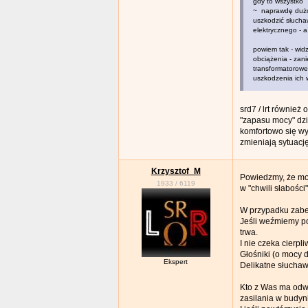
gdy to wszystko 
~ naprawdę dużo 
uszkodzić słucha
elektrycznego - 
powiem tak - widz
obciążenia - zan
transformatorowe 
uszkodzenia ich 
srd7 / lrt również
"zapasu mocy" dzi
komfortowo się wy
zmieniają sytuację
Krzysztof_M
Powiedzmy, że moj
1933
/
6119
w "chwili słabości
W przypadku zabez
Jeśli weźmiemy po
trwa.
I nie czeka cierpl
Głośniki (o mocy
Ekspert
Delikatne słuchaw
Kto z Was ma odw
zasilania w budy