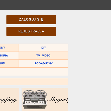
ZALOGUJ SIĘ
REJESTRACJA
ONY
DIY
SORIA
TV I VIDEO
RUM
POGADUCHY