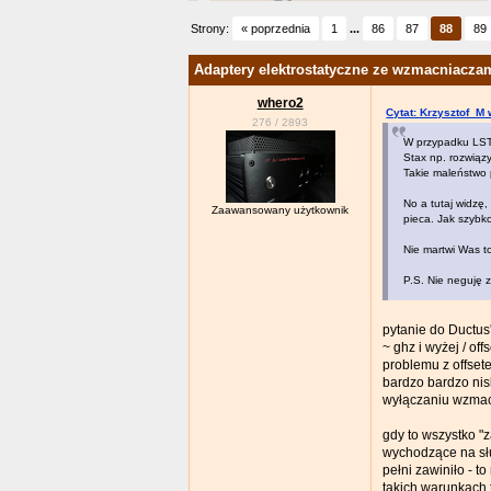
Strony:
« poprzednia
1
...
86
87
88
89
Adaptery elektrostatyczne ze wzmacniacza
whero2
Cytat: Krzysztof_M 
276
/
2893
W przypadku LST
Stax np. rozwiąz
Takie maleństwo 
No a tutaj widzę,
Zaawansowany użytkownik
pieca. Jak szybk
Nie martwi Was t
P.S. Nie neguję 
pytanie do Ductus
~ ghz i wyżej / o
problemu z offsete
bardzo bardzo nis
wyłączaniu wzmacn
gdy to wszystko "
wychodzące na sł
pełni zawiniło - 
takich warunkach 