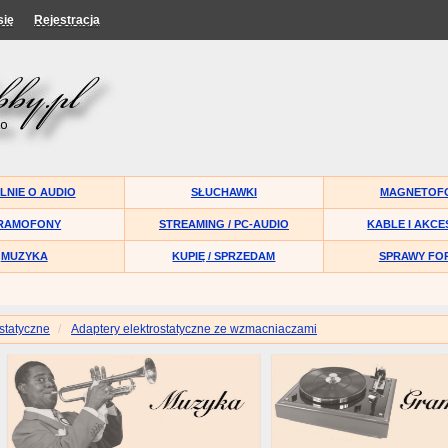
się
Rejestracja
LNIE O AUDIO
SŁUCHAWKI
MAGNETOF
RAMOFONY
STREAMING / PC-AUDIO
KABLE I AKCE
MUZYKA
KUPIĘ / SPRZEDAM
SPRAWY FO
statyczne
Adaptery elektrostatyczne ze wzmacniaczami