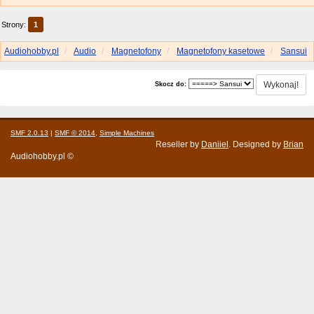
Strony:
1
Audiohobby.pl
Audio
Magnetofony
Magnetofony kasetowe
Sansui
Skocz do:
SMF 2.0.13
|
SMF © 2014
,
Simple Machines
Reseller by
Daniiel
. Designed by
Brian
Audiohobby.pl ©