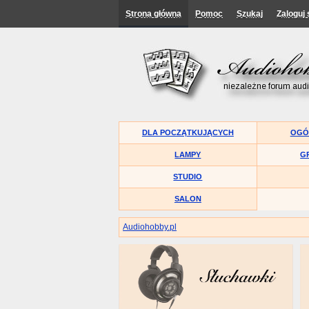
Strona główna
Pomoc
Szukaj
Zaloguj 
DLA POCZĄTKUJĄCYCH
OGÓ
LAMPY
G
STUDIO
SALON
Audiohobby.pl