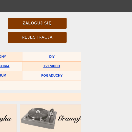
ZALOGUJ SIĘ
REJESTRACJA
ONY
DIY
SORIA
TV I VIDEO
RUM
POGADUCHY