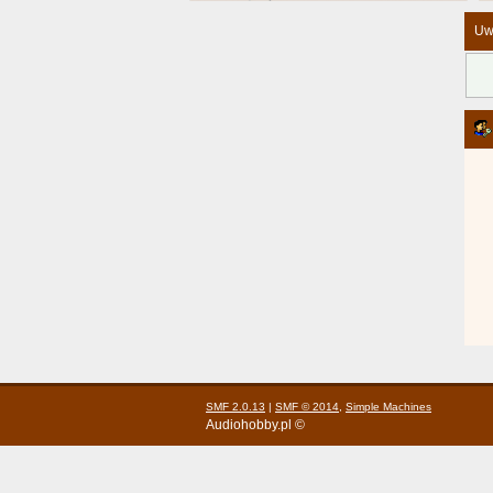
Uw
SMF 2.0.13
|
SMF © 2014
,
Simple Machines
Audiohobby.pl ©