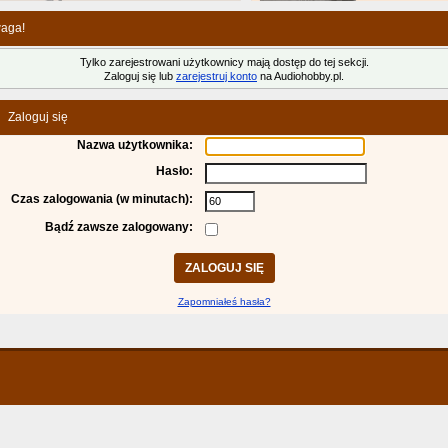
aga!
Tylko zarejestrowani użytkownicy mają dostęp do tej sekcji.
Zaloguj się lub
zarejestruj konto
na Audiohobby.pl.
Zaloguj się
Nazwa użytkownika:
Hasło:
Czas zalogowania (w minutach):
Bądź zawsze zalogowany:
Zapomniałeś hasła?