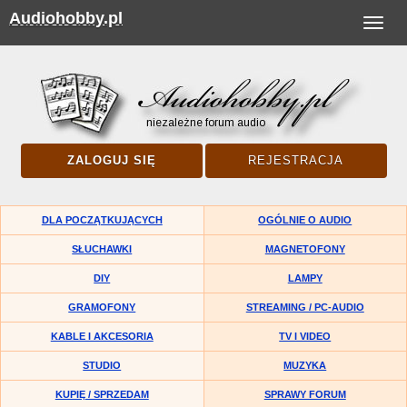
Audiohobby.pl
Toggle
navigat
ZALOGUJ SIĘ
REJESTRACJA
DLA POCZĄTKUJĄCYCH
OGÓLNIE O AUDIO
SŁUCHAWKI
MAGNETOFONY
DIY
LAMPY
GRAMOFONY
STREAMING / PC-AUDIO
KABLE I AKCESORIA
TV I VIDEO
STUDIO
MUZYKA
KUPIĘ / SPRZEDAM
SPRAWY FORUM