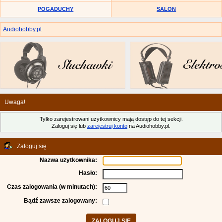
POGADUCHY
SALON
Audiohobby.pl
Uwaga!
Tylko zarejestrowani użytkownicy mają dostęp do tej sekcji.
Zaloguj się lub
zarejestruj konto
na Audiohobby.pl.
Zaloguj się
Nazwa użytkownika:
Hasło:
Czas zalogowania (w minutach):
Bądź zawsze zalogowany: