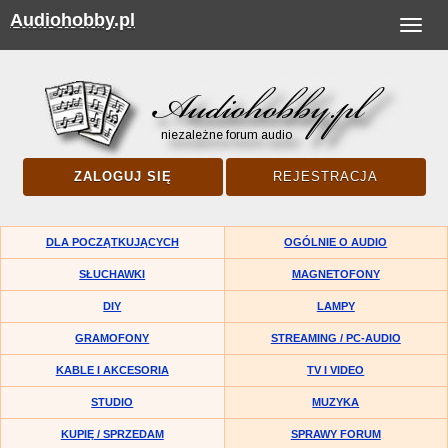
Audiohobby.pl
Toggle
navigat
ZALOGUJ SIĘ
REJESTRACJA
DLA POCZĄTKUJĄCYCH
OGÓLNIE O AUDIO
SŁUCHAWKI
MAGNETOFONY
DIY
LAMPY
GRAMOFONY
STREAMING / PC-AUDIO
KABLE I AKCESORIA
TV I VIDEO
STUDIO
MUZYKA
KUPIĘ / SPRZEDAM
SPRAWY FORUM