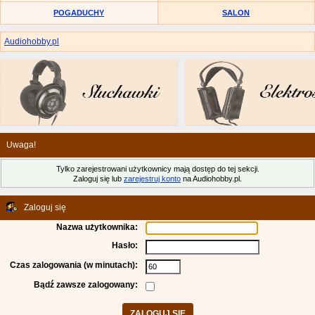
POGADUCHY
SALON
Audiohobby.pl
Uwaga!
Tylko zarejestrowani użytkownicy mają dostęp do tej sekcji.
Zaloguj się lub
zarejestruj konto
na Audiohobby.pl.
Zaloguj się
Nazwa użytkownika:
Hasło:
Czas zalogowania (w minutach):
Bądź zawsze zalogowany: